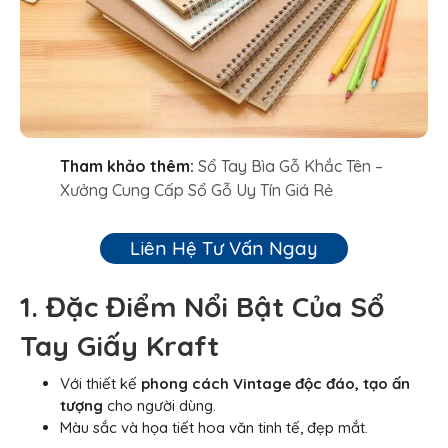
Tham khảo thêm:
Sổ Tay Bìa Gỗ Khắc Tên –
Xưởng Cung Cấp Sổ Gỗ Uy Tín Giá Rẻ
Liên Hệ Tư Vấn Ngay
1. Đặc Điểm Nổi Bật Của Sổ
Tay Giấy Kraft
Với thiết kế
phong cách Vintage độc đáo, tạo ấn
tượng
cho người dùng.
Màu sắc và họa tiết hoa văn tinh tế, đẹp mắt.