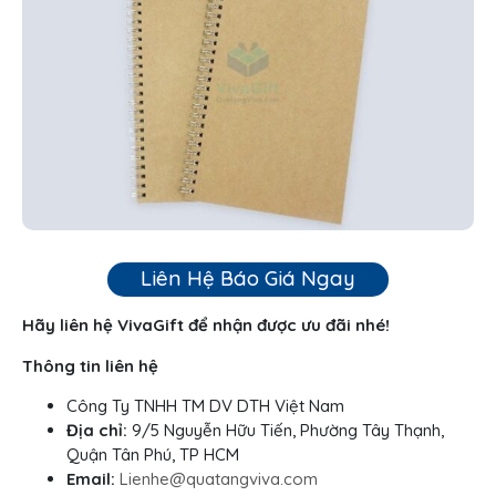
Liên Hệ Báo Giá Ngay
Hãy liên hệ VivaGift để nhận được ưu đãi nhé!
Thông tin liên hệ
Công Ty TNHH TM DV DTH Việt Nam
Địa chỉ:
9/5 Nguyễn Hữu Tiến, Phường Tây Thạnh,
Quận Tân Phú, TP HCM
Email:
Lienhe@quatangviva.com