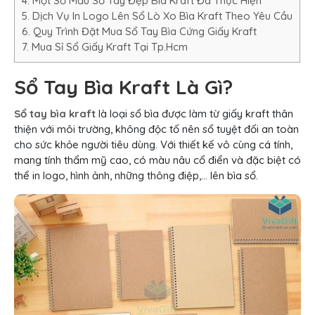
4. Một Số Mẫu Sổ Tay Đẹp Bìa Kraft Đã Thực Hiện
5. Dịch Vụ In Logo Lên Sổ Lò Xo Bìa Kraft Theo Yêu Cầu
6. Quy Trình Đặt Mua Sổ Tay Bìa Cứng Giấy Kraft
7. Mua Sỉ Sổ Giấy Kraft Tại Tp.Hcm
Sổ Tay Bìa Kraft Là Gì?
Sổ tay bìa kraft
là loại sổ bìa được làm từ giấy kraft thân
thiện với môi trường, không độc tố nên sổ tuyệt đối an toàn
cho sức khỏe người tiêu dùng. Với thiết kế vô cùng cá tính,
mang tính thẩm mỹ cao, có màu nâu cổ điển và đặc biệt có
thể in logo, hình ảnh, những thông điệp,… lên bìa sổ.