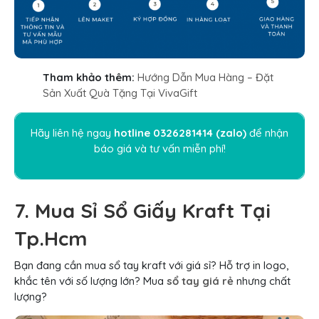
Tham khảo thêm:
Hướng Dẫn Mua Hàng – Đặt
Sản Xuất Quà Tặng Tại VivaGift
Hãy liên hệ ngay
hotline
0326281414
(
zalo
)
để nhận
báo giá và tư vấn miễn phí!
7. Mua Sỉ Sổ Giấy Kraft Tại
Tp.Hcm
Bạn đang cần mua sổ tay kraft với giá sỉ? Hỗ trợ in logo,
khắc tên với số lượng lớn? Mua
sổ tay giá rẻ
nhưng chất
lượng?