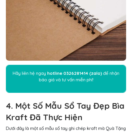
Hãy liên hệ ngay
hotline
0326281414
(
zalo
)
để nhận
báo giá và tư vấn miễn phí!
4. Một Số Mẫu Sổ Tay Đẹp Bìa
Kraft Đã Thực Hiện
Dưới đây là một số mẫu sổ tay ghi chép kraft mà Quà Tặng