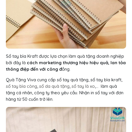
Sổ tay bìa Kraft được lựa chọn làm quà tặng doanh nghiệp
bởi đây là
cách marketing thương hiệu hiệu quả, lan tỏa
thông điệp đến với công đ
ồng.
Quà Tặng Viva cung cấp sổ tay quà tặng, sổ tay bìa kraft,
sổ tay bìa còng
,
sổ da quà tặng
,
sổ tay là xo
,… làm quà
tặng cá nhân, công ty theo yêu cầu. Nhận in sổ tay với đơn
hàng từ 50 cuốn trở lên.