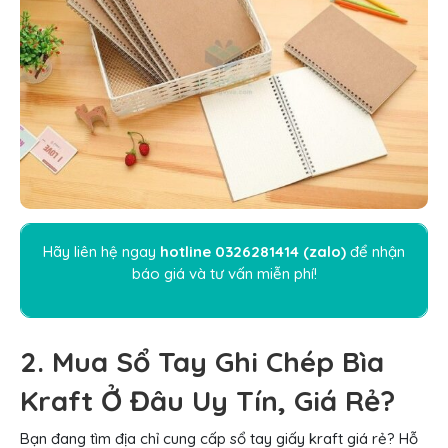
Hãy liên hệ ngay
hotline
0326281414
(
zalo
)
để nhận
báo giá và tư vấn miễn phí!
2. Mua Sổ Tay Ghi Chép Bìa
Kraft Ở Đâu Uy Tín, Giá Rẻ?
Bạn đang tìm địa chỉ cung cấp sổ tay giấy kraft giá rẻ? Hỗ