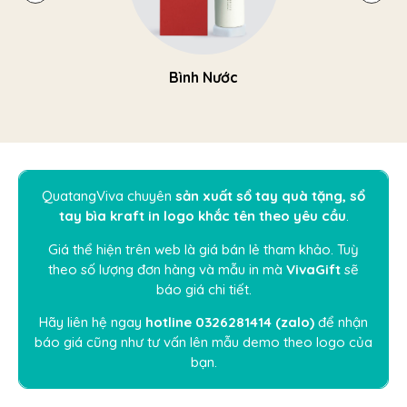
Bình Nước
QuatangViva
chuyên
sản xuất sổ tay quà tặng, sổ
tay bìa kraft in logo khắc tên theo yêu cầu
.
Giá thể hiện trên web là giá bán lẻ tham khảo. Tuỳ
theo số lượng đơn hàng và mẫu in mà
VivaGift
sẽ
báo giá chi tiết.
Hãy liên hệ ngay
hotline
0326281414
(
zalo
)
để nhận
báo giá cũng như tư vấn lên mẫu demo theo logo của
bạn.