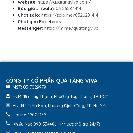
Website:
https://quatangviva.com/
Báo giá sỉ (zalo)
:
03 2628 1414
Chat zalo:
https://zalo.me/0326281414
Chat qua Facebook
Messenger:
https://m.me/quatangviva
CÔNG TY CỔ PHẦN QUÀ TẶNG VIVA
MST: 0317029978
HCM: 189 Tây Thạnh, Phường Tây Thạnh, TP. HCM
HN: 149 Trần Hòa, Phường Định Công, TP. Hà Nội
Hotline: 19008159
Khiếu Nại: 0901554486 - Mr Đức (hỗ trợ 24/7)