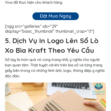
Viva đã thực hiện cho khách hàng.
Đặt Mua Ngay
[ngg src=”galleries” ids=”29″
display=”basic_thumbnail” thumbnail_crop=”0″]
5. Dịch Vụ In Logo Lên Sổ Lò
Xo Bìa Kraft Theo Yêu Cầu
Sổ tay là món quà vô cùng trang nhã, ý nghĩa cho người
bạn quan tâm. Thật tuyệt vời khi trên bìa sổ và từng trang
giấy bên trong có những hình ảnh, logo, thông điệp ý nghĩa
độc đáo.