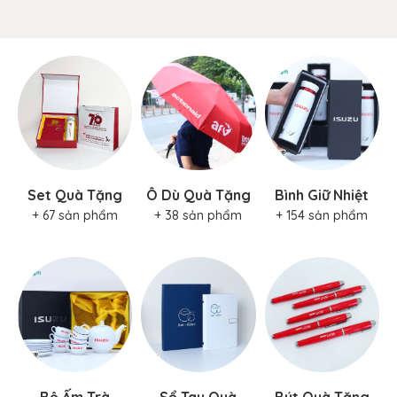
Set Quà Tặng
Ô Dù Quà Tặng
Bình Giữ Nhiệt
+ 67 sản phẩm
+ 38 sản phẩm
+ 154 sản phẩm
Bộ Ấm Trà
Sổ Tay Quà
Bút Quà Tặng