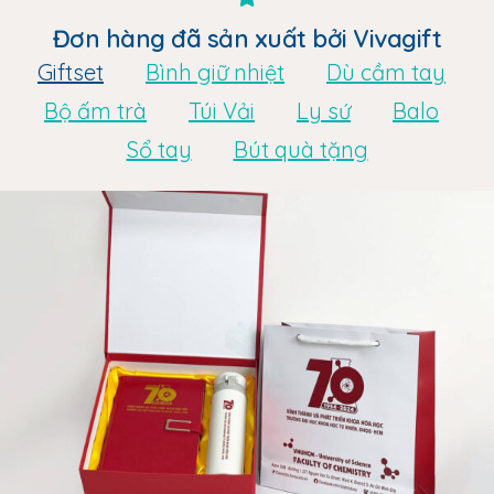
Đơn hàng đã sản xuất bởi Vivagift
Giftset
Bình giữ nhiệt
Dù cầm tay
Bộ ấm trà
Túi Vải
Ly sứ
Balo
Sổ tay
Bút quà tặng