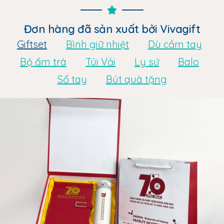
Đơn hàng đã sản xuất bởi Vivagift
Giftset
Bình giữ nhiệt
Dù cầm tay
Bộ ấm trà
Túi Vải
Ly sứ
Balo
Sổ tay
Bút quà tặng