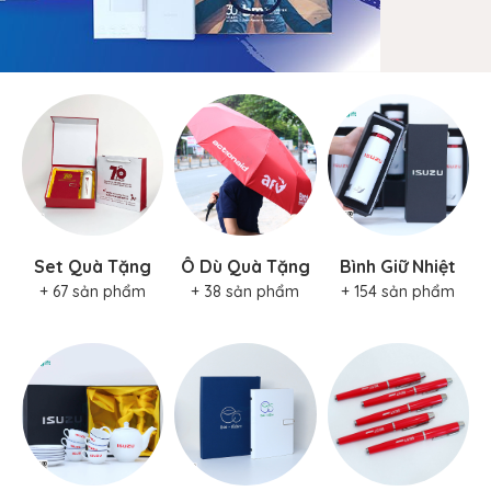
Set Quà Tặng
Ô Dù Quà Tặng
Bình Giữ Nhiệt
+ 67 sản phẩm
+ 38 sản phẩm
+ 154 sản phẩm
Bộ Ấm Trà
Sổ Tay Quà
Bút Quà Tặng