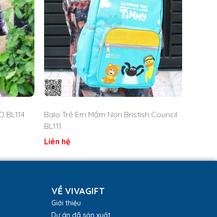
D BL114
Balo Trẻ Em Mầm Non Bristish Council
BL111
Liên hệ
VỀ VIVAGIFT
Giới thiệu
Dự án đã sản xuất