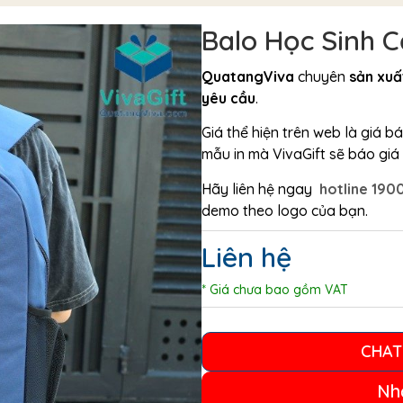
Balo Học Sinh 
QuatangViva
chuyên
sản xuấ
yêu cầu
.
Giá thể hiện trên web là giá 
mẫu in mà VivaGift sẽ báo giá c
Hãy liên hệ ngay
hotline 190
demo theo logo của bạn.
Liên hệ
* Giá chưa bao gồm VAT
CHAT
Nh