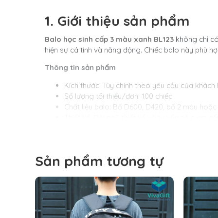
1. Giới thiệu sản phẩm
Balo học sinh cấp 3 màu xanh BL123
không chỉ có 
hiện sự cá tính và năng động.
Chiếc balo này phù hợp 
Thông tin sản phẩm
Kích thước: Tùy chỉnh theo yêu cầu của khách
Số lượng tối thiểu/đơn: 100 chiếc
Chất liệu balo: Bố D600, D420, bố 2 màu hoặc
Thiết kế: Đội ngũ thiết kế và tư vấn sẽ cung 
Quy cách in ấn: in 3D, in lưới (lụa), in chuyển nh
Kích thước: Cao x Ngang x Rộng = Theo Maket
Thời gian nhận hàng từ 10 – 12 ngày​ (Tùy số 
Sản phẩm tương tự