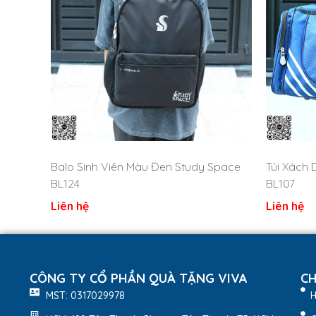
Balo Sinh Viên Màu Đen Study Space
Túi Xách 
BL124
BL107
Liên hệ
Liên hệ
CÔNG TY CỔ PHẦN QUÀ TẶNG VIVA
CH
MST: 0317029978
H