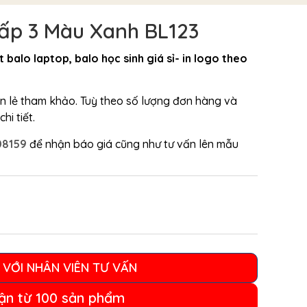
Cấp 3 Màu Xanh BL123
t balo laptop, balo học sinh giá sỉ- in logo theo
bán lẻ tham khảo. Tuỳ theo số lượng đơn hàng và
hi tiết.
08159
để nhận báo giá cũng như tư vấn lên mẫu
 VỚI NHÂN VIÊN TƯ VẤN
ận từ 100 sản phẩm