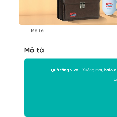
Mô tả
Mô tả
Quà tặng Viva
– Xưởng may
balo q
L