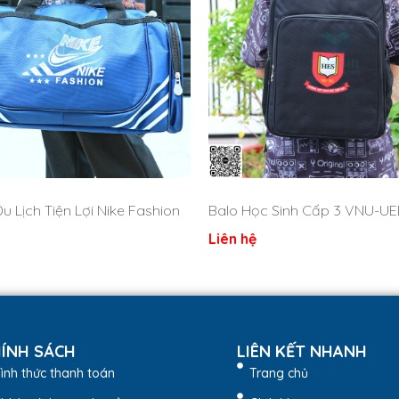
Du Lịch Tiện Lợi Nike Fashion
Balo Học Sinh Cấp 3 VNU-UE
Liên hệ
ÍNH SÁCH
LIÊN KẾT NHANH
ình thức thanh toán
Trang chủ