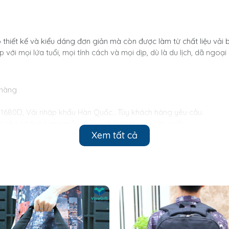
thiết kế và kiểu dáng đơn giản mà còn được làm từ chất liệu vải 
với mọi lứa tuổi, mọi tính cách và mọi dịp, dù là du lịch, dã ngoại 
 hàng
 1680D, Vải nhập khẩu Hàn Quốc.. Tùy khách hàng yêu cầu.
cấp cho khách hàng mẫu ưng ý nhất trước khi sản xuất.
Xem tất cả
iệt, in decal, thêu logo…
 trao đổi với khách hàng
lượng đơn hàng mà thời gian có thể khác)