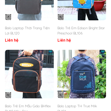
decal, thêu logo…
Kích thước: Cao x Ngang x Rộng = Theo Maket trao
đổi với khách hàng
Thời gian nhận hàng từ 10 – 12 ngày​ (Tùy số lượng
đơn hàng mà thời gian có thể khác)
Balo Laptop Thời Trang Tiện
Balo Trẻ Em Edison Bright Star
Lợi BL120
Preschool BL106
Liên hệ
Liên hệ
Balo Trẻ Em Mẫu Giáo BHflex
Balo Laptop TH True Milk