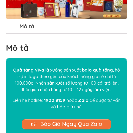
Mô tả
Mô tả
Quà tặng Viva
là xưởng sản xuất
balo quà tặng
, hỗ
trợ in logo theo yêu cầu khách hàng giá rẻ chỉ từ
100.000đ. Nhận sản xuất số lượng từ 100 cái trở lên,
thời gian nhận hàng từ 10 – 12 ngày làm việc.
Liên hệ hotline:
1900.8159
hoặc
Zalo
để được tư vấn
và báo giá nhé.
Báo Giá Ngay Qua Zalo