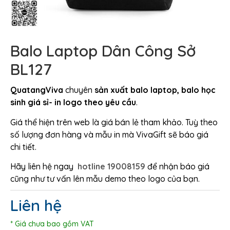
Balo Laptop Dân Công Sở
BL127
QuatangViva
chuyên
sản xuất balo laptop, balo học
sinh giá sỉ- in logo theo yêu cầu
.
Giá thể hiện trên web là giá bán lẻ tham khảo. Tuỳ theo
số lượng đơn hàng và mẫu in mà VivaGift sẽ báo giá
chi tiết.
Hãy liên hệ ngay
hotline 19008159
để nhận báo giá
cũng như tư vấn lên mẫu demo theo logo của bạn.
Liên hệ
* Giá chưa bao gồm VAT