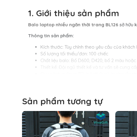
1. Giới thiệu sản phẩm
Balo laptop nhiều ngăn thời trang BL126
sở hữu k
Thông tin sản phẩm:
Kích thước: Tùy chỉnh theo yêu cầu của khách
Số lượng tối thiểu/đơn: 100 chiếc
Chất liệu balo: Bố D600, D420, bố 2 màu hoặc
Thiết kế: Đội ngũ thiết kế và tư vấn sẽ cung 
Quy cách in ấn: in 3D, in lưới (lụa), in chuyển nh
Kích thước: Cao x Ngang x Rộng = Theo Maket
Thời gian nhận hàng từ 10 – 12 ngày​ (Tùy số 
Sản phẩm tương tự