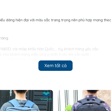
iểu dáng hiện đại với màu sắc trang trọng nên phù hợp mang theo đi
 hàng
 1680D, vải nhập khẩu Hàn Quốc,… tùy khách hàng yêu cầu.
cấp cho khách hàng mẫu ưng ý nhất trước khi sản xuất.
iệt, in decal, thêu logo…
Xem tất cả
 trao đổi với khách hàng
lượng đơn hàng mà thời gian có thể khác)