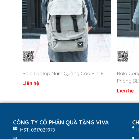
Balo Laptop Nam Quảng Cáo BL118
Balo Côn
Phòng BL
Liên hệ
Liên hệ
CÔNG TY CỔ PHẦN QUÀ TẶNG VIVA
CH
MST: 0317029978
H