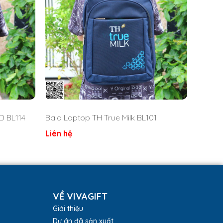
D BL114
Balo Laptop TH True Milk BL101
Liên hệ
VỀ VIVAGIFT
Giới thiệu
Dự án đã sản xuất