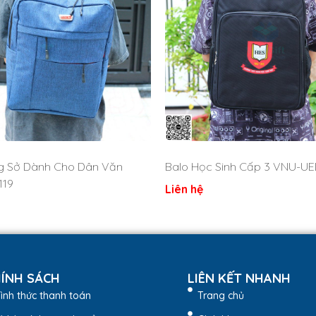
g Sở Dành Cho Dân Văn
Balo Học Sinh Cấp 3 VNU-UE
119
Liên hệ
ÍNH SÁCH
LIÊN KẾT NHANH
ình thức thanh toán
Trang chủ