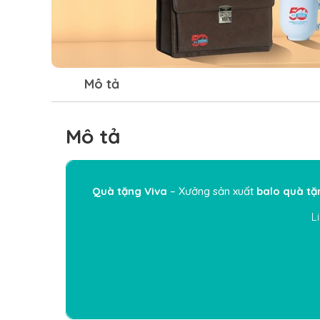
Mô tả
Mô tả
Quà tặng Viva
– Xưởng sản xuất
balo quà tặ
L