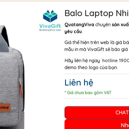
Balo Laptop Nh
QuatangViva
chuyên
sản xuấ
yêu cầu
.
Giá thể hiện trên web là giá 
mẫu in mà VivaGift sẽ báo giá c
Hãy liên hệ ngay
hotline 190
demo theo logo của bạn.
Liên hệ
* Giá chưa bao gồm VAT
CHAT
Nh