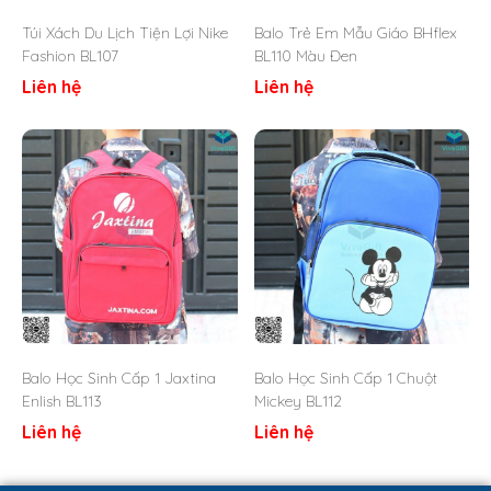
mang theo bình nước, ô dù hoặc các vật dụng cần
Túi Xách Du Lịch Tiện Lợi Nike
Balo Trẻ Em Mẫu Giáo BHflex
lấy nhanh mà không cần mở balo.
Fashion BL107
BL110 Màu Đen
Dây đeo đệm êm ái: Quai đeo có lớp mút dày, giúp
giảm áp lực lên vai, tạo cảm giác dễ chịu và thoải mái
Liên hệ
Liên hệ
khi đeo trong thời gian dài.
Quai xách chắc chắn: Thiết kế tiện lợi, dễ dàng cầm
tay hoặc treo balo khi không sử dụng.
Balo Học Sinh Cấp 1 Jaxtina
Balo Học Sinh Cấp 1 Chuột
Enlish BL113
Mickey BL112
Liên hệ
Liên hệ