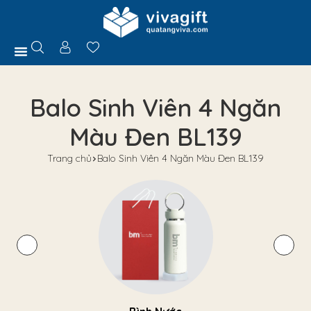
Trang Chủ
Giới Thiệu
Hồ Sơ Năng Lực
Sản Phẩm
Quà Tặng
Chính Sách
Tuyển Dụng
Liên Hệ
Tư Vấn
Balo Sinh Viên 4 Ngăn
Màu Đen BL139
Trang chủ
Balo Sinh Viên 4 Ngăn Màu Đen BL139