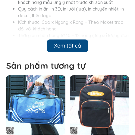
khách hàng mẫu ưng ý nhất trước khi sản xuất.
Quy cách in ấn: in 3D, in lưới (lụa), in chuyển nhiệt, in
decal, thêu logo…
Kích thước: Cao x Ngang x Rộng = Theo Maket trao
đổi với khách hàng
Thời gian nhận hàng từ 10 – 12 ngày​ (Tùy số lượng đơn
hàng mà thời gian có thể khác)
Xem tất cả
Xuất sứ: Việt Nam
2. Đặc điểm nổi bật sản phẩm
Sản phẩm tương tự
Kiểu dáng gọn gàng, trẻ trung: Thiết kế hiện đại với
phom dáng nhỏ gọn, phù hợp với vóc dáng học sinh,
mang đến vẻ ngoài năng động và tinh tế trong từng
chi tiết.
Ngăn chứa thông minh, tiện dụng: Ngăn chính rộng rãi
đủ sức chứa sách vở, tài liệu, laptop hoặc máy tính
bảng. Ngăn phụ phía trước tích hợp khóa kéo chắc
chắn, thuận tiện cho việc cất giữ hộp bút, đồ dùng học
tập hay vật dụng nhỏ.
Tích hợp ngăn lưới hai bên: Giúp sinh viên dễ dàng