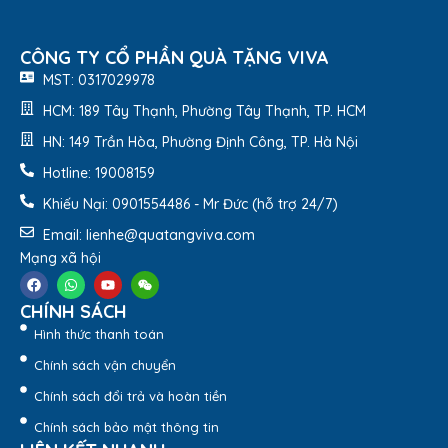
CÔNG TY CỔ PHẦN QUÀ TẶNG VIVA
MST: 0317029978
HCM: 189 Tây Thạnh, Phường Tây Thạnh, TP. HCM
HN: 149 Trần Hòa, Phường Định Công, TP. Hà Nội
Balo Sinh Viên 4 Ngăn Màu Đen BL139-
Hotline: 19008159
Quatangviva.com
Khiếu Nại: 0901554486 - Mr Đức (hỗ trợ 24/7)
Email: lienhe@quatangviva.com
Mạng xã hội
CHÍNH SÁCH
Hình thức thanh toán
Chính sách vận chuyển
Chính sách đổi trả và hoàn tiền
Chính sách bảo mật thông tin