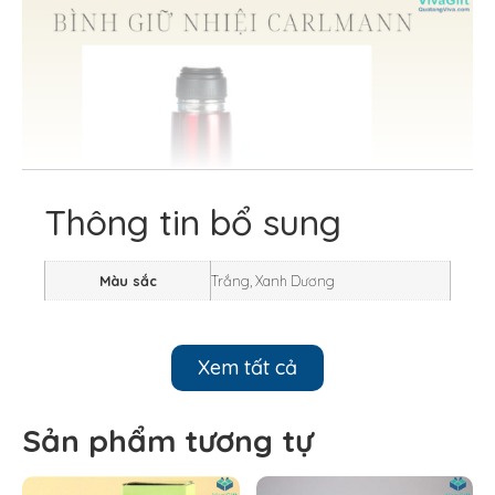
Thông tin bổ sung
Màu sắc
Trắng, Xanh Dương
Xem tất cả
Sản phẩm tương tự
Thông tin sản phẩm:
Chất liệu: thép không gỉ cao cấp.