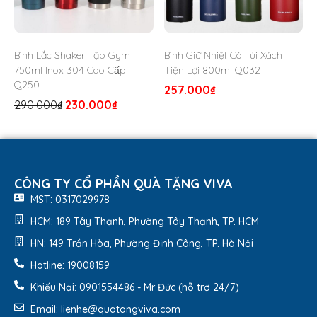
Bình Lắc Shaker Tập Gym
Bình Giữ Nhiệt Có Túi Xách
750ml Inox 304 Cao Cấp
Tiện Lợi 800ml Q032
Q250
257.000
₫
290.000
₫
230.000
₫
VivaGift hỗ trợ khắc logo lên bình giữ nhiệt làm
quà tặng với số lượng lớn. Hãy liên hệ VivaGift
ngay nếu bạn có nhu cầu đặt mua nhé.
CÔNG TY CỔ PHẦN QUÀ TẶNG VIVA
MST: 0317029978
HCM: 189 Tây Thạnh, Phường Tây Thạnh, TP. HCM
HN: 149 Trần Hòa, Phường Định Công, TP. Hà Nội
Hotline: 19008159
Khiếu Nại: 0901554486 - Mr Đức (hỗ trợ 24/7)
Email: lienhe@quatangviva.com