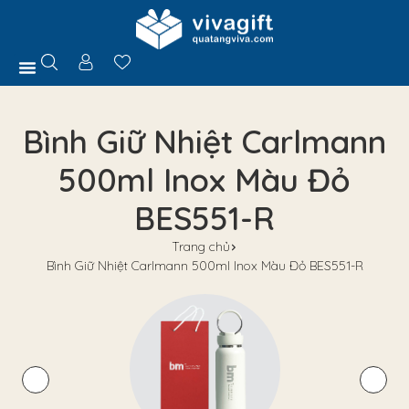
Trang Chủ
Giới Thiệu
Hồ Sơ Năng Lực
Sản Phẩm
Quà Tặng
Chính Sách
Tuyển Dụng
Liên Hệ
Tư Vấn
Bình Giữ Nhiệt Carlmann
500ml Inox Màu Đỏ
BES551-R
Trang chủ
Bình Giữ Nhiệt Carlmann 500ml Inox Màu Đỏ BES551-R