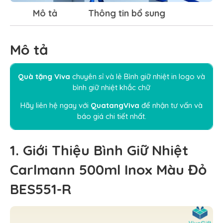
Mô tả
Thông tin bổ sung
Mô tả
Quà tặng Viva
chuyên sỉ và lẻ
Bình giữ nhiệt in logo
và
bình giữ nhiệt khắc chữ
Hãy liên hệ ngay
với
QuatangViva
để nhận tư vấn và
báo giá chi tiết nhất.
1. Giới Thiệu Bình Giữ Nhiệt
Carlmann 500ml Inox Màu Đỏ
BES551-R