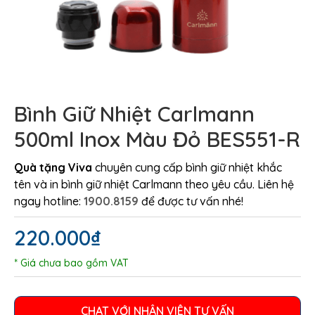
Bình Giữ Nhiệt Carlmann
500ml Inox Màu Đỏ BES551-R
Quà tặng Viva
chuyên cung cấp bình giữ nhiệt khắc
tên và in bình giữ nhiệt Carlmann theo yêu cầu. Liên hệ
ngay hotline:
1900.8159
để được tư vấn nhé!
220.000
₫
* Giá chưa bao gồm VAT
CHAT VỚI NHÂN VIÊN TƯ VẤN