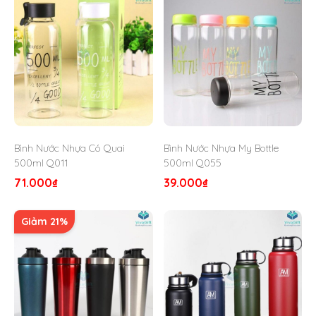
Dung tích: 500ml.
Màu: đỏ
Dùng để giữ nước, cà phê, trà hay thực phẩm nóng
hoặc lạnh trong nhiều.
Quà Tặng Viva chuyên cung cấp
Bình giữ nhiệt Carlmann
làm quà tặng và nhận in logo, hình ảnh,… lên bình nhằm mục
đích phục vụ nhu cầu của các công ty, doanh nghiệp làm
quà tặng khách hàng, đối tác, người thân, bạn bè,…
Bình Nước Nhựa Có Quai
Bình Nước Nhựa My Bottle
500ml Q011
500ml Q055
71.000
₫
39.000
₫
Giảm 21%