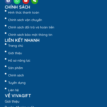
nước làm quà tặng cho người thân, khách hàng, đối tác,…
CHÍNH SÁCH
Ngoài Bình Giữ Nhiệt Elmich EL519X – 2245196 dung tích
500ml VivaGift còn cung cấp nhiều loại
bình giữ nhiệt
Hình thức thanh toán
Elmich
, bình giữ nhiệt quà tặng,… rất nhiều sản phẩm cho
Chính sách vận chuyển
bạn dễ lựa chọn.
Chính sách đổi trả và hoàn tiền
Chính sách bảo mật thông tin
LIÊN KẾT NHANH
Trang chủ
Giới thiệu
Hồ sơ năng lực
Sản phẩm
Chính sách
Tuyển dụng
Liên hệ
VỀ VIVAGIFT
Giới thiệu