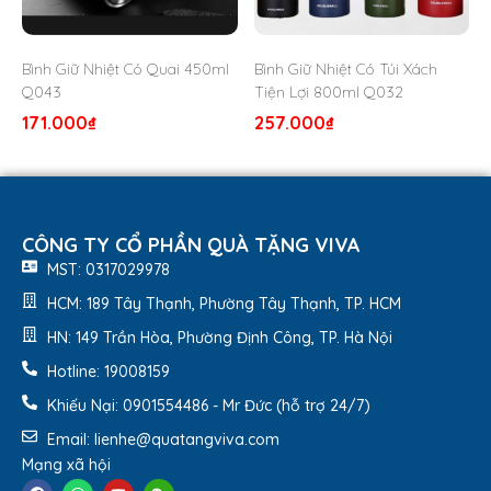
Bình Giữ Nhiệt Có Quai 450ml
Bình Giữ Nhiệt Có Túi Xách
Q043
Tiện Lợi 800ml Q032
171.000
₫
257.000
₫
CÔNG TY CỔ PHẦN QUÀ TẶNG VIVA
MST: 0317029978
HCM: 189 Tây Thạnh, Phường Tây Thạnh, TP. HCM
HN: 149 Trần Hòa, Phường Định Công, TP. Hà Nội
Hotline: 19008159
Khiếu Nại: 0901554486 - Mr Đức (hỗ trợ 24/7)
Email: lienhe@quatangviva.com
Mạng xã hội
Bạn có thể yêu cầu khắc tên, khắc logo lên quà tặng bình