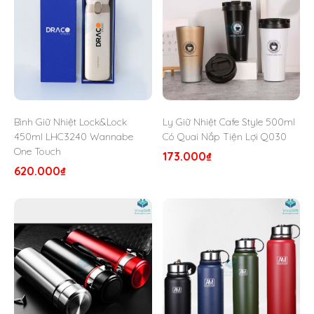
Thông tin sản phẩm:
Dung tích:
Mã sản phẩm
Dung tích
Giá sản phẩm
2245196
500ml
255,000 đ
Bình Giữ Nhiệt Lock&Lock
Ly Giữ Nhiệt Cafe Style 500ml
450ml LHC3240 Wannabe
Có Quai Nắp Tiện Lợi Q030
2245197
750ml
335,000 đ
One Touch
173.000
₫
620.000
₫
2245198
1000ml
335,000 đ
Cấu tạo vỏ bình: 3 lớp
Lớp trong cùng là inox 304
Giữa là môi trường chân không
Lớp ngoài cùng là inox 304
Giữ nhiệt 8- 12h
Xuất xứ: Cộng Hòa Séc