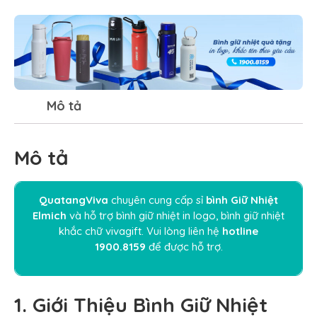
Mô tả
Mô tả
QuatangViva
chuyên cung cấp sỉ
bình Giữ Nhiệt
Elmich
và hỗ trợ
bình giữ nhiệt in logo
,
bình giữ nhiệt
khắc chữ vivagift
. Vui lòng liên hệ
hotline
1900.8159
để được hỗ trợ.
1. Giới Thiệu Bình Giữ Nhiệt