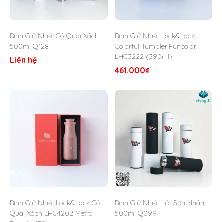
Sản phẩm được chế tạo từ inox 304 cao cấp, không
gỉ, không thôi nhiễm chất độc hại, đảm bảo an toàn
Bình Giữ Nhiệt Có Quai Xách
Bình Giữ Nhiệt Lock&Lock
cho sức khỏe và phù hợp với mọi loại đồ uống, kể cả
500ml Q128
Colorful Tumbler Funcolor
nước nóng, lạnh hoặc có tính axit nhẹ.
LHC3222 (390ml)
Liên hệ
Dung tích lớn 1.2 lít lý tưởng cho người có nhu cầu sử
461.000
₫
dụng nước nhiều trong ngày hoặc dùng chung trong
các buổi dã ngoại, họp nhóm, làm việc văn phòng.
Ứng dụng công nghệ hút chân không hai lớp, giúp giữ
nóng lên đến 8 giờ và giữ lạnh tới 24 giờ, giúp duy trì
nhiệt độ đồ uống trong thời gian dài mà không bị thay
đổi hương vị.
Thiết kế mạnh mẽ, tinh tế và sang trọng, phù hợp cho
nhiều đối tượng người dùng như dân văn phòng, người
đi tập thể thao, hay gia đình khi đi chơi xa.
Miệng bình rộng, thuận tiện khi cho đá viên vào hoặc
vệ sinh bình sau khi sử dụng, đảm bảo luôn sạch sẽ
và tiện lợi.
Bình Giữ Nhiệt Lock&Lock Có
Bình Giữ Nhiệt Life Sơn Nhám
Nắp vặn chắc chắn, có gioăng silicon kín khít, chống
Quai Xách LHC4202 Metro
500ml Q099
rò rỉ hiệu quả ngay cả khi bình bị nghiêng hoặc rung