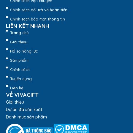
Chính sách vận chuyển
Chính sách đổi trả và hoàn tiền
Chính sách bảo mật thông tin
LIÊN KẾT NHANH
Trang chủ
Giới thiệu
Hồ sơ năng lực
Bình Giữ Nhiệt Inox 304 Elmich Dung Tích 1,2l EL8373 –
Sản phẩm
Quatangviva.com
Chính sách
3. Hình ảnh thực tế
Tuyển dụng
Quà tặng Viva
chuyên cung cấp
bình giữ nhiệt Elmich in
Liên hệ
logo
, khắc tên theo yêu cầu doanh nghiệp. Vivagift nhận in
VỀ VIVAGIFT
logo từ 30 bình trở lên, có chính sách chiết khấu ưu đãi cho
Giới thiệu
đơn hàng số lượng lớn. Liên hệ hotline
1900 8159
để được
Dự án đã sản xuất
nhân viên Viva tư vấn và báo giá chính xác nhé!
Danh mục sản phẩm