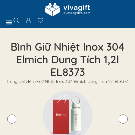
Trang Chủ
Giới Thiệu
Hồ Sơ Năng Lực
Sản Phẩm
Quà Tặng
Chính Sách
Tuyển Dụng
Liên Hệ
Tư Vấn
Bình Giữ Nhiệt Inox 304
Elmich Dung Tích 1,2l
EL8373
Trang chủ
Bình Giữ Nhiệt Inox 304 Elmich Dung Tích 1,2l EL8373