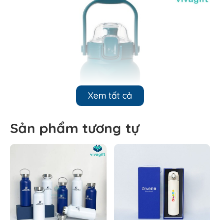
Xem tất cả
Sản phẩm tương tự
Bình Giữ Nhiệt Inox 304 Elmich Dung Tích 1,2l EL8373 –
Quatangviva.com
2. Đặc điểm sản phẩm