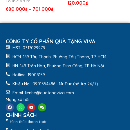
Double 470ml
lắc khi di chuyển.
120.000
₫
Lớp phủ sơn tĩnh điện bền đẹp, chống trầy xước, hạn
680.000
₫
–
701.000
₫
chế bám bẩn, giúp sản phẩm luôn như mới.
Đế bình được thiết kế chống trượt, giúp cố định tốt
trên các mặt phẳng, giảm nguy cơ đổ ngã trong quá
trình sử dụng.
Phù hợp sử dụng trong văn phòng, gia đình, dã ngoại
CÔNG TY CỔ PHẦN QUÀ TẶNG VIVA
hoặc làm quà tặng cao cấp trong các chương trình tri
MST: 0317029978
ân khách hàng.
HCM: 189 Tây Thạnh, Phường Tây Thạnh, TP. HCM
HN: 149 Trần Hòa, Phường Định Công, TP. Hà Nội
Hotline: 19008159
Khiếu Nại: 0901554486 - Mr Đức (hỗ trợ 24/7)
Email: lienhe@quatangviva.com
Mạng xã hội
CHÍNH SÁCH
Hình thức thanh toán