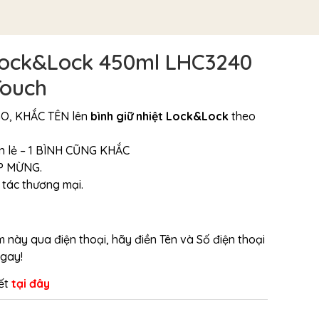
 Lock&Lock 450ml LHC3240
ouch
GO, KHẮC TÊN lên
bình giữ nhiệt Lock&Lock
theo
n lẻ – 1 BÌNH CŨNG KHẮC
ỆP MỪNG.
 tác thương mại.
này qua điện thoại, hãy điền Tên và Số điện thoại
ngay!
iết
tại đây