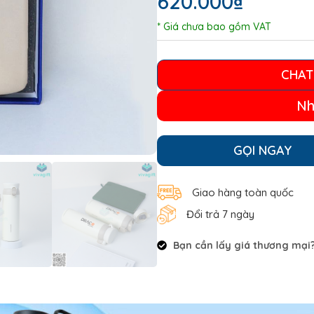
620.000
₫
* Giá chưa bao gồm VAT
CHAT
Nh
GỌI NGAY
Giao hàng toàn quốc
Đổi trả 7 ngày
Bạn cần lấy giá thương mại? 