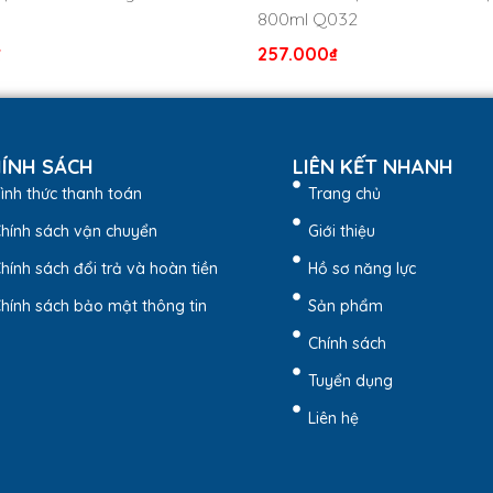
800ml Q032
₫
257.000
₫
ẩm mới ra mắt từ đầu năm 2020 của Lock&Lock tại thị trường Vi
Phẩm
ÍNH SÁCH
LIÊN KẾT NHANH
ình thức thanh toán
Trang chủ
 Mở nắp với chỉ một nút ấn
hính sách vận chuyển
Giới thiệu
n đã có thể mở nắp uống nước dễ dàng. Nắp mở còn có nút khoá đ
hính sách đổi trả và hoàn tiền
Hồ sơ năng lực
hính sách bảo mật thông tin
Sản phẩm
Chính sách
Tuyển dụng
Liên hệ