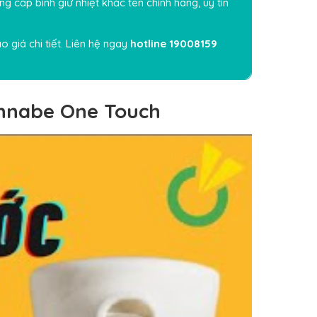
ung cấp
bình giữ nhiệt khắc tên
chính hãng, uy tín
 giá chi tiết. Liên hệ ngay
hotline
19008159
annabe One Touch