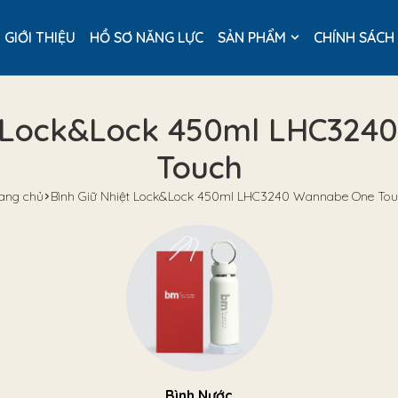
GIỚI THIỆU
HỒ SƠ NĂNG LỰC
SẢN PHẨM
CHÍNH SÁCH
t Lock&Lock 450ml LHC32
Touch
ang chủ
Bình Giữ Nhiệt Lock&Lock 450ml LHC3240 Wannabe One To
Bình Nước