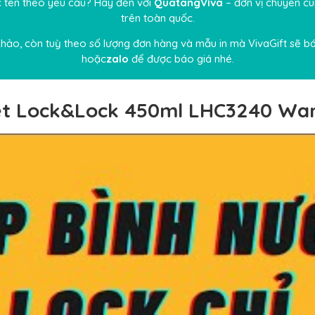
 tên theo yêu cầu? Hãy đến với
QuatangViva
– đơn vị chuyên c
trên toàn quốc.
 khảo, còn tuỳ theo số lượng đơn hàng và mẫu in mà VivaGift sẽ báo
hoặc
zalo
để được báo giá nhé.
hiệt Lock&Lock 450ml LHC3240 W