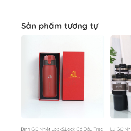
Sản phẩm tương tự
Đây là video ngắn review những đặc điểm cơ bản c
Bình Giữ Nhiệt Lock&Lock Có Dây Treo
Ly Giữ Nh
thực tế bên ngoài như thế nào; cũng như điểm nổi bậ