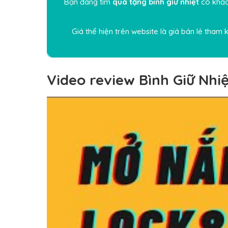
Bạn đang tìm
quà tặng bình giữ nhiệt
có khắc
Giá thể hiện trên website là giá bán lẻ tham
Video review Bình Giữ N