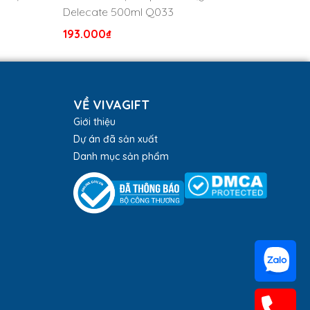
Delecate 500ml Q033
193.000
₫
ệt Nam. Đây là mẫu sản phẩm
quà tặng bình nước
có
VỀ VIVAGIFT
Giới thiệu
Dự án đã sản xuất
ể tránh việc nắp bình nước mở tự động và gây rò rỉ
Danh mục sản phẩm