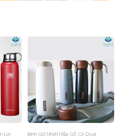
 VivaGift sẽ giúp bạn hình dung được sản phẩm
n Lợi
Bình Giữ Nhiệt Nắp Gỗ Có Quai