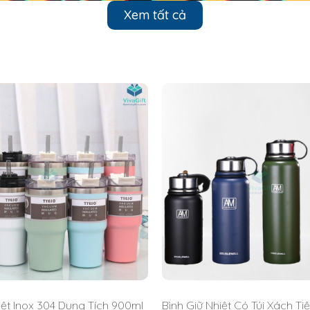
Xem tất cả
ủa bình Lock&Lock Wannabe LHC3240. Hy vọng những chia sẻ của
iệt Inox 304 Dung Tích 900ml
Bình Giữ Nhiệt Có Túi Xách Tiệ
t của bình.