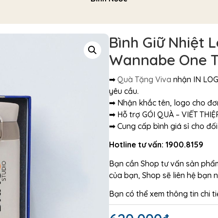
Bình Giữ Nhiệt
Wannabe One T
➡
Quà Tặng Viva
nhận IN LO
yêu cầu.
➡ Nhận khắc tên, logo cho đơ
➡ Hỗ trợ GÓI QUÀ – VIẾT THI
➡ Cung cấp bình giá sỉ cho đối
Hotline tư vấn: 1900.8159
Bạn cần Shop tư vấn sản phẩm 
của bạn, Shop sẽ liên hệ bạn 
Bạn có thể xem thông tin chi t