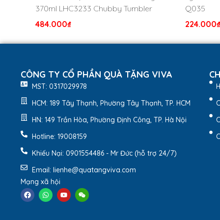
370ml LHC3233 Chubby Tumbler
Q035
1. Giới Thiệu
Sản Phẩm
484.000
₫
224.000
Bình giữ nhiệt Lock&Lock 450ml LHC3240 là sản ph
kiểu dáng cứng cáp, nhiều màu sắc bắt mắt.
2.
Đặc Điểm Nổi Bật Sản 
CÔNG TY CỔ PHẦN QUÀ TẶNG VIVA
CH
MST: 0317029978
H
2.1. Thiết kế nắp bật tiện lợi –
HCM: 189 Tây Thạnh, Phường Tây Thạnh, TP. HCM
C
Bình giữ nhiệt Lock&Lock
chỉ với một lần ấn nút bạ
HN: 149 Trần Hòa, Phường Định Công, TP. Hà Nội
C
nước.
Hotline: 19008159
C
Khiếu Nại: 0901554486 - Mr Đức (hỗ trợ 24/7)
Email: lienhe@quatangviva.com
Mạng xã hội