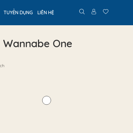
TUYỂN DỤNG
LIÊN HỆ
40 Wannabe One
uch