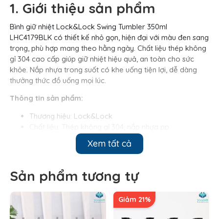
1. Giới thiệu sản phẩm
Bình giữ nhiệt Lock&Lock Swing Tumbler 350ml
LHC4179BLK có thiết kế nhỏ gọn, hiện đại với màu đen sang
trọng, phù hợp mang theo hằng ngày. Chất liệu thép không
gỉ 304 cao cấp giúp giữ nhiệt hiệu quả, an toàn cho sức
khỏe. Nắp nhựa trong suốt có khe uống tiện lợi, dễ dàng
thưởng thức đồ uống mọi lúc.
Thông tin sản phẩm:
Thương hiệu: Lock&Lock
Chất liệu: Thép không gỉ 304, nắp nhựa pp
Màu sắc: Đen
Xem tất cả
Kích thước: 15x25x10cm
Dung tích: 350ml
Sản phẩm tương tự
2. Đặc điểm sản phẩm
Các đặc điểm nổi bật của
bình giữ nhiệt Lock&Lock
như
Giảm 21%
sau: