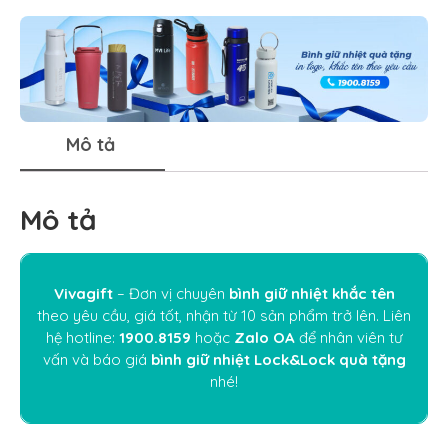
Mô tả
Mô tả
Vivagift
– Đơn vị chuyên
bình giữ nhiệt khắc tên
theo yêu cầu, giá tốt, nhận từ 10 sản phẩm trở lên. Liên
hệ hotline:
1900.8159
hoặc
Zalo OA
để nhân viên tư
vấn và báo giá
bình giữ nhiệt Lock&Lock quà tặng
nhé!