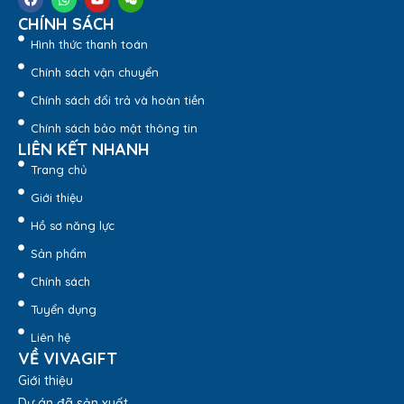
3. Hình ảnh thực tế
CHÍNH SÁCH
QuatangViva
chuyên cung cấp
Bình giữ
Hình thức thanh toán
nhiệt
Lock&Lock
dung tích 237ml, kèm dịch vụ
in logo –
Chính sách vận chuyển
khắc tên theo yêu cầu
cho doanh nghiệp, tổ chức. Bạn
Chính sách đổi trả và hoàn tiền
muốn nhận báo giá chi tiết liên hệ ngay
hotline: 1900
8159
để được tư vấn và hỗ trợ trực tiếp từ đội ngũ chuyên
Chính sách bảo mật thông tin
viên của VivaGift!
LIÊN KẾT NHANH
Trang chủ
Giới thiệu
Hồ sơ năng lực
Sản phẩm
Chính sách
Tuyển dụng
Liên hệ
VỀ VIVAGIFT
Giới thiệu
Dự án đã sản xuất