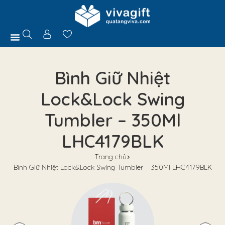
Trang Chủ
Giới Thiệu
Hồ Sơ Năng Lực
Sản Phẩm
Quà Tặng
Chính Sách
Tuyển Dụng
Liên Hệ
Tư Vấn
Bình Giữ Nhiệt
Lock&Lock Swing
Tumbler – 350Ml
LHC4179BLK
Trang chủ
Bình Giữ Nhiệt Lock&Lock Swing Tumbler – 350Ml LHC4179BLK