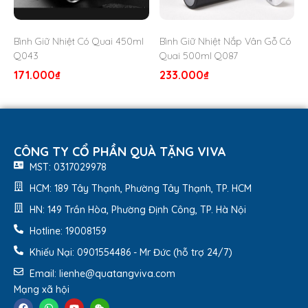
Bình Giữ Nhiệt Có Quai 450ml
Bình Giữ Nhiệt Nắp Vân Gỗ Có
Q043
Quai 500ml Q087
171.000
₫
233.000
₫
CÔNG TY CỔ PHẦN QUÀ TẶNG VIVA
MST: 0317029978
HCM: 189 Tây Thạnh, Phường Tây Thạnh, TP. HCM
HN: 149 Trần Hòa, Phường Định Công, TP. Hà Nội
Hotline: 19008159
Khiếu Nại: 0901554486 - Mr Đức (hỗ trợ 24/7)
Email: lienhe@quatangviva.com
Bình Giữ Nhiệt Lock&Lock Swing Tumbler – 350Ml
LHC4179BLK-Quatangviva.com
Mạng xã hội