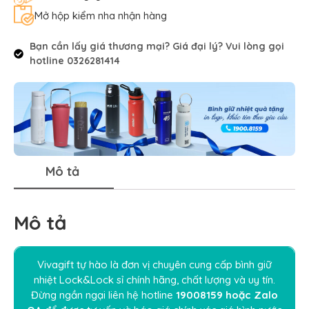
Mở hộp kiểm nha nhận hàng
Bạn cần lấy giá thương mại? Giá đại lý? Vui lòng gọi
hotline 0326281414
Mô tả
Mô tả
Vivagift tự hào là đơn vị chuyên cung cấp bình giữ
nhiệt Lock&Lock sỉ chính hãng, chất lượng và uy tín.
Đừng ngần ngại liên hệ hotline
19008159
hoặc
Z
alo