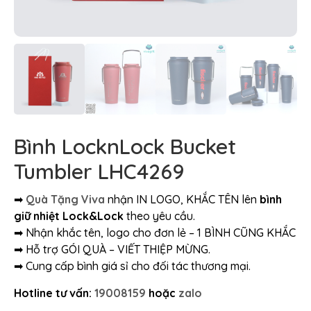
Bình LocknLock Bucket
Tumbler LHC4269
➡
Quà Tặng Viva
nhận IN LOGO, KHẮC TÊN lên
bình
giữ nhiệt Lock&Lock
theo yêu cầu.
➡ Nhận khắc tên, logo cho đơn lẻ – 1 BÌNH CŨNG KHẮC
➡ Hỗ trợ GÓI QUÀ – VIẾT THIỆP MỪNG.
➡ Cung cấp bình giá sỉ cho đối tác thương mại.
Hotline tư vấn:
19008159
hoặc
zalo