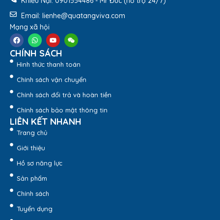
Khiếu Nại: 0901554486 - Mr Đức (hỗ trợ 24/7)
Email: lienhe@quatangviva.com
Mạng xã hội
CHÍNH SÁCH
Hình thức thanh toán
Chính sách vận chuyển
Chính sách đổi trả và hoàn tiền
Chính sách bảo mật thông tin
Bình Giữ Nhiệt LHC4269 – MHV HOME – vivagift
LIÊN KẾT NHANH
Thông tin sản phẩm:
Trang chủ
Thương hiệu:
Bình giữ nhiệt Lock&Lock
Giới thiệu
Xuất xứ thương hiệu: Hàn Quốc
Chất liệu
Hồ sơ năng lực
+ Thân: Thép không gỉ (SUS304)
Sản phẩm
+ Nắp: PP
Chính sách
+ Gioăng: Silicone
+ Tay cầm: Thép không gỉ
Tuyển dụng
Xuất xứ: Trung Quốc