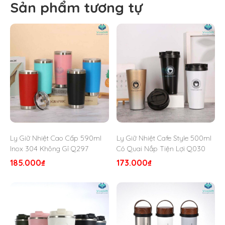
Sản phẩm tương tự
Ly Giữ Nhiệt Cao Cấp 590ml
Ly Giữ Nhiệt Cafe Style 500ml
Inox 304 Không Gỉ Q297
Có Quai Nắp Tiện Lợi Q030
185.000
₫
173.000
₫
Bình Giữ Nhiệt LHC4269 – CLASS 7B1 – vivagift