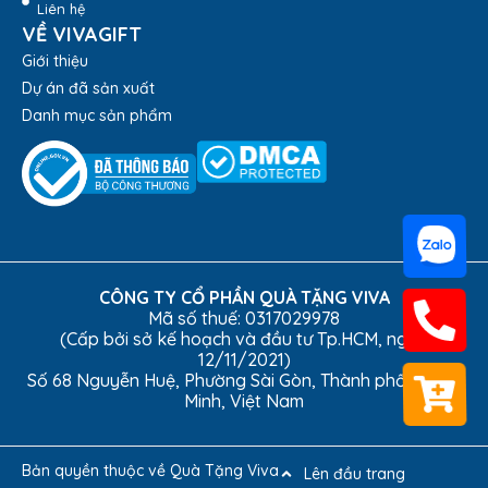
Liên hệ
Trọng lượng: 0.387 kg
VỀ VIVAGIFT
Màu sắc: Trắng, Hồng Đậm, Xanh Navy
Giới thiệu
Dự án đã sản xuất
Danh mục sản phẩm
CÔNG TY CỔ PHẦN QUÀ TẶNG VIVA
Mã số thuế: 0317029978
(Cấp bởi sở kế hoạch và đầu tư Tp.HCM, ngày
12/11/2021)
Số 68 Nguyễn Huệ, Phường Sài Gòn, Thành phố Hồ Chí
Minh, Việt Nam
Bản quyền thuộc về Quà Tặng Viva
Lên đầu trang