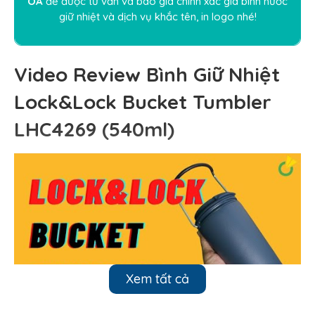
OA
để được tư vấn và báo giá chính xác giá bình nước
giữ nhiệt và dịch vụ khắc tên, in logo nhé!
Video Review Bình Giữ Nhiệt
Lock&Lock Bucket Tumbler
LHC4269 (540ml)
Xem tất cả