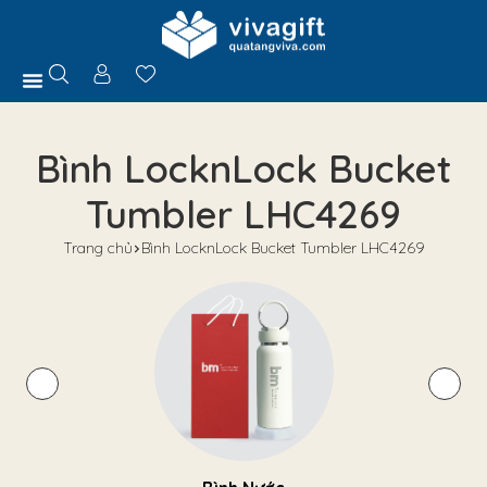
Trang Chủ
Giới Thiệu
Hồ Sơ Năng Lực
Sản Phẩm
Quà Tặng
Chính Sách
Tuyển Dụng
Liên Hệ
Tư Vấn
Bình LocknLock Bucket
Tumbler LHC4269
Trang chủ
Bình LocknLock Bucket Tumbler LHC4269