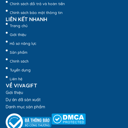
Chính sách đổi trả và hoàn tiền
Chính sách bảo mật thông tin
LIÊN KẾT NHANH
Trang chủ
Giới thiệu
Hồ sơ năng lực
Sản phẩm
Chính sách
Tuyển dụng
Liên hệ
VỀ VIVAGIFT
Dịch Vụ Khắc Logo Lên Bình Giữ Nhiệt Theo Yêu Cầu
Giới thiệu
Làm Quà Tặng
Dự án đã sản xuất
Danh mục sản phẩm
Vui lòng liên hệ hotline:
1900.8159
để được hỗ trợ chi tiết
nhất nhé!