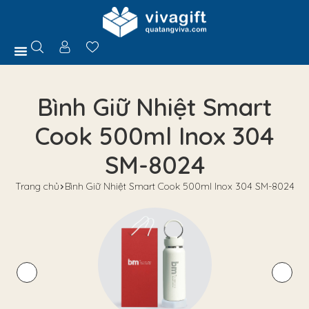
Trang Chủ
Giới Thiệu
Hồ Sơ Năng Lực
Sản Phẩm
Quà Tặng
Chính Sách
Tuyển Dụng
Liên Hệ
Tư Vấn
Bình Giữ Nhiệt Smart
Cook 500ml Inox 304
SM-8024
Trang chủ
Bình Giữ Nhiệt Smart Cook 500ml Inox 304 SM-8024