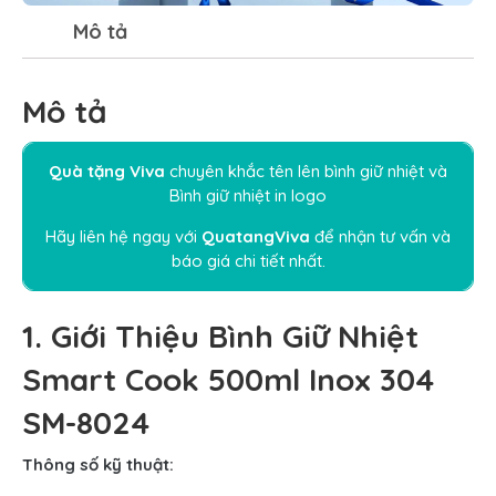
Mô tả
Mô tả
Quà tặng Viva
chuyên
khắc tên lên bình giữ nhiệt
và
Bình giữ nhiệt in logo
Hãy liên hệ ngay
với
QuatangViva
để nhận tư vấn và
báo giá chi tiết nhất.
1. Giới Thiệu Bình Giữ Nhiệt
Smart Cook 500ml Inox 304
SM-8024
Thông số kỹ thuật: