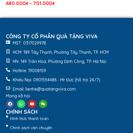
680.000
₫
–
701.000
₫
CÔNG TY CỔ PHẦN QUÀ TẶNG VIVA
MST: 0317029978
HCM: 189 Tây Thạnh, Phường Tây Thạnh, TP. HCM
HN: 149 Trần Hòa, Phường Định Công, TP. Hà Nội
Hotline: 19008159
Khiếu Nại: 0901554486 - Mr Đức (hỗ trợ 24/7)
Giới Thiệu Bình Giữ Nhiệt Smart Cook 500ml Inox 304
Email: lienhe@quatangviva.com
SM-8024
Mạng xã hội
CHÍNH SÁCH
Hình thức thanh toán
Chính sách vận chuyển