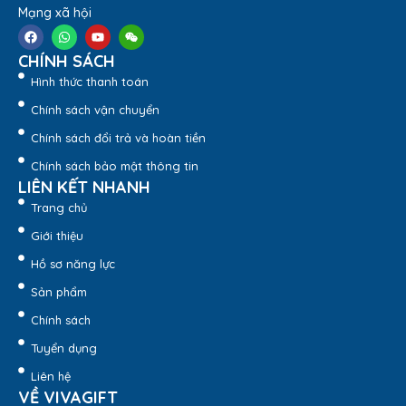
Mạng xã hội
CHÍNH SÁCH
Hình thức thanh toán
Chính sách vận chuyển
Chính sách đổi trả và hoàn tiền
Chính sách bảo mật thông tin
LIÊN KẾT NHANH
Trang chủ
Giới thiệu
Bình hút lộc mệnh kim đắp nổi dát vàng Thuận Buồm
Hồ sơ năng lực
Xuôi Gió 21cm BHL112-Quatangviva.com
Sản phẩm
Chính sách
Tuyển dụng
Liên hệ
VỀ VIVAGIFT