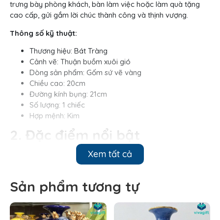
trưng bày phòng khách, bàn làm việc hoặc làm quà tặng
cao cấp, gửi gắm lời chúc thành công và thịnh vượng.
Thông số kỹ thuật:
Thương hiệu: Bát Tràng
Cảnh vẽ: Thuận buồm xuôi gió
Dòng sản phẩm: Gốm sứ vẽ vàng
Chiều cao: 20cm
Đường kính bụng: 21cm
Số lượng: 1 chiếc
Hợp mệnh: Kim
2. Đặc điểm nổi bật
Xem tất cả
Bình hút lộc là một trong những vật phẩm gốm sứ
phong thủy cao cấp, được chế tác thủ công tỉ mỉ bởi
những nghệ nhân làng nghề truyền thống. Sản phẩm
Sản phẩm tương tự
có kích thước 20–21cm, được làm từ chất liệu gốm sứ
cao cấp, phủ men vàng rực rỡ sang trọng, giúp giữ
được độ bền đẹp và sáng bóng theo thời gian. Điểm
nhấn ấn tượng nhất trên thân bình chính là hình ảnh