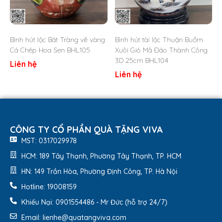
còn là một tác phẩm nghệ thuật có tính ứng dụng
cao. Với thiết kế nhỏ gọn, sản phẩm dễ dàng trưng
bày ở nhiều không gian khác nhau, đồng thời có thể
sử dụng để cắm hoa tươi, cắm lông công hoặc làm
Bình hút lộc Bát Tràng vẽ vàng
Bình hút tài lộc Thuận Buồm
vật trang trí độc đáo, mang lại điểm nhấn nổi bật và
Cá Chép Hoa Sen BHL105
Xuôi Gió Mã Đáo Thành Công
tinh tế cho ngôi nhà. Đây cũng là món quà biếu tặng
3D 25cm BHL104
Liên hệ
sang trọng và đầy ý nghĩa, thích hợp dành cho đối
Liên hệ
tác, khách hàng, đồng nghiệp hay người thân trong
các dịp đặc biệt như khai trương, tân gia, mừng năm
mới hay lễ kỷ niệm, gửi gắm lời chúc hanh thông,
thuận lợi và thành công viên mãn.
Tham khảo ngay một số hình ảnh thực tế của
Quà tặng
CÔNG TY CỔ PHẦN QUÀ TẶNG VIVA
Viva
để dễ dàng lựa chọn sản phẩm:
MST: 0317029978
HCM: 189 Tây Thạnh, Phường Tây Thạnh, TP. HCM
HN: 149 Trần Hòa, Phường Định Công, TP. Hà Nội
Hotline: 19008159
Khiếu Nại: 0901554486 - Mr Đức (hỗ trợ 24/7)
Email: lienhe@quatangviva.com