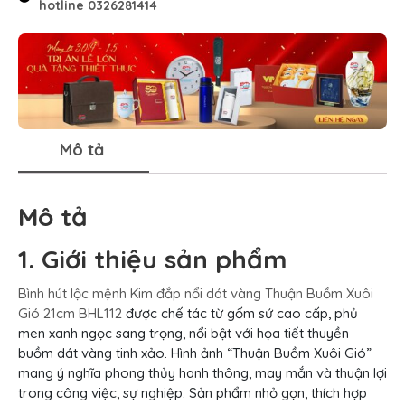
hotline 0326281414
Mô tả
Mô tả
1. Giới thiệu sản phẩm
Bình hút lộc mệnh Kim đắp nổi dát vàng Thuận Buồm Xuôi
Gió 21cm BHL112
được chế tác từ gốm sứ cao cấp, phủ
men xanh ngọc sang trọng, nổi bật với họa tiết thuyền
buồm dát vàng tinh xảo. Hình ảnh “Thuận Buồm Xuôi Gió”
mang ý nghĩa phong thủy hanh thông, may mắn và thuận lợi
trong công việc, sự nghiệp. Sản phẩm nhỏ gọn, thích hợp