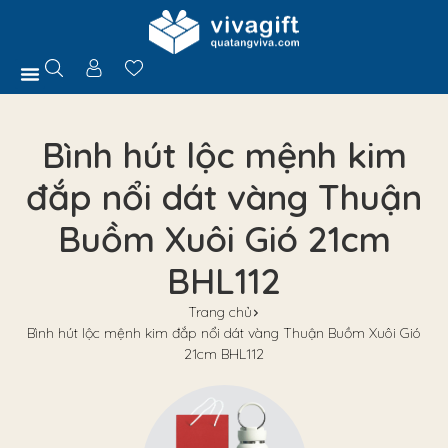
Trang Chủ
Giới Thiệu
Hồ Sơ Năng Lực
Sản Phẩm
Quà Tặng
Chính Sách
Tuyển Dụng
Liên Hệ
Tư Vấn
Bình hút lộc mệnh kim
đắp nổi dát vàng Thuận
Buồm Xuôi Gió 21cm
BHL112
Trang chủ
Bình hút lộc mệnh kim đắp nổi dát vàng Thuận Buồm Xuôi Gió
21cm BHL112