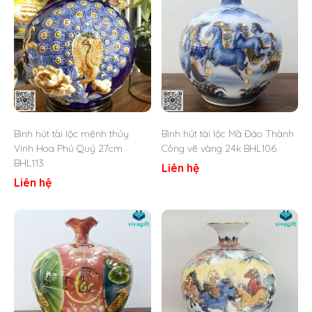
thuyền buồm được đắp nổi thủ công tinh xảo, từng chi
tiết cánh buồm, thân thuyền đến làn sóng biển đều
được khắc họa sống động. Những mảng dát vàng óng
ánh phủ lên từng đường nét không chỉ tạo nên vẻ đẹp
nổi bật, đẳng cấp mà còn làm tăng thêm giá trị thẩm
mỹ và sự sang trọng cho sản phẩm.
Trong phong thủy, hình ảnh thuyền buồm căng gió từ
lâu đã được coi là biểu tượng của sự hanh thông,
Bình hút tài lộc mệnh thủy
Bình hút tài lộc Mã Đáo Thành
thuận lợi và may mắn trong công việc cũng như cuộc
Vinh Hoa Phú Quý 27cm
Công vẽ vàng 24k BHL106
sống. Thuyền buồm lướt sóng ra khơi tượng trưng cho
BHL113
hành trình vươn xa, vượt qua thử thách và gặt hái
Liên hệ
thành công. Khi kết hợp cùng dáng bình hút lộc tròn
Liên hệ
đầy, sản phẩm càng mang ý nghĩa chiêu tài, giữ lộc,
giúp gia chủ thu hút vượng khí, tài lộc và thịnh vượng
lâu dài. Bởi vậy, bình hút lộc Thuận Buồm Xuôi Gió
thường được nhiều người lựa chọn để trưng bày tại
phòng khách, phòng làm việc hay phòng thờ, như một
vật phẩm cầu may mắn, sự nghiệp thăng tiến và gia
đạo bình an.
Không chỉ dừng lại ở giá trị phong thủy, bình hút lộc