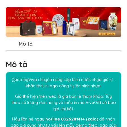
Mô tả
Mô tả
QuatangViva chuyên cung cấp bình nước nhựa giá sỉ –
khắc tên, in logo công ty lên bình nhựa.
Giá thể hiện trên web là giá bán lẻ tham khảo. Tuỳ
theo số lượng đơn hàng và mẫu in mà
V
i
vaGift
sẽ báo
giá chi tiết.
Hãy liên hệ ngay
hotline
0326281414
(
zalo
)
để nhận
báo giá cũng như tư vấn lên mẫu demo theo logo của