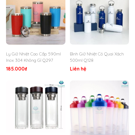
Chất liệu: Nhựa PP, PC
Khối lượng: 200gram
Đóng gói: 1 bình/1 túi OPP. 96 bình/ thùng master.
Thương hiệu: OEM.
Sản xuất tại: Trung Quốc.
Ly Giữ Nhiệt Cao Cấp 590ml
Bình Giữ Nhiệt Có Quai Xách
Inox 304 Không Gỉ Q297
500ml Q128
185.000
₫
Liên hệ