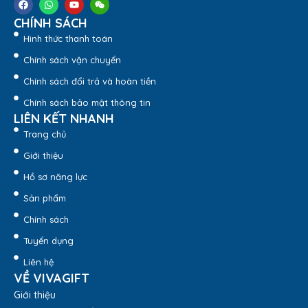
Bình nước nhựa thể thao Q010 có chất liệu nhựa trong suốt
CHÍNH SÁCH
được pha màu nên nhìn sang trọng, bắt mắt. Với công nghệ
sản xuất hiện đại, bình có độ hoàn thiện rất cao và rất thẩm
Hình thức thanh toán
mỹ.
Chính sách vận chuyển
Chính sách đổi trả và hoàn tiền
Chính sách bảo mật thông tin
LIÊN KẾT NHANH
Trang chủ
Giới thiệu
Hồ sơ năng lực
Sản phẩm
Chính sách
Tuyển dụng
Liên hệ
VỀ VIVAGIFT
Giới thiệu