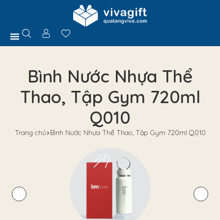
Trang Chủ
Giới Thiệu
Hồ Sơ Năng Lực
Sản Phẩm
Quà Tặng
Chính Sách
Tuyển Dụng
Liên Hệ
Tư Vấn
Bình Nước Nhựa Thể
Thao, Tập Gym 720ml
Q010
Trang chủ
Bình Nước Nhựa Thể Thao, Tập Gym 720ml Q010