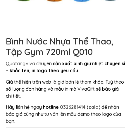
Bình Nước Nhựa Thể Thao,
Tập Gym 720ml Q010
QuatangViva
chuyên
sản xuất bình giữ nhiệt chuyên sỉ
– khắc tên, in logo theo yêu cầu
.
Giá thể hiện trên web là giá bán lẻ tham khảo. Tuỳ theo
số lượng đơn hàng và mẫu in mà VivaGift sẽ báo giá
chi tiết.
Hãy liên hệ ngay
hotline
0326281414
(
zalo
)
để nhận
báo giá cũng như tư vấn lên mẫu demo theo logo của
bạn.