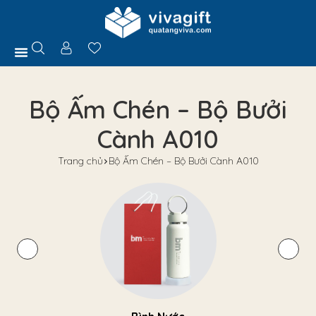
Trang Chủ
Giới Thiệu
Hồ Sơ Năng Lực
Sản Phẩm
Quà Tặng
Chính Sách
Tuyển Dụng
Liên Hệ
Tư Vấn
Bộ Ấm Chén – Bộ Bưởi
Cành A010
Trang chủ
Bộ Ấm Chén – Bộ Bưởi Cành A010