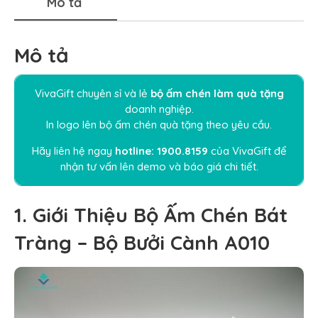
Mô tả
Mô tả
VivaGift chuyên sỉ và lẻ
bộ ấm chén làm quà tặng
doanh nghiệp.
In logo lên
bộ ấm chén quà tặng
theo yêu cầu.
Hãy liên hệ ngay
hotline:
1900.8159
của VivaGift để
nhận tư vấn lên demo và báo giá chi tiết.
1. Giới Thiệu Bộ Ấm Chén Bát
Tràng – Bộ Bưởi Cành A010