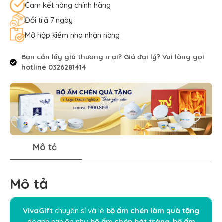
Cam kết hàng chính hãng
Đổi trả 7 ngày
Mở hộp kiểm nha nhận hàng
Bạn cần lấy giá thương mại? Giá đại lý? Vui lòng gọi
hotline 0326281414
Mô tả
Mô tả
VivaGift
chuyên sỉ và lẻ
bộ ấm chén làm quà tặng
doanh nghiệp như
bộ ấm chén bát tràng
,
bộ ấm