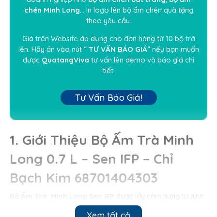
chén Minh Long
… In logo lên
bộ ấm chén quà tặng
theo yêu cầu.
Giá trên Website áp dụng cho đơn hàng từ 10 bộ trở
lên. Hãy ấn vào nút “
TƯ VẤN BÁO GIÁ
” nếu bạn muốn
được
QuatangViva
tư vấn lên demo và báo giá chi
tiết.
Tư Vấn Báo Giá!
1. Giới Thiệu Bộ Ấm Trà Minh
Long 0.7 L – Sen IFP – Chỉ
Bạch Kim
68701404303
Bộ Ấm Trà Minh Long
Sen IFP
được lấy cảm hứng từ hình
ảnh hoa sen thường được dùng để thờ cúng Đức Phật, ông
Xem tất cả