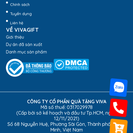
thường được lựa chọn in logo ý nghĩa làm quà tặng người
Chính sách
thân, khách hàng, đối tác trong các dịp dịp đặc biệt, sự kiện
Tuyển dụng
quan trọng.
Liên hệ
VỀ VIVAGIFT
Giới thiệu
Dự án đã sản xuất
Danh mục sản phẩm
CÔNG TY CỔ PHẦN QUÀ TẶNG VIVA
Mã số thuế: 0317029978
(Cấp bởi sở kế hoạch và đầu tư Tp.HCM, ngày
12/11/2021)
Số 68 Nguyễn Huệ, Phường Sài Gòn, Thành phố Hồ Chí
Minh, Việt Nam