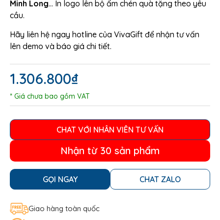
Minh Long
… In logo lên bộ ấm chén quà tặng theo yêu
cầu.
Hãy liên hệ ngay hotline của VivaGift để nhận tư vấn
lên demo và báo giá chi tiết.
1.306.800
₫
* Giá chưa bao gồm VAT
CHAT VỚI NHÂN VIÊN TƯ VẤN
Nhận từ 30 sản phẩm
GỌI NGAY
CHAT ZALO
Giao hàng toàn quốc