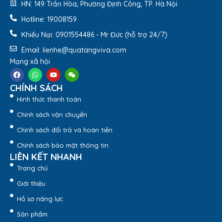
HN: 149 Trần Hòa, Phường Định Công, TP. Hà Nội
Hotline: 19008159
Phong cách
Sang trọng, Trang nhã, Hiện
đại, Sắc việt
Khiếu Nại: 0901554486 - Mr Đức (hỗ trợ 24/7)
Email: lienhe@quatangviva.com
Thương hiệu
Minh Long I
Mạng xã hội
Mã sản phẩm
68701404303
CHÍNH SÁCH
Hình thức thanh toán
Sản phẩm bao gồm Chỉ bạch kim và Trắng ngà nhằm đáp
ứng đa dạng sở thích và nhu cầu sử dụng của gia chủ.
Chính sách vận chuyển
Chính sách đổi trả và hoàn tiền
Bộ trà 0.7 L bao gồm:
Chính sách bảo mật thông tin
– 01 bình trà 0.7 L + Nắp
LIÊN KẾT NHANH
– 06 tách 0.11 L
Trang chủ
Giới thiệu
– 06 dĩa lót tách 13 cm
Hồ sơ năng lực
Bộ Ấm Trà Minh Long quà tặng in logo
được nhiều khách
Sản phẩm
hàng yêu thích vì tính đơn giản và đầy tinh tế của nó. Vì vậy,