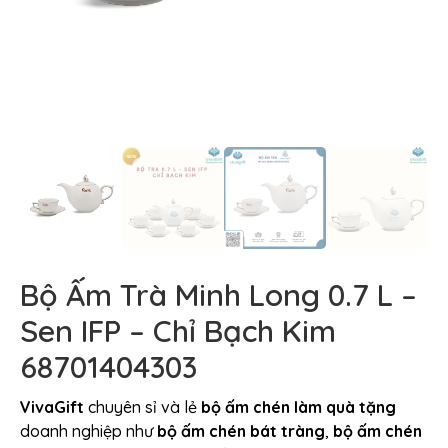
Bộ Ấm Trà Minh Long 0.7 L –
Sen IFP – Chỉ Bạch Kim
68701404303
VivaGift
chuyên sỉ và lẻ
bộ ấm chén làm quà tặng
doanh nghiệp như
bộ ấm chén bát tràng
,
bộ ấm chén