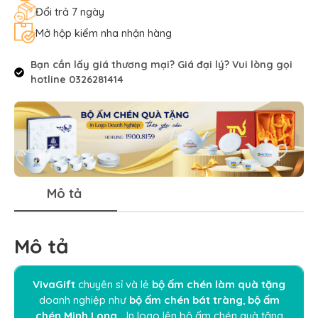
Đổi trả 7 ngày
Mở hộp kiểm nha nhận hàng
Bạn cần lấy giá thương mại? Giá đại lý? Vui lòng gọi
hotline 0326281414
Mô tả
Mô tả
VivaGift
chuyên sỉ và lẻ
bộ ấm chén làm quà tặng
doanh nghiệp như
bộ ấm chén bát tràng
,
bộ ấm
chén Minh Long
… In logo lên
bộ ấm chén quà tặng