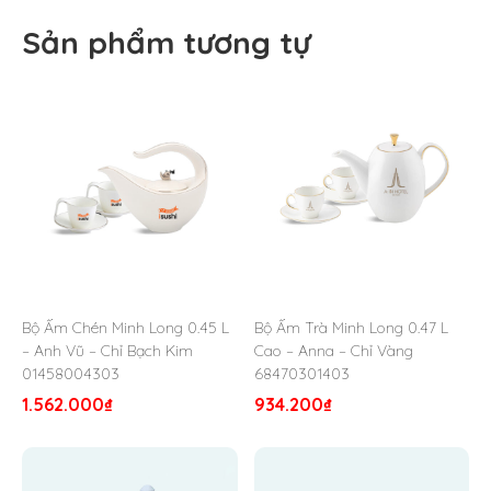
Sản phẩm tương tự
Bộ Ấm Chén Minh Long 0.45 L
Bộ Ấm Trà Minh Long 0.47 L
– Anh Vũ – Chỉ Bạch Kim
Cao – Anna – Chỉ Vàng
01458004303
68470301403
1.562.000
₫
934.200
₫