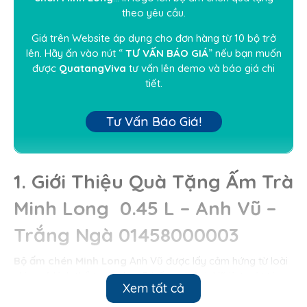
theo yêu cầu.
Giá trên Website áp dụng cho đơn hàng từ 10 bộ trở
lên. Hãy ấn vào nút “
TƯ VẤN BÁO GIÁ
” nếu bạn muốn
được
QuatangViva
tư vấn lên demo và báo giá chi
tiết.
Tư Vấn Báo Giá!
1. Giới Thiệu Quà Tặng Ấm Trà
Minh Long 0.45 L – Anh Vũ –
Trắng Ngà 01458000003
Bộ ấm chén Minh Long
Anh Vũ được lấy cảm hứng từ loài
chim có hình thể tuyệt đẹp. Bộ ấm trà Anh Vũ là tuyệt tác
Xem tất cả
nghệ thuật ấn tượng và độc đáo với điểm nhấn là đường
cong uyển chuyển và quyến rũ trong từng sản phẩm.