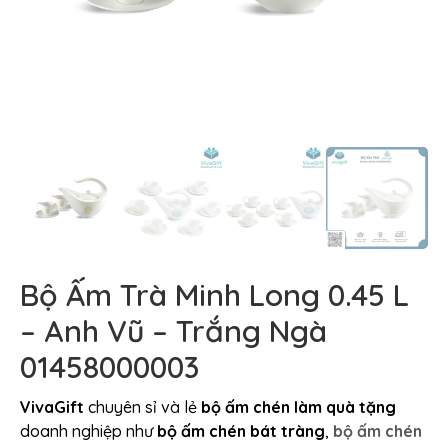
Bộ Ấm Trà Minh Long 0.45 L
– Anh Vũ – Trắng Ngà
01458000003
VivaGift
chuyên sỉ và lẻ
bộ ấm chén làm quà tặng
doanh nghiệp như
bộ ấm chén bát tràng
,
bộ ấm chén