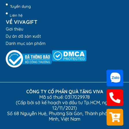
Tuyển dụng
Liên hệ
VỀ VIVAGIFT
Giới thiệu
Dự án đã sản xuất
Danh mục sản phẩm
Nếu bạn yêu thích những kiểu dáng đơn giản nhưng tinh tế
thì hãy chọn
bộ ấm chén in logo
tại
Quà Tặng Viva
nhé!
Liên hệ ngay
hotline 1900 8159
để được hỗ trợ báo
CÔNG TY CỔ PHẦN QUÀ TẶNG VIVA
giá chi tiết
Mã số thuế: 0317029978
(Cấp bởi sở kế hoạch và đầu tư Tp.HCM, ngày
12/11/2021)
2. Đặc Điểm Nổi Bật Của Bộ
Số 68 Nguyễn Huệ, Phường Sài Gòn, Thành phố Hồ Chí
Minh, Việt Nam
Ấm Trà Minh Long