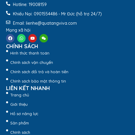
Hotline: 19008159
Phong cách
Hiện đại, Trang nhã
Khiếu Nại: 0901554486 - Mr Đức (hỗ trợ 24/7)
Email: lienhe@quatangviva.com
Thương hiệu
Minh Long I
Mạng xã hội
Mã sản phẩm
01458000003
CHÍNH SÁCH
Hình thức thanh toán
Chính sách vận chuyển
Chính sách đổi trả và hoàn tiền
Chính sách bảo mật thông tin
LIÊN KẾT NHANH
Trang chủ
Giới thiệu
Hồ sơ năng lực
Sản phẩm
Chính sách