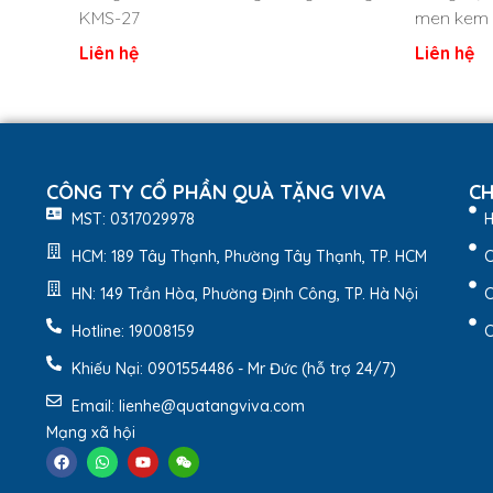
KMS-27
men kem 
Liên hệ
Liên hệ
CÔNG TY CỔ PHẦN QUÀ TẶNG VIVA
CH
MST: 0317029978
H
HCM: 189 Tây Thạnh, Phường Tây Thạnh, TP. HCM
C
HN: 149 Trần Hòa, Phường Định Công, TP. Hà Nội
C
Hotline: 19008159
C
Khiếu Nại: 0901554486 - Mr Đức (hỗ trợ 24/7)
Bộ hũ mứt Tết men hỏa bi
Email: lienhe@quatangviva.com
2. Đặc điểm nổi bật sản 
Mạng xã hội
Bộ hũ mứt Tết men hỏa biến xanh lam dáng quả bí
hũ được phủ lớp men hỏa biến xanh lam với hiệu ứng