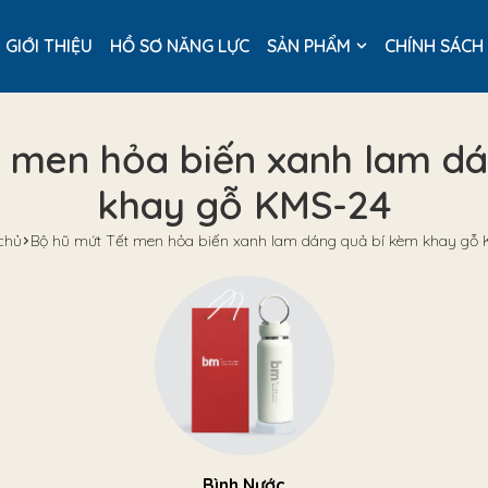
GIỚI THIỆU
HỒ SƠ NĂNG LỰC
SẢN PHẨM
CHÍNH SÁCH
 men hỏa biến xanh lam d
khay gỗ KMS-24
chủ
Bộ hũ mứt Tết men hỏa biến xanh lam dáng quả bí kèm khay gỗ
Bình Nước