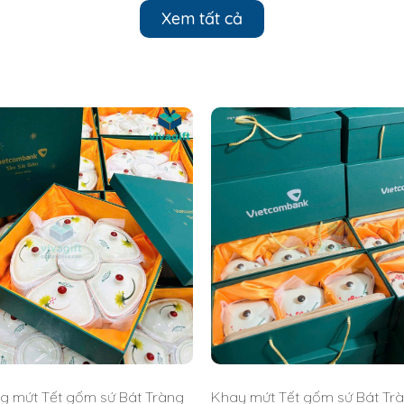
Xem tất cả
g mứt Tết gốm sứ Bát Tràng
Khay mứt Tết gốm sứ Bát Trà