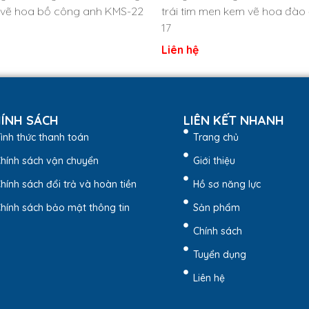
vẽ hoa bồ công anh KMS-22
trái tim men kem vẽ hoa đào
17
Liên hệ
ÍNH SÁCH
LIÊN KẾT NHANH
ình thức thanh toán
Trang chủ
hính sách vận chuyển
Giới thiệu
hính sách đổi trả và hoàn tiền
Hồ sơ năng lực
hính sách bảo mật thông tin
Sản phẩm
Chính sách
ến xanh lam dáng quả bí kèm khay gỗ KMS-24 – Quatangviv
Tuyển dụng
phẩm
Liên hệ
 kèm khay gỗ KMS-24
được tạo hình theo quả bí biểu tượng của s
 loang tự nhiên, không trùng lặp giữa các sản phẩm, tạo nên vẻ