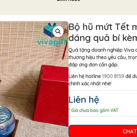
Bộ hũ mứt Tết 
dáng quả bí kè
Quà tặng doanh nghiệp Viva 
thương hiệu theo yêu cầu, trọ
đáp ứng đơn cần gấp.
Liên hệ hotline
1900 8159
để đư
chính xác nhất nhé!
Liên hệ
* Giá chưa bao gồm VAT
CHAT