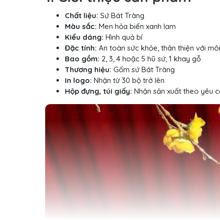
Chất liệu:
Sứ Bát Tràng
Màu sắc:
Men hỏa biến xanh lam
Kiểu dáng:
Hình quả bí
Đặc tính:
An toàn sức khỏe, thân thiện với mô
Bao gồm:
2, 3, 4 hoặc 5 hũ sứ, 1 khay gỗ
Thương hiệu:
Gốm sứ Bát Tràng
In logo:
Nhận từ 30 bộ trở lên
Hộp đựng, túi giấy:
Nhận sản xuất theo yêu 