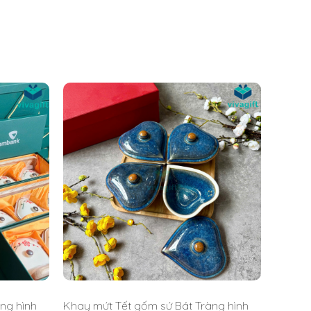
ng hình
Khay mứt Tết gốm sứ Bát Tràng hình