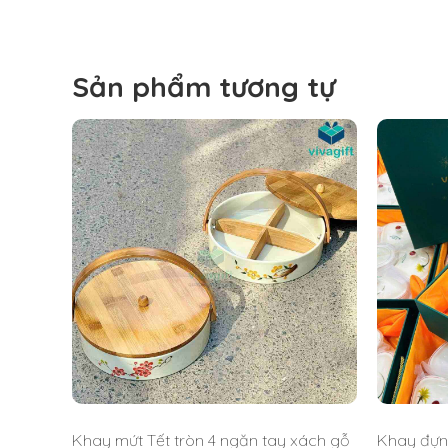
Sản phẩm tương tự
Khay mứt Tết tròn 4 ngăn tay xách gỗ
Khay đựn