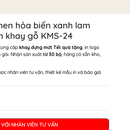
men hỏa biến xanh lam
m khay gỗ KMS-24
cung cấp
khay đựng mứt Tết quà tặng
, in logo
n gói. Nhận sản xuất
từ 30 bộ
, hàng có sẵn kho,
ợc nhân viên tư vấn, thiết kế mẫu in và báo giá
 VỚI NHÂN VIÊN TƯ VẤN