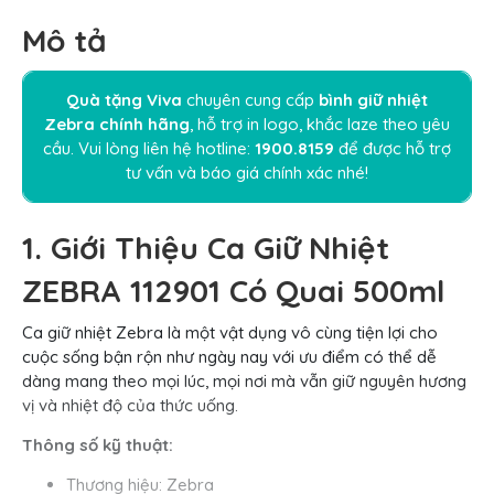
Mô tả
Quà tặng Viva
chuyên cung cấp
bình giữ nhiệt
Zebra chính hãng
, hỗ trợ in logo, khắc laze theo yêu
cầu. Vui lòng liên hệ hotline:
1900.8159
để được hỗ trợ
tư vấn và báo giá chính xác nhé!
1. Giới Thiệu Ca Giữ Nhiệt
ZEBRA 112901 Có Quai 500ml
Ca giữ nhiệt Zebra là một vật dụng vô cùng tiện lợi cho
cuộc sống bận rộn như ngày nay với ưu điểm có thể dễ
dàng mang theo mọi lúc, mọi nơi mà vẫn giữ nguyên hương
vị và nhiệt độ của thức uống.
Thông số kỹ thuật:
Thương hiệu: Zebra