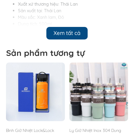
Xuất xứ thương hiệu: Thái Lan
Sản xuất tại: Thái Lan
Màu sắc: Xanh lam, Đỏ
Dung tích: 500ml
Kích thước: 17 X 8,5 (CM)
Xem tất cả
Sản phẩm tương tự
Bình Giữ Nhiệt Lock&Lock
Ly Giữ Nhiệt Inox 304 Dung