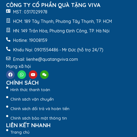
CÔNG TY CỔ PHẦN QUÀ TẶNG VIVA
Sản phẩm Zebra độ bền cao, an toàn khi sử dụng
MST: 0317029978
Ca giữ nhiệt Zebra dễ dàng vệ sinh, chùi rửa
HCM: 189 Tây Thạnh, Phường Tây Thạnh, TP. HCM
HN: 149 Trần Hòa, Phường Định Công, TP. Hà Nội
Hotline: 19008159
Khiếu Nại: 0901554486 - Mr Đức (hỗ trợ 24/7)
Email: lienhe@quatangviva.com
Mạng xã hội
CHÍNH SÁCH
Hình thức thanh toán
Chính sách vận chuyển
Chính sách đổi trả và hoàn tiền
Chính sách bảo mật thông tin
3. Dịch Vụ Khắc Tên, In Logo
LIÊN KẾT NHANH
Lên
Ca Giữ Nhiệt
Trang chủ