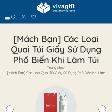
Trang Chủ
Giới Thiệu
Hồ Sơ Năng Lực
Sản Phẩm
Quà Tặng
Chính Sách
Tuyển Dụng
Liên Hệ
Tư Vấn
[Mách Bạn] Các Loại
Quai Túi Giấy Sử Dụng
Phổ Biến Khi Làm Túi
Trang chủ
[Mách Bạn] Các Loại Quai Túi Giấy Sử Dụng Phổ Biến Khi Làm
Túi