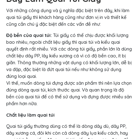
Với những công dụng và ý nghĩa đặc biệt trên đây, khi làm
quai túi giấy thì khách hàng cũng như đơn vị in và thiết kế
cũng cần chú ý đặc biệt đến các vấn đề như:
Độ bền của quai túi:
Túi giấy có thể chịu được khối lượng
bao nhiêu, ngoài chất liệu giấy thì quai túi và kiểu quai
quyết định rất nhiều. Với các dòng túi giấy, phần lớn là dùng
chất liệu dây PP, lây kiểu xương cá vì có độ bền cao, ít bị
giãn. Thông thường những vật dụng có khối lượng lớn, dễ bị
va đập, đặc biệt là đứt quai túi nếu như không sử dụng
đúng loại quai.
Vì thế, muốn dòng túi đựng được sản phẩm thì nên lựa chọn
đúng dòng quai túi, kích thước quai. Và quan trọng là độ
bền của quai túi để có thể sử dụng và đựng được nhiều sản
phẩm hơn nữa.
Chất liệu làm quai túi
Quai túi giấy thường dùng có thể là dòng dây dù, dây PP,
dây xương cá, đôi khi còn cả dòng dây lụa kiểu cách, hay