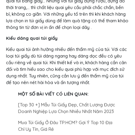
quai túi bằng giấy… Nhưng với túi giấy đựng rượu, đựng đồ
thời trang,… thì chất liệu quai yêu cầu phải chắc chắn, bền
bỉ, không co giãn. Với những yếu tố trên thì khi khách hàng
lựa chọn in túi giấy dùng để làm quà tặng có thể tham khảo
thông tin từ đơn vị in ấn để chọn loại dây .
Kiểu dáng quai túi giấy
Kiểu quai túi ảnh hưởng nhiều đến thẩm mỹ của túi. Với các
loại túi giấy dù túi dáng ngang hay dáng dọc đều có yêu
cầu riêng về quai túi. Khi thiết kế và in, khách hàng cần cân
đối và tìm hiểu sao cho kiểu quai phù hợp với mục đích sử
dụng nhất. Tuy nhiên, cũng cần lưu ý đến thẩm mỹ của túi
để tạo nên nét hài hòa và ấn tượng nhất.
MỘT SỐ BÀI VIẾT CÓ LIÊN QUAN:
[Top 30 +] Mẫu Túi Giấy Đẹp, Chất Lượng Được
Doanh Nghiệp Lựa Chọn Nhiều Nhất Năm 2023
Mua Túi Giấy Ở Đâu TP.HCM? Gợi Ý Top 10 Địa
Chỉ Uy Tín, Giá Rẻ