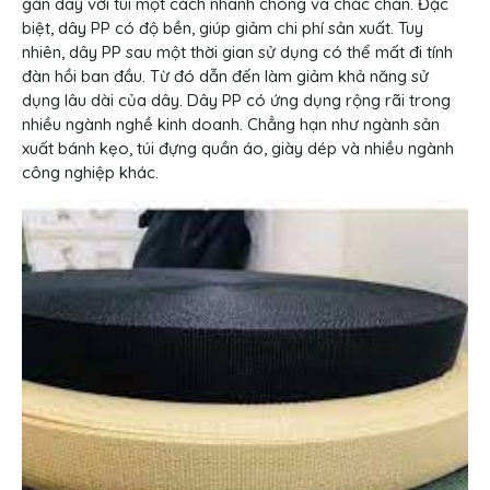
gắn dây với túi một cách nhanh chóng và chắc chắn. Đặc
biệt, dây PP có độ bền, giúp giảm chi phí sản xuất. Tuy
nhiên, dây PP sau một thời gian sử dụng có thể mất đi tính
đàn hồi ban đầu. Từ đó dẫn đến làm giảm khả năng sử
dụng lâu dài của dây. Dây PP có ứng dụng rộng rãi trong
nhiều ngành nghề kinh doanh. Chẳng hạn như ngành sản
xuất bánh kẹo, túi đựng quần áo, giày dép và nhiều ngành
công nghiệp khác.