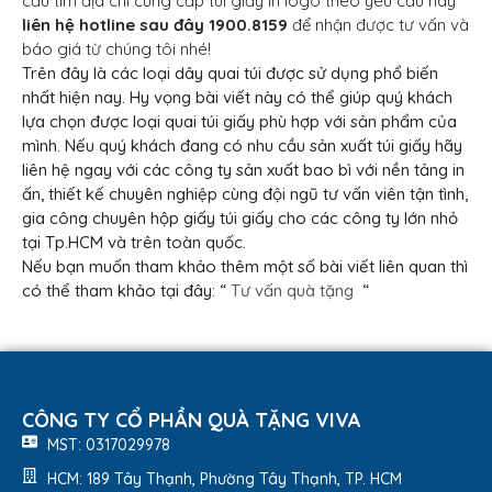
cầu tìm địa chỉ cung cấp túi giấy in logo theo yêu cầu hãy
liên hệ hotline sau đây 1900.8159
để nhận được tư vấn và
báo giá từ chúng tôi nhé!
Trên đây là các loại dây quai túi được sử dụng phổ biến
nhất hiện nay. Hy vọng bài viết này có thể giúp quý khách
lựa chọn được loại quai túi giấy phù hợp với sản phẩm của
mình. Nếu quý khách đang có nhu cầu sản xuất túi giấy hãy
liên hệ ngay với các công ty sản xuất bao bì với nền tảng in
ấn, thiết kế chuyên nghiệp cùng đội ngũ tư vấn viên tận tình,
gia công chuyên hộp giấy túi giấy cho các công ty lớn nhỏ
tại Tp.HCM và trên toàn quốc.
Nếu bạn muốn tham khảo thêm một số bài viết liên quan thì
có thể tham khảo tại đây: “
Tư vấn quà tặng
“
CÔNG TY CỔ PHẦN QUÀ TẶNG VIVA
MST: 0317029978
HCM: 189 Tây Thạnh, Phường Tây Thạnh, TP. HCM