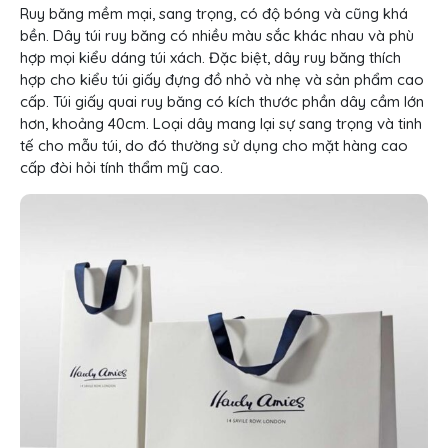
Ruy băng mềm mại, sang trọng, có độ bóng và cũng khá
bền. Dây túi ruy băng có nhiều màu sắc khác nhau và phù
hợp mọi kiểu dáng túi xách. Đặc biệt, dây ruy băng thích
hợp cho kiểu túi giấy đựng đồ nhỏ và nhẹ và sản phẩm cao
cấp. Túi giấy quai ruy băng có kích thước phần dây cầm lớn
hơn, khoảng 40cm. Loại dây mang lại sự sang trọng và tinh
tế cho mẫu túi, do đó thường sử dụng cho mặt hàng cao
cấp đòi hỏi tính thẩm mỹ cao.