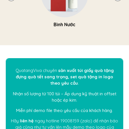
Bình Nước
QuatangViva
chuyên
sản xuất túi giấy quà tặng
đựng quà tết sang trọng, set quà tặng in logo
theo yêu cầu
.
Nhận số lượng từ 100 túi – Áp dụng kỹ thuật in offset
hoặc ép kim.
Miễn phí demo file theo yêu cầu của khách hàng.
Hãy
liên hệ
ngay hotline
19008159
(zalo) để nhận báo
giá cũng như tư vấn lên mẫu demo theo logo của