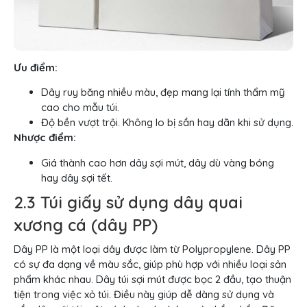
Ưu điểm:
Dây ruy băng nhiều màu, đẹp mang lại tính thẩm mỹ
cao cho mẫu túi.
Độ bền vượt trội. ​Không lo bị sần hay dãn khi sử dụng.
Nhược điểm:
Giá thành cao hơn dây sợi mút, dây dù vàng bóng
hay dây sợi tết.
2.3 Túi giấy sử dụng dây quai
xương cá (dây PP)
Dây PP là một loại dây được làm từ Polypropylene. Dây PP
có sự đa dạng về màu sắc, giúp phù hợp với nhiều loại sản
phẩm khác nhau. Dây túi sợi mút được bọc 2 đầu, tạo thuận
tiện trong việc xỏ túi. Điều này giúp dễ dàng sử dụng và