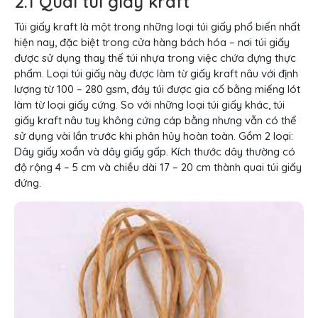
2.1 Quai túi giấy kraft
Túi giấy kraft là một trong những loại túi giấy phổ biến nhất
hiện nay, đặc biệt trong cửa hàng bách hóa – nơi túi giấy
được sử dụng thay thế túi nhựa trong việc chứa đựng thực
phẩm. Loại túi giấy này được làm từ giấy kraft nâu với định
lượng từ 100 – 280 gsm, đáy túi được gia cố bằng miếng lót
làm từ loại giấy cứng. So với những loại túi giấy khác, túi
giấy kraft nâu tuy không cứng cáp bằng nhưng vẫn có thể
sử dụng vài lần trước khi phân hủy hoàn toàn. Gồm 2 loại:
Dây giấy xoắn và dây giấy gấp. Kích thước dây thường có
độ rộng 4 – 5 cm và chiều dài 17 – 20 cm thành quai túi giấy
đứng.