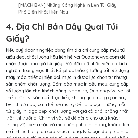
[MÁCH BẠN] Những Công Nghệ In Lên Túi Giấy
Phổ Biến Nhất Hiện Nay
4. Địa Chỉ Bán Dây Quai Túi
Giấy?
Nếu quý doanh nghiệp đang tìm địa chỉ cung cấp mẫu túi
giấy đẹp, chất lượng hãy liên hệ với Quatangviva.com để
nhận được báo giá túi giấy . Với đội ngũ nhân viên có kinh
nghiệm trong việc thiết kế, phác thảo ý tưởng tốt. Sử dụng
máy móc, thiết bị hiện đại, mực in được lựa chọn từ những
sản phẩm chất lượng. Đảm bảo mực in đều màu, cung cấp
số lượng lớn cho khách hàng.
Ngoài ra, Quatangviva với lợi
thế là đơn vị sản xuất trực tiếp, không qua trung gian hay
bên thứ 3 nào, cam kết sẽ mang đến cho bạn những mẫu
túi giấy in logo đẹp, chất lượng với giá cả phải chăng nhất
trên thị trường. C
hính vì vậy sẽ dễ dàng cho quý khách
trong việc xem mẫu và mua hàng nhanh chóng
, không làm
mất nhiều thời gian của khách hàng. Nếu bạn đang có nhu