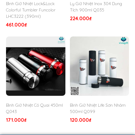
Bình Giữ Nhiệt Lock&Lock
Ly Giữ Nhiệt Inox 304 Dung
Colorful Tumbler Funcolor
Tích 900ml Q035
LHC3222 (390ml)
224.000
₫
461.000
₫
Bình Giữ Nhiệt Có Quai 450ml
Bình Giữ Nhiệt Life Sơn Nhám
Q043
500ml Q099
171.000
₫
120.000
₫