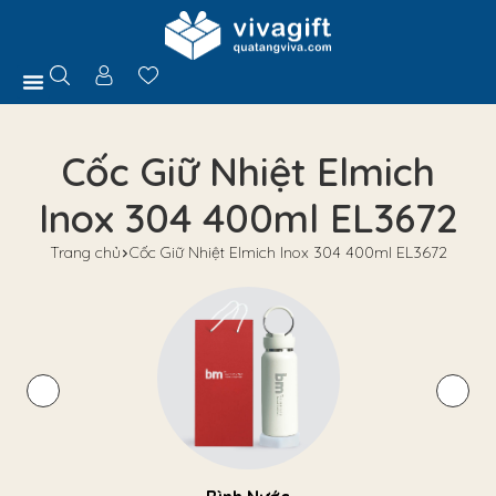
Trang Chủ
Giới Thiệu
Hồ Sơ Năng Lực
Sản Phẩm
Quà Tặng
Chính Sách
Tuyển Dụng
Liên Hệ
Tư Vấn
Cốc Giữ Nhiệt Elmich
Inox 304 400ml EL3672
Trang chủ
Cốc Giữ Nhiệt Elmich Inox 304 400ml EL3672