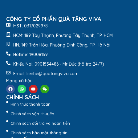
Thông tin sản phẩm:
Thương hiệu:
Bình Giữ Nhiệt Elmich
CÔNG TY CỔ PHẦN QUÀ TẶNG VIVA
Xuất xứ: Cộng Hòa Séc
Màu sắc: Xanh
MST: 0317029978
Khả năng giữ nhiệt: giữ nóng 6 – 8 tiếng, giữ lạnh lên
HCM: 189 Tây Thạnh, Phường Tây Thạnh, TP. HCM
đến 10 – 12 tiếng
HN: 149 Trần Hòa, Phường Định Công, TP. Hà Nội
Chất liệu: Inox 304 chống ăn mòn, an toàn cho sức
khỏe
Hotline: 19008159
Dung tích: 400ml
Khiếu Nại: 0901554486 - Mr Đức (hỗ trợ 24/7)
Sản phẩm gồm: 1 Cốc; 1 Ống hút inox; 1 Túi
Email: lienhe@quatangviva.com
Mạng xã hội
CHÍNH SÁCH
Hình thức thanh toán
Chính sách vận chuyển
Chính sách đổi trả và hoàn tiền
Chính sách bảo mật thông tin