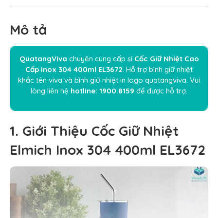
Mô tả
QuatangViva
chuyên cung cấp sỉ
Cốc Giữ Nhiệt Cao
Cấp
Inox 304 400ml EL3672
. Hỗ trợ
bình giữ nhiệt
khắc tên viva
và
bình giữ nhiệt in logo quatangviva
. Vui
lòng liên hệ
hotline:
1900.8159
để được hỗ trợ.
1. Giới Thiệu Cốc Giữ Nhiệt
Elmich Inox 304 400ml EL3672