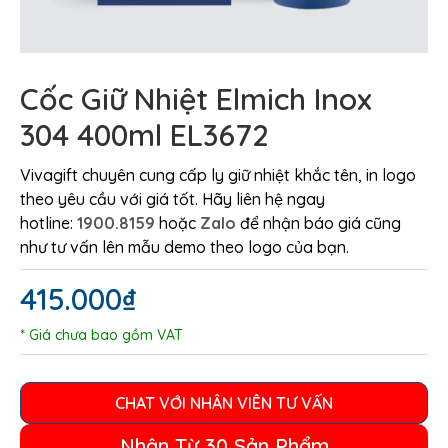
Cốc Giữ Nhiệt Elmich Inox
304 400ml EL3672
Vivagift chuyên cung cấp ly giữ nhiệt khắc tên, in logo
theo yêu cầu với giá tốt. Hãy liên hệ ngay
hotline:
1900.8159
hoặc
Zalo
để nhận báo giá cũng
như tư vấn lên mẫu demo theo logo của bạn.
415.000
₫
* Giá chưa bao gồm VAT
CHAT VỚI NHÂN VIÊN TƯ VẤN
Nhận Từ 30 Sản Phẩm