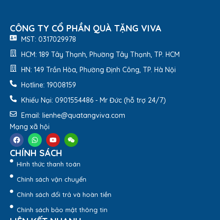
CÔNG TY CỔ PHẦN QUÀ TẶNG VIVA
MST: 0317029978
HCM: 189 Tây Thạnh, Phường Tây Thạnh, TP. HCM
HN: 149 Trần Hòa, Phường Định Công, TP. Hà Nội
Hotline: 19008159
Khiếu Nại: 0901554486 - Mr Đức (hỗ trợ 24/7)
Email: lienhe@quatangviva.com
Mạng xã hội
CHÍNH SÁCH
Hình thức thanh toán
Chính sách vận chuyển
Đồng Hồ Treo Tường Mỏ Neo DH-B108 – Quà tặng Viva
Chính sách đổi trả và hoàn tiền
Chính sách bảo mật thông tin