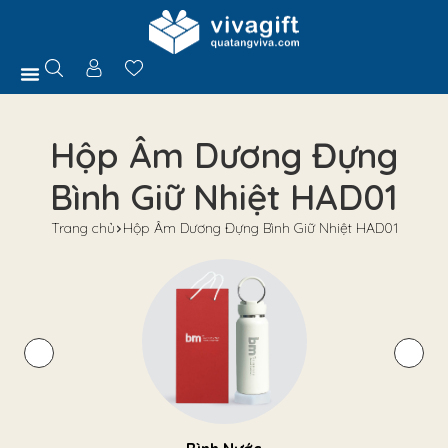
Trang Chủ
Giới Thiệu
Hồ Sơ Năng Lực
Sản Phẩm
Quà Tặng
Chính Sách
Tuyển Dụng
Liên Hệ
Tư Vấn
Hộp Âm Dương Đựng
Bình Giữ Nhiệt HAD01
Trang chủ
Hộp Âm Dương Đựng Bình Giữ Nhiệt HAD01