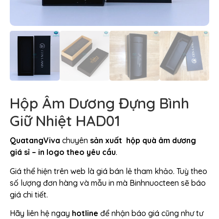
Hộp Âm Dương Đựng Bình
Giữ Nhiệt HAD01
QuatangViva
chuyên
sản xuất hộp quà âm dương
giá sỉ – in logo theo yêu cầu
.
Giá thể hiện trên web là giá bán lẻ tham khảo. Tuỳ theo
số lượng đơn hàng và mẫu in mà Binhnuocteen sẽ báo
giá chi tiết.
Hãy liên hệ ngay
hotline
để nhận báo giá cũng như tư