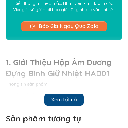
điền thông tin theo mẫu. Nhân viên kinh doanh của
Vivagift sẽ gửi mail báo giá cũng như tư vấn chi tiết.
Báo Giá Ngay Qua Zalo
1. Giới Thiệu Hộp Âm Dương
Đựng Bình Giữ Nhiệt HAD01
Thông tin sản phẩm:
Kích Thước: Theo yêu cầu
Xem tất cả
Chất liệu: Giấy mỹ thuật, Giấy Couche in offset.
Đặt Thương Hiệu: In logo theo yêu cầu
Màu sắc: Nhiều màu
Sản phẩm tương tự