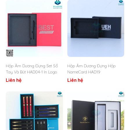
Hộp Âm Dương Đựng Set Sổ
Hộp Âm Dương Đựng Hộp
Tay Và Bút HAD04-1 In Logo
NameCard HAD19
Liên hệ
Liên hệ
Hộp quà âm dương
là một trong những hộp quà tặng cao
cấp đựng những món quà tặng hiện nay. Hộp được thiết kể