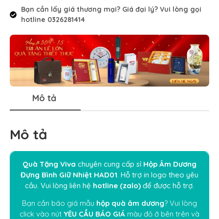
Bạn cần lấy giá thương mại? Giá đại lý? Vui lòng gọi
hotline 0326281414
Mô tả
Mô tả
Quà Tặng Viva
chuyên cung cấp sỉ
Hộp Âm Dương
Đựng Bình Giữ Nhiệt HAD01
. Hỗ trợ in logo theo yêu
cầu. Vui lòng liên hệ
hotline (zalo)
để được hỗ trợ.
Bạn cần báo giá mẫu
hộp quà âm dương
? Vui lòng
click vào nút
YÊU CẦU BÁO GIÁ
màu đỏ ở bên trên và