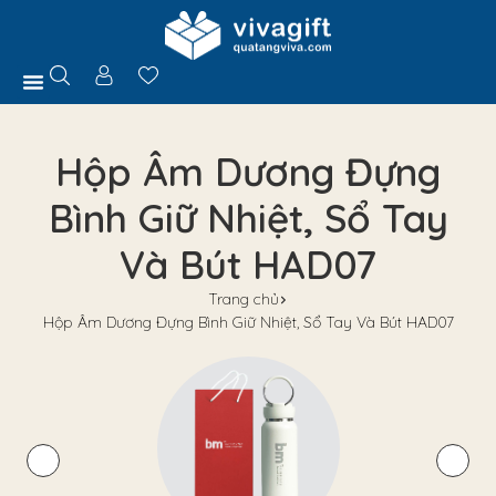
Trang Chủ
Giới Thiệu
Hồ Sơ Năng Lực
Sản Phẩm
Quà Tặng
Chính Sách
Tuyển Dụng
Liên Hệ
Tư Vấn
Hộp Âm Dương Đựng
Bình Giữ Nhiệt, Sổ Tay
Và Bút HAD07
Trang chủ
Hộp Âm Dương Đựng Bình Giữ Nhiệt, Sổ Tay Và Bút HAD07