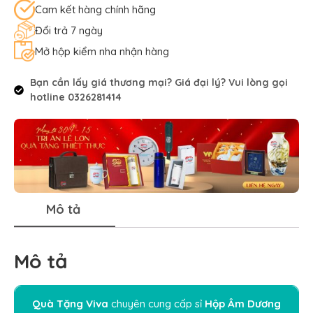
Cam kết hàng chính hãng
Đổi trả 7 ngày
Mở hộp kiểm nha nhận hàng
Bạn cần lấy giá thương mại? Giá đại lý? Vui lòng gọi
hotline 0326281414
Mô tả
Mô tả
Quà Tặng Viva
chuyên cung cấp sỉ
Hộp Âm Dương