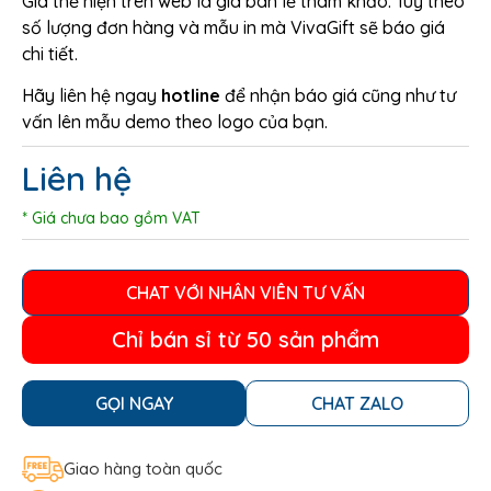
Giá thể hiện trên web là giá bán lẻ tham khảo. Tuỳ theo
số lượng đơn hàng và mẫu in mà VivaGift sẽ báo giá
chi tiết.
Hãy liên hệ ngay
hotline
để nhận báo giá cũng như tư
vấn lên mẫu demo theo logo của bạn.
Liên hệ
* Giá chưa bao gồm VAT
CHAT VỚI NHÂN VIÊN TƯ VẤN
Chỉ bán sỉ từ 50 sản phẩm
GỌI NGAY
CHAT ZALO
Giao hàng toàn quốc