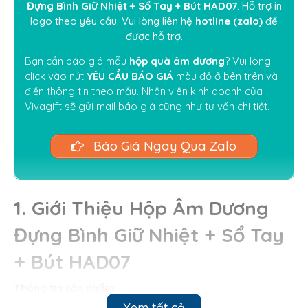
Đựng Bình Giữ Nhiệt + Sổ Tay + Bút HAD07
. Hỗ trợ in
logo theo yêu cầu. Vui lòng liên hệ
hotline (zalo)
để
được hỗ trợ.
Bạn cần báo giá mẫu
hộp quà âm dương
? Vui lòng
click vào nút
YÊU CẦU BÁO GIÁ
màu đỏ ở bên trên và
điền thông tin theo mẫu. Nhân viên kinh doanh của
Vivagift sẽ gửi mail báo giá cũng như tư vấn chi tiết.
Báo Giá Ngay Qua Zalo
1. Giới Thiệu Hộp Âm Dương
Đựng Bình Giữ Nhiệt + Sổ Tay
+ Bút HAD07
Thông tin sản phẩm:
Xem tất cả