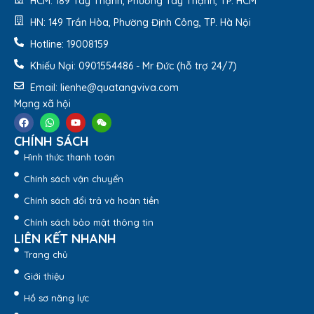
HCM: 189 Tây Thạnh, Phường Tây Thạnh, TP. HCM
HN: 149 Trần Hòa, Phường Định Công, TP. Hà Nội
Hotline: 19008159
Khiếu Nại: 0901554486 - Mr Đức (hỗ trợ 24/7)
Email: lienhe@quatangviva.com
Mạng xã hội
CHÍNH SÁCH
Hình thức thanh toán
Chính sách vận chuyển
Chính sách đổi trả và hoàn tiền
Hộp Âm Dương Đựng Bình Giữ Nhiệt, Sổ Tay Và Bút
HAD07 ĐH KHTN
Chính sách bảo mật thông tin
LIÊN KẾT NHANH
Đặt Mua Ngay
Trang chủ
Giới thiệu
2. Đặc Điểm Nổi Bật Của Hộp
Hồ sơ năng lực