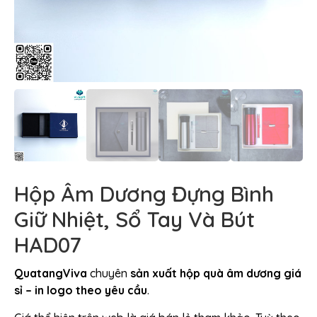
Hộp Âm Dương Đựng Bình
Giữ Nhiệt, Sổ Tay Và Bút
HAD07
QuatangViva
chuyên
sản xuất hộp quà âm dương giá
sỉ – in logo theo yêu cầu
.