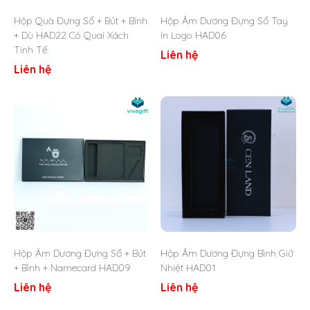
Hộp Quà Đựng Sổ + Bút + Bình
Hộp Âm Dương Đựng Sổ Tay
+ Dù HAD22 Có Quai Xách
In Logo HAD06
Tinh Tế
Liên hệ
Liên hệ
Hộp Âm Dương Đựng Sổ + Bút
Hộp Âm Dương Đựng Bình Giữ
+ Bình + Namecard HAD09
Nhiệt HAD01
Liên hệ
Liên hệ