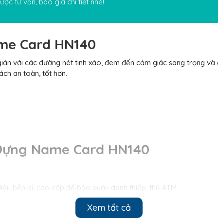
ợc tư vấn, báo giá chi tiết nhé!
ame Card HN140
giản với các đường nét tinh xảo, đem đến cảm giác sang trọng và
ch an toàn, tốt hơn.
 Đựng Name Card HN140
ệu bền bỉ, cao cấp để bảo quản danh thiếp, thẻ ATM,… .
ên Nghiệp
Xem tất cả