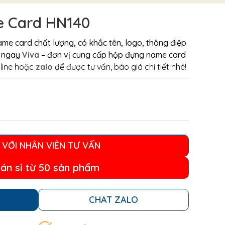
 Card HN140
me card chất lượng, có khắc tên, logo, thông điệp
o ngay
Viva
– đơn vị cung cấp hộp đựng name card
tline hoặc
zalo
để được tư vấn, báo giá chi tiết nhé!
 VỚI NHÂN VIÊN TƯ VẤN
bán sỉ từ 50 sản phẩm
CHAT ZALO