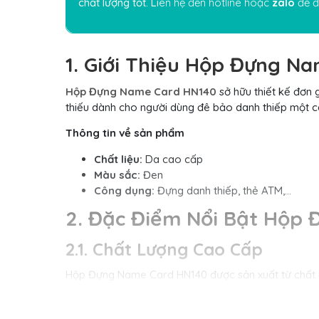
chất lượng tốt. Li
ên hệ đến hotline hoặc
zalo
để đư
1. Giới Thiệu Hộp Đựng N
Hộp Đựng Name Card HN140
sở hữu thiết kế đơn 
thiếu dành cho người dùng đê bảo danh thiếp một cá
Thông tin về sản phẩm
Chất liệu:
Da cao cấp
Màu sắc:
Đen
Công dụng:
Đựng danh thiếp, thẻ ATM,…
2. Đặc Điểm Nổi Bật Hộp
2.1. Chất Lượng Cao Cấp
Hộp Đựng Name Card HN140 được sản xuất từ chất li
2.2. Khắc Tên, Chữ, Logo Chuy