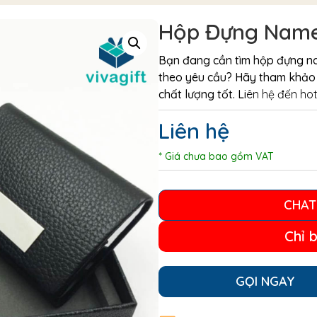
Hộp Đựng Name
Bạn đang cần tìm hộp đựng na
theo yêu cầu? Hãy tham khả
chất lượng tốt. Li
ên hệ đến ho
Liên hệ
* Giá chưa bao gồm VAT
CHAT
Chỉ 
GỌI NGAY