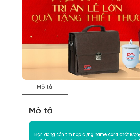
Mô tả
Mô tả
Bạn đang cần tìm hộp đựng name card chất lượng