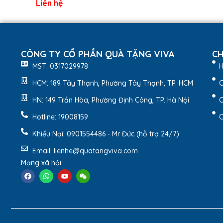
Liên hệ
CÔNG TY CỔ PHẦN QUÀ TẶNG VIVA
CH
MST: 0317029978
H
HCM: 189 Tây Thạnh, Phường Tây Thạnh, TP. HCM
C
HN: 149 Trần Hòa, Phường Định Công, TP. Hà Nội
C
Hotline: 19008159
C
Khiếu Nại: 0901554486 - Mr Đức (hỗ trợ 24/7)
Email: lienhe@quatangviva.com
Mạng xã hội