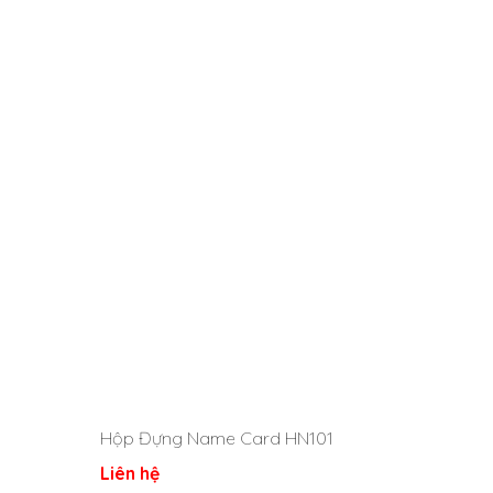
 để món quà tặng khách hàng, doanh nghiệp ý nghĩa,
ắc tên, chữ, logo chuyên nghiệp, vui lòng liên hệ
5
Hộp Đựng Name Card HN101
Liên hệ