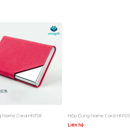
 name card HN140 có khắc tên, khắc chữ, logo, thông tin công ty
 Đựng Name Card HN140
01 mà Quatangviva đã thực hiện. Quatangviva hiện đang hỗ trợ kh
g Name Card HN158
Hộp Đựng Name Card HN10
Liên hệ