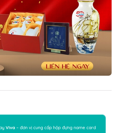
gay
Viva
– đơn vị cung cấp hộp đựng name card