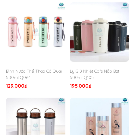
Bình Nước Thể Thao Có Quai
Ly Giữ Nhiệt Cafe Nắp Bật
500ml Q064
500ml Q105
129.000
₫
195.000
₫
VivaGift hỗ trợ khắc tên, logo lên ly giữ nhiệt
làm quà tặng doanh nghiệp. Hãy liên hệ ngay
hotline
0326281414
để báo giá và tư vấn miễn
phí nhé!