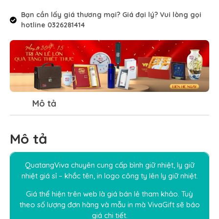
Bạn cần lấy giá thương mại? Giá đại lý? Vui lòng gọi
hotline 0326281414
Mô tả
Mô tả
QuatangViva chuyên cung cấp bình giữ nhiệt, ly giữ
nhiệt giá sỉ – khắc tên, in logo công ty lên ly giữ nhiệt.
Giá thể hiện trên web là giá bán lẻ tham khảo. Tuỳ
theo số lượng đơn hàng và mẫu in mà
VivaGift
sẽ báo
giá chi tiết.