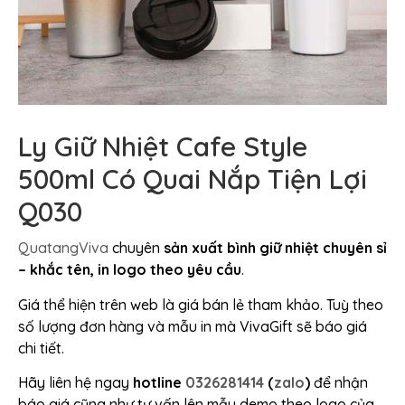
Ly Giữ Nhiệt Cafe Style
500ml Có Quai Nắp Tiện Lợi
Q030
QuatangViva
chuyên
sản xuất bình giữ nhiệt chuyên sỉ
– khắc tên, in logo theo yêu cầu
.
Giá thể hiện trên web là giá bán lẻ tham khảo. Tuỳ theo
số lượng đơn hàng và mẫu in mà VivaGift sẽ báo giá
chi tiết.
Hãy liên hệ ngay
hotline
0326281414
(
zalo
)
để nhận
báo giá cũng như tư vấn lên mẫu demo theo logo của