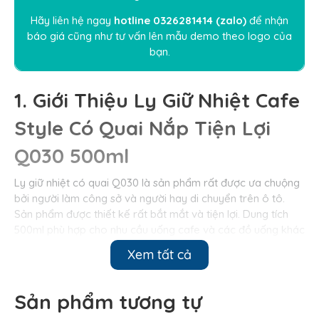
Hãy liên hệ ngay
hotline
0326281414
(
zalo
)
để nhận
báo giá cũng như tư vấn lên mẫu demo theo logo của
bạn.
1. Giới Thiệu L
y Giữ Nhiệt Cafe
Style Có Quai Nắp Tiện Lợi
Q030 500ml
Ly giữ nhiệt có quai Q030 là sản phẩm rất được ưa chuộng
bởi người làm công sở và người hay di chuyển trên ô tô.
Sản phẩm được thiết kế rất bắt mắt và tiện lợi. Dung tích
500ml phù hợp cho nhu cầu uống cafe và các đồ uống khác
hàng ngày. Cung với khả năng giữ nhiệt cực tốt.
Xem tất cả
Sản phẩm tương tự