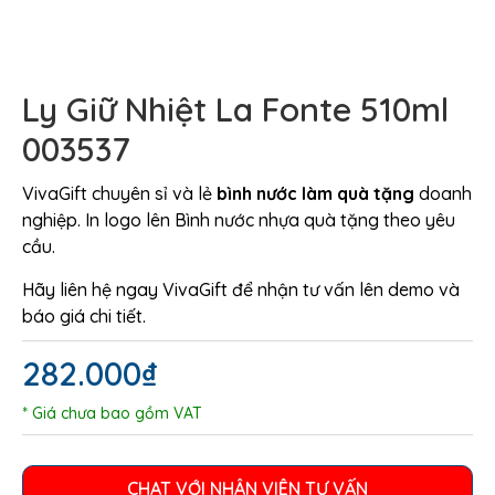
Ly Giữ Nhiệt La Fonte 510ml
003537
VivaGift chuyên sỉ và lẻ
bình nước làm
quà tặng
doanh
nghiệp. In logo lên Bình nước nhựa quà tặng theo yêu
cầu.
Hãy liên hệ ngay VivaGift để nhận tư vấn lên demo và
báo giá chi tiết.
282.000
₫
* Giá chưa bao gồm VAT
CHAT VỚI NHÂN VIÊN TƯ VẤN