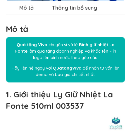
Mô tả
Thông tin bổ sung
Mô tả
Quà tặng Viva
chuyên sỉ và lẻ
Bình giữ nhiệt La
Fonte
làm quà tặng doanh nghiệp và khắc tên – in
logo lên bình nước theo yêu cầu.
Hãy liên hệ ngay
với
QuatangViva
để nhận tư vấn lên
demo và báo giá chi tiết nhất.
1. Giới thiệu Ly Giữ Nhiệt La
Fonte 510ml 003537