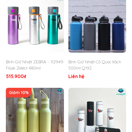
Khối lượng: 510ml
Kích thước: 9cm x 17.5 cm
Màu sắc: Đem, Kem
Thương hiệu: La Fonte – Tây Ban Nha
Sản xuất tại: Trung Quốc
MSP: 003537
Đóng hộp: Mỗi bình có hộp riêng. Có thể yêu cầu hộp
quà tặng.
Bình Giữ Nhiệt ZEBRA – 112949
Bình Giữ Nhiệt Có Quai Xách
Flask Zelect 480ml
500ml Q192
515.900
₫
Liên hệ
Giảm 10%