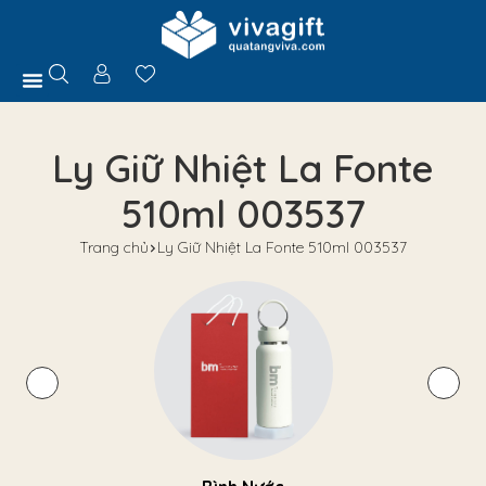
Trang Chủ
Giới Thiệu
Hồ Sơ Năng Lực
Sản Phẩm
Quà Tặng
Chính Sách
Tuyển Dụng
Liên Hệ
Tư Vấn
Ly Giữ Nhiệt La Fonte
510ml 003537
Trang chủ
Ly Giữ Nhiệt La Fonte 510ml 003537