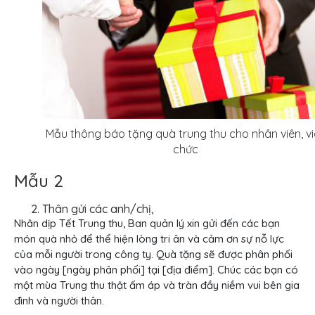
Mẫu thông báo tặng quà trung thu cho nhân viên, v
chức
Mẫu 2
Thân gửi các anh/chị,
Nhân dịp Tết Trung thu, Ban quản lý xin gửi đến các bạn
món quà nhỏ để thể hiện lòng tri ân và cảm ơn sự nỗ lực
của mỗi người trong công ty. Quà tặng sẽ được phân phối
vào ngày [ngày phân phối] tại [địa điểm]. Chúc các bạn có
một mùa Trung thu thật ấm áp và tràn đầy niềm vui bên gia
đình và người thân.