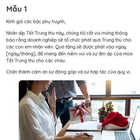
Mẫu 1
Kính gửi các bậc phụ huynh,
Nhân dịp Tết Trung thu này, chúng tôi rất vui mừng thông
báo rằng doanh nghiệp sẽ tổ chức phát quà Trung thu cho
các con em nhân viên. Quà tặng sẽ được phát vào ngày
[ngày/tháng], để mang đến niềm vui và sự ấm áp của mùa
Tết Trung thu cho các cháu.
Chân thành cảm ơn sự đóng góp và sự hợp tác của quý vị.