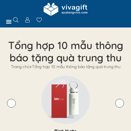
Trang Chủ
Giới Thiệu
Hồ Sơ Năng Lực
Sản Phẩm
Quà Tặng
Chính Sách
Tuyển Dụng
Liên Hệ
Tư Vấn
Tổng hợp 10 mẫu thông
báo tặng quà trung thu
Trang chủ
Tổng hợp 10 mẫu thông báo tặng quà trung thu