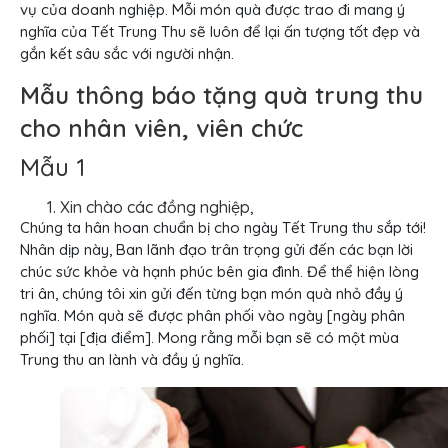
vụ của doanh nghiệp. Mỗi món quà được trao đi mang ý
nghĩa của Tết Trung Thu sẽ luôn để lại ấn tượng tốt đẹp và
gắn kết sâu sắc với người nhận.
Mẫu thông báo tặng quà trung thu
cho nhân viên, viên chức
Mẫu 1
Xin chào các đồng nghiệp,
Chúng ta hân hoan chuẩn bị cho ngày Tết Trung thu sắp tới!
Nhân dịp này, Ban lãnh đạo trân trọng gửi đến các bạn lời
chúc sức khỏe và hạnh phúc bên gia đình. Để thể hiện lòng
tri ân, chúng tôi xin gửi đến từng bạn món quà nhỏ đầy ý
nghĩa. Món quà sẽ được phân phối vào ngày [ngày phân
phối] tại [địa điểm]. Mong rằng mỗi bạn sẽ có một mùa
Trung thu an lành và đầy ý nghĩa.