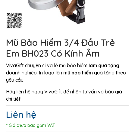
Mũ Bảo Hiểm 3/4 Đầu Trẻ
Em BH023 Có Kính Âm
VivaGift chuyên sỉ và lẻ mũ bảo hiểm
làm quà tặng
doanh nghiệp. In logo lên
mũ bảo hiểm
quà tặng theo
yêu cầu.
Hãy liên hệ ngay VivaGift để nhận tư vấn và báo giá
chi tiết!
Liên hệ
* Giá chưa bao gồm VAT