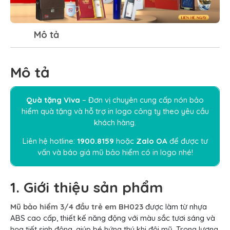
Mô tả
Mô tả
Quà tặng Viva
– Đơn vị chuyên cung cấp nón bảo
hiểm quà tặng và hỗ trợ in logo công ty theo yêu cầu
khách hàng.
Liên hệ hotline:
1900.8159
hoặc
Zalo OA
để được tư
vấn và báo giá mũ bảo hiểm có in logo nhé!
1. Giới thiệu sản phẩm
Mũ bảo hiểm 3/4 đầu trẻ em BH023
được làm từ nhựa
ABS cao cấp, thiết kế năng động với màu sắc tươi sáng và
họa tiết sinh động, giúp bé hứng thú khi đội mũ. Trọng lượng