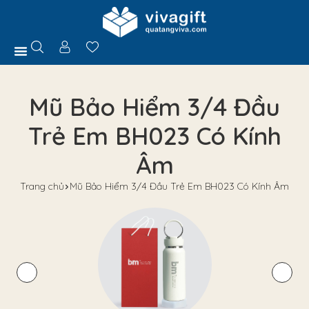
Trang Chủ
Giới Thiệu
Hồ Sơ Năng Lực
Sản Phẩm
Quà Tặng
Chính Sách
Tuyển Dụng
Liên Hệ
Tư Vấn
Mũ Bảo Hiểm 3/4 Đầu
Trẻ Em BH023 Có Kính
Âm
Trang chủ
Mũ Bảo Hiểm 3/4 Đầu Trẻ Em BH023 Có Kính Âm