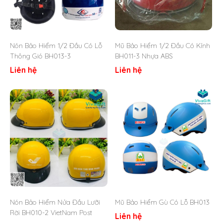
Thông số kỹ thuật:
Chất liệu vỏ: Nhựa ABS chuyên dụng.
Nón Bảo Hiểm 1/2 Đầu Có Lỗ
Mũ Bảo Hiểm 1/2 Đầu Có Kính
Chất liệu lõi: Xốp EPS cao tần – Khóa an toàn.
Thông Gió BH013-3
BH011-3 Nhựa ABS
Loại sơn: Sơn bóng hoặc nhám.
Liên hệ
Liên hệ
Tem kiểm định CR – Tem bảo hiểm.
Hỗ trợ in logo 1 màu 2 vị trí.
Kiểu dáng : Dạng mũ bảo hiểm nữa đầu có kính âm.
Chất liệu dây: Dây dù chất lượng tốt.
Xuất xứ: Việt Nam.
Báo Giá Ngay Qua Zalo
2. Đặc điểm nổi bật sản phẩm
Loại mũ bảo hiểm này có một số ưu điểm nổi bật như sau:
Phù hợp cho trẻ từ 6 – 14 tuổi với nhiều màu sắc cho
Nón Bảo Hiểm Nửa Đầu Lưỡi
Mũ Bảo Hiểm Gù Có Lỗ BH013
bé lựa chọn.
Rời BH010-2 VietNam Post
Liên hệ
Vỏ mũ nhựa ABS nguyên sinh cứng cáp, chống va