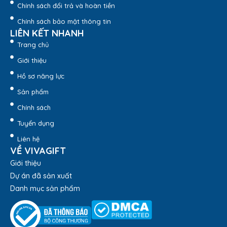
Chính sách đổi trả và hoàn tiền
Mời bạn tham khảo các hình ảnh thực tế nón bảo hiểm có
in logo công ty do Vivagift sản xuất sau đây nhé.
Chính sách bảo mật thông tin
LIÊN KẾT NHANH
Trang chủ
Giới thiệu
Hồ sơ năng lực
Sản phẩm
Chính sách
Tuyển dụng
Liên hệ
VỀ VIVAGIFT
Giới thiệu
Dự án đã sản xuất
Danh mục sản phẩm
Liên hệ:
1900.8159
hoặc
Zalo OA
để được tư vấn mũ
bảo hiểm quảng cáo in logo nhé!