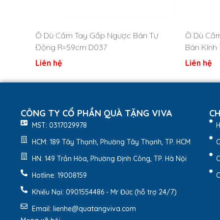
Ô Dù Cầm Tay Gấp Ngược Bán Tự
Ô Dù Cầm
Động R=59cm D037
Bán Kính
Liên hệ
Liên hệ
CÔNG TY CỔ PHẦN QUÀ TẶNG VIVA
CH
MST: 0317029978
H
HCM: 189 Tây Thạnh, Phường Tây Thạnh, TP. HCM
C
HN: 149 Trần Hòa, Phường Định Công, TP. Hà Nội
C
Hotline: 19008159
C
2. Đặc điểm nổi bật sản 
Khiếu Nại: 0901554486 - Mr Đức (hỗ trợ 24/7)
Mẫu
ô dù cán nhựa D053
là sự lựa chọn lý tưởng 
Email: lienhe@quatangviva.com
nổi bật như: