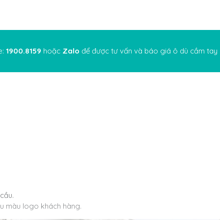
e:
1900.8159
hoặc
Zalo
để được tư vấn và báo giá ô dù cầm tay 
 cầu.
ầu màu logo khách hàng.