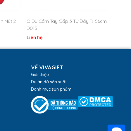
n Mút 2
Ô Dù Cầm Tay Gấp 3 Tự Đẩy R=56cm
D013
Liên hệ
VỀ VIVAGIFT
Giới thiệu
Dự án đã sản xuất
Danh mục sản phẩm
cá nhân hóa với logo thương hiệu bởi các ưu điểm