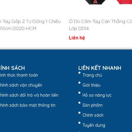
 Tay Gấp 2 Tự Động 1 Chiều
Ô Dù Cầm Tay Cán Thẳng Cá
 70cm D020-HCM
Lớp D014
Liên hệ
ÍNH SÁCH
LIÊN KẾT NHANH
ình thức thanh toán
Trang chủ
hính sách vận chuyển
Giới thiệu
hính sách đổi trả và hoàn tiền
Hồ sơ năng lực
hính sách bảo mật thông tin
Sản phẩm
phẩm
Chính sách
dành cho những ai cần một chiếc ô bền đẹp, dễ sử dụng và có thể 
Tuyển dụng