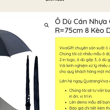
Ô Dù Cán Nhựa 
R=75cm 8 Kèo 
VivaGift chuyên sản xuất
ô 
Chúng tôi có nhiều mẫu ô d
2 in logo, ô dù gấp 3, ô dù
Với kinh nghiệm xử lý nhiều
cho quý khách hàng một mó
Liên hệ ngay QuatangViva
Chúng tôi sẽ tư vấn b
in ấn, vị trí in.
Lên demo mẫu để bạn 
Báo giá chi tiết kèm t