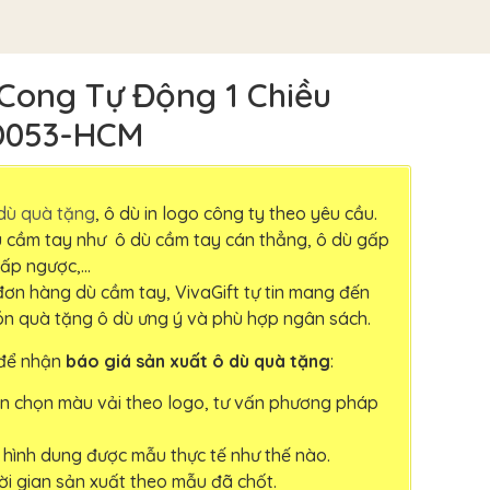
Cong Tự Động 1 Chiều
D053-HCM
dù quà tặng
, ô dù in logo công ty theo yêu cầu.
ù cầm tay như ô dù cầm tay cán thẳng, ô dù gấp
 gấp ngược,…
 đơn hàng dù cầm tay, VivaGift tự tin mang đến
n quà tặng ô dù ưng ý và phù hợp ngân sách.
 để nhận
báo giá sản xuất ô dù quà tặng
:
ạn chọn màu vải theo logo, tư vấn phương pháp
hình dung được mẫu thực tế như thế nào.
hời gian sản xuất theo mẫu đã chốt.