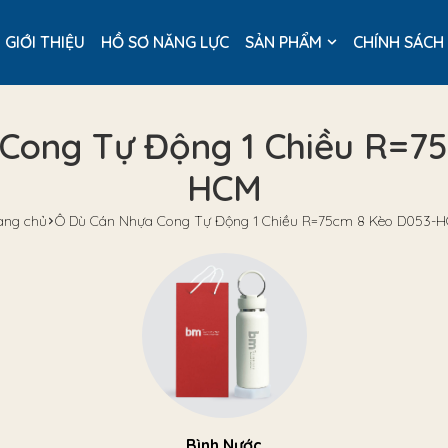
GIỚI THIỆU
HỒ SƠ NĂNG LỰC
SẢN PHẨM
CHÍNH SÁCH
Cong Tự Động 1 Chiều R=7
HCM
ang chủ
Ô Dù Cán Nhựa Cong Tự Động 1 Chiều R=75cm 8 Kèo D053-
Bình Nước