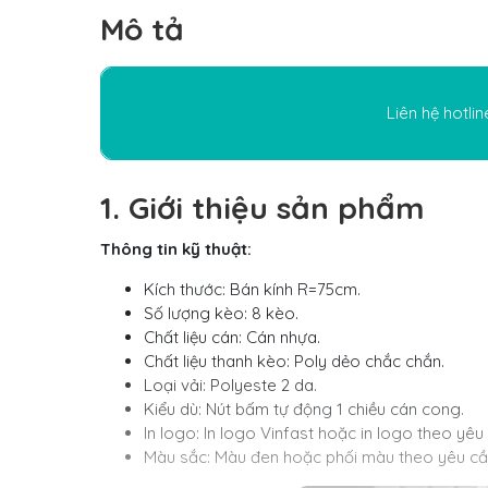
Mô tả
Liên hệ hotlin
1. Giới thiệu sản phẩm
Thông tin kỹ thuật:
Kích thước: Bán kính R=75cm.
Số lượng kèo: 8 kèo.
Chất liệu cán: Cán nhựa.
Chất liệu thanh kèo: Poly dẻo chắc chắn.
Loại vải: Polyeste 2 da.
Kiểu dù: Nút bấm tự động 1 chiều cán cong.
In logo: In logo Vinfast hoặc in logo theo yêu
Màu sắc: Màu đen hoặc phối màu theo yêu c