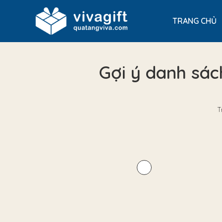
TRANG CHỦ
Gợi ý danh sác
T