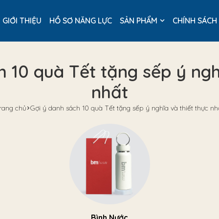
GIỚI THIỆU
HỒ SƠ NĂNG LỰC
SẢN PHẨM
CHÍNH SÁCH
h 10 quà Tết tặng sếp ý nghĩ
nhất
rang chủ
Gợi ý danh sách 10 quà Tết tặng sếp ý nghĩa và thiết thực nh
Bình Nước