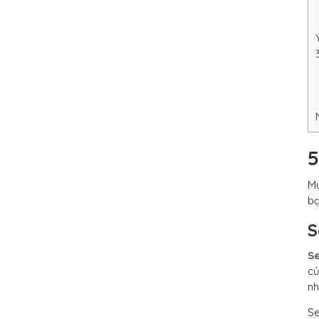
5
Mu
bạ
S
Se
củ
nh
Se