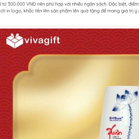
ỉ từ 300.000 VNĐ nên phù hợp với nhiều ngân sách. Đặc biệt, điể
ch in logo, khắc tên lên sản phẩm lên quà tặng để mang giá trị ý