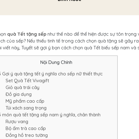
họn
quà Tết tặng sếp
như thế nào để thể hiện được sự tôn trọng v
ch của sếp? Nếu thiếu tinh tế trong cách chọn quà tặng sẽ gây r
i viết này, Tuyết sẽ gợi ý bạn cách chọn quà Tết biếu sếp nam và sế
Nội Dung Chính
5 Gợi ý quà tặng tết ý nghĩa cho sếp nữ thiết thực
Set Quà Tết Vivagift
Giỏ quà trái cây
Đồ gia dụng
Mỹ phẩm cao cấp
Túi xách sang trọng
5 món quà tết tặng sếp nam ý nghĩa, chân thành
Rượu vang
Bộ ấm trà cao cấp
Đồng hồ treo tường