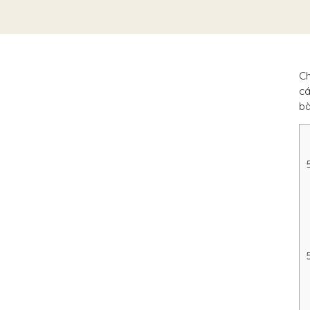
C
cá
bà