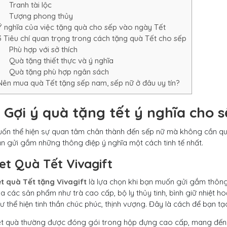
Tranh tài lộc
Tượng phong thủy
Ý nghĩa của việc tặng quà cho sếp vào ngày Tết
3 Tiêu chí quan trọng trong cách tặng quà Tết cho sếp
Phù hợp với sở thích
Quà tặng thiết thực và ý nghĩa
Quà tặng phù hợp ngân sách
Nên mua quà Tết tặng sếp nam, sếp nữ ở đâu uy tín?
 Gợi ý quà tặng tết ý nghĩa cho s
ốn thể hiện sự quan tâm chân thành đến sếp nữ mà không cần qu
n gửi gắm những thông điệp ý nghĩa một cách tinh tế nhất.
et Quà Tết Vivagift
t quà Tết tặng Vivagift
là lựa chọn khi bạn muốn gửi gắm thông đ
a các sản phẩm như trà cao cấp, bộ ly thủy tinh, bình giữ nhiệt h
ư thể hiện tinh thần chúc phúc, thịnh vượng. Đây là cách để bạn t
t quà thường được đóng gói trong hộp đựng cao cấp, mang đến 