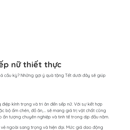
ếp nữ thiết thực
á cầu kỳ? Những gợi ý quà tặng Tết dưới đây sẽ giúp
iệp kính trọng và tri ân đến sếp nữ. Với sự kết hợp
oặc bộ ấm chén, đồ ăn,… sẽ mang giá trị vật chất cũng
ạo ấn tượng chuyên nghiệp và tinh tế trong dịp đầu năm.
vẻ ngoài sang trọng và hiện đại. Mức giá dao động