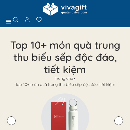
Trang Chủ
Giới Thiệu
Hồ Sơ Năng Lực
Sản Phẩm
Quà Tặng
Chính Sách
Tuyển Dụng
Liên Hệ
Tư Vấn
Top 10+ món quà trung
thu biếu sếp độc đáo,
tiết kiệm
Trang chủ
Top 10+ món quà trung thu biếu sếp độc đáo, tiết kiệm