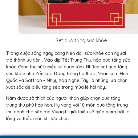
Set quà tặng sức khỏe
Trong cuộc sống ngày càng hiện đại, sức khỏe con người
trở thành ưu tiên . Vào dịp Tết Trung Thu, hộp quà tặng sức
khỏe đang thu hút nhiều sự quan tâm. Những set quà tặng
sức khỏe như Yến sào Đông trùng hạ thảo, Nhân sâm Hàn
Quốc và Saffron – Nhụy hoa Nghệ Tây, là những lựa chọn
xuất sắc để biếu tặng sếp trong mùa lễ hội này.
Nắm được sở thích của người nhận giúp chọn quà tặng
trung thu phù hợp hơn. Hy vọng với 10 món quà tặng trung
thu dành cho sếp mà Vivagitf giới thiệu sẽ giúp giảm bớt lo
lắng và thắc mắc khi lựa chọn.