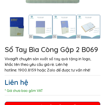
Sổ Tay Bìa Còng Gập 2 B069
Vivagift chuyên
sản xuất sổ tay quà tặng
in logo,
khắc tên theo yêu cầu giá rẻ. Liên hệ
hotline:
1900.8159
hoặc
Zalo
để được tư vấn nhé!
Liên hệ
* Giá chưa bao gồm VAT