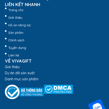
LIÊN KẾT NHANH
Trang chủ
Giới thiệu
Hồ sơ năng lực
Sổ tay bìa còng gập 2 B069 – Quatangviva.com
Sản phẩm
Chính sách
Tuyển dụng
Liên hệ
VỀ VIVAGIFT
Giới thiệu
Dự án đã sản xuất
Danh mục sản phẩm