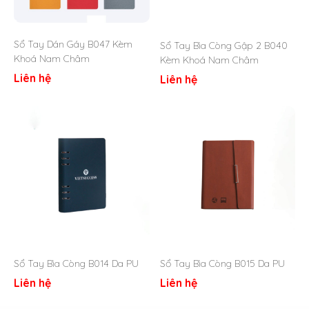
Sổ Tay Dán Gáy B047 Kèm
Sổ Tay Bìa Còng Gập 2 B040
Khoá Nam Châm
Kèm Khoá Nam Châm
Liên hệ
Liên hệ
Sổ tay bìa còng B069 – Quatangviva.com
2. Đặc điểm nổi bật sản phẩm
Mẫu sổ tay bìa còng B069 của Vivagift được nhiều khách
hàng lựa chọn sử dụng hoặc làm quà tặng bởi các ưu điểm
nổi bật như:
Chất liệu cao cấp:
Bìa sổ làm từ da PU kết hợp vải
giả denim, tạo cảm giác sang trọng và bền bỉ.
Thiết kế tinh tế:
Phần bìa cứng với khóa cài chắc
chắn, in logo dập nổi giúp tăng tính nhận diện thương
Sổ Tay Bìa Còng B014 Da PU
Sổ Tay Bìa Còng B015 Da PU
hiệu.
Liên hệ
Liên hệ
Ruột sổ tiện dụng:
Giấy dày dặn, viết không lem
mực, phù hợp cho ghi chép hàng ngày hoặc ghi chú