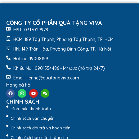
trong công việc.
Tích hợp nhiều ngăn đựng:
Có các khe đựng thẻ,
namecard và bút tiện lợi.
CÔNG TY CỔ PHẦN QUÀ TẶNG VIVA
Dễ dàng thay thế ruột sổ:
Cơ chế lò xo giúp thay
MST: 0317029978
giấy nhanh chóng, sử dụng lâu dài.
HCM: 189 Tây Thạnh, Phường Tây Thạnh, TP. HCM
HN: 149 Trần Hòa, Phường Định Công, TP. Hà Nội
Hotline: 19008159
Khiếu Nại: 0901554486 - Mr Đức (hỗ trợ 24/7)
Email: lienhe@quatangviva.com
Mạng xã hội
CHÍNH SÁCH
Hình thức thanh toán
Chính sách vận chuyển
Chính sách đổi trả và hoàn tiền
Chính sách bảo mật thông tin