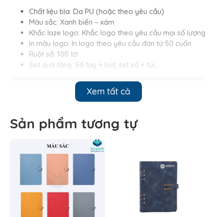
Chất liệu bìa: Da PU (hoặc theo yêu cầu)
Màu sắc: Xanh biển – xám
Khắc laze logo: Khắc logo theo yêu cầu mọi số lượng
In màu logo: In logo theo yêu cầu đơn từ 50 cuốn
Ruột sổ: 100 tờ
Set quà tặng: Sổ tay + bút, set sổ + túi,…
Xem tất cả
Sản phẩm tương tự