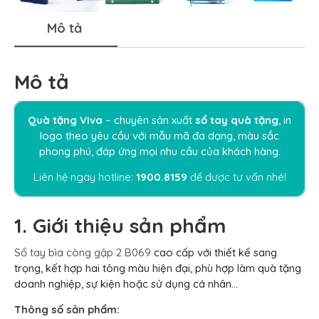
Mô tả
Mô tả
Quà tặng Viva
– chuyên sản xuất
sổ tay quà tặng
, in
logo theo yêu cầu với mẫu mã đa dạng, màu sắc
phong phú, đáp ứng mọi nhu cầu của khách hàng.
Liên hệ ngay hotline:
1900.8159
để được tư vấn nhé!
1. Giới thiệu sản phẩm
Sổ tay bìa còng gập 2 B069
cao cấp với thiết kế sang
trọng, kết hợp hai tông màu hiện đại, phù hợp làm quà tặng
doanh nghiệp, sự kiện hoặc sử dụng cá nhân…
Thông số sản phẩm: