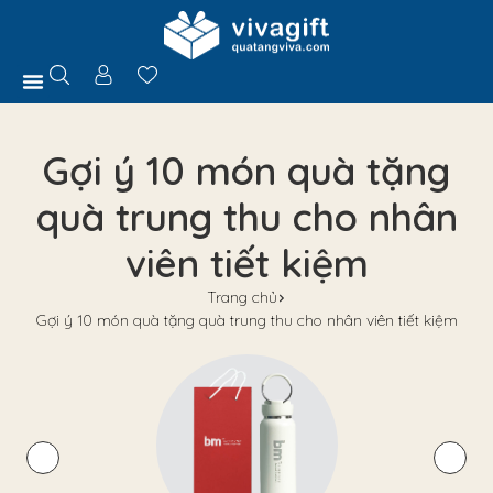
Trang Chủ
Giới Thiệu
Hồ Sơ Năng Lực
Sản Phẩm
Quà Tặng
Chính Sách
Tuyển Dụng
Liên Hệ
Tư Vấn
Gợi ý 10 món quà tặng
quà trung thu cho nhân
viên tiết kiệm
Trang chủ
Gợi ý 10 món quà tặng quà trung thu cho nhân viên tiết kiệm