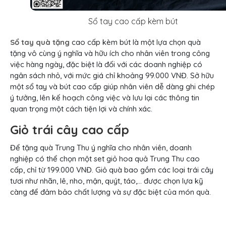
Sổ tay cao cấp kèm bút
Sổ tay quà tặng
cao cấp kèm bút là một lựa chọn quà
tặng vô cùng ý nghĩa và hữu ích cho nhân viên trong công
việc hàng ngày, đặc biệt là đối với các doanh nghiệp có
ngân sách nhỏ, với mức giá chỉ khoảng 99.000 VNĐ. Sở hữu
một sổ tay và bút cao cấp giúp nhân viên dễ dàng ghi chép
ý tưởng, lên kế hoạch công việc và lưu lại các thông tin
quan trọng một cách tiện lợi và chính xác.
Giỏ trái cây cao cấp
Để tặng quà Trung Thu ý nghĩa cho nhân viên, doanh
nghiệp có thể chọn một set giỏ hoa quả Trung Thu cao
cấp, chỉ từ 199.000 VNĐ. Giỏ quà bao gồm các loại trái cây
tươi như nhãn, lê, nho, mận, quýt, táo,… được chọn lựa kỹ
càng để đảm bảo chất lượng và sự đặc biệt của món quà.