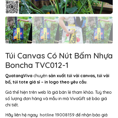
Túi Canvas Có Nút Bấm Nhựa
Boncha TVC012-1
QuatangViva
chuyên
sản xuất túi vải canvas, túi vải
bố, túi tote giá sỉ – in logo theo yêu cầu
.
Giá thể hiện trên web là giá bán lẻ tham khảo. Tuỳ theo
số lượng đơn hàng và mẫu in mà VivaGift sẽ báo giá
chi tiết.
Hãy liên hệ ngay
hotline 19008159
để nhận báo giá