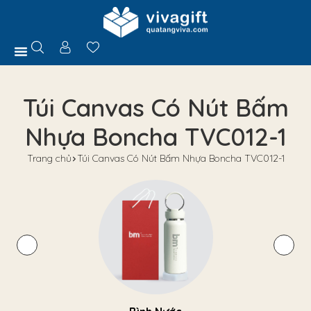
Trang Chủ
Giới Thiệu
Hồ Sơ Năng Lực
Sản Phẩm
Quà Tặng
Chính Sách
Tuyển Dụng
Liên Hệ
Tư Vấn
Túi Canvas Có Nút Bấm
Nhựa Boncha TVC012-1
Trang chủ
Túi Canvas Có Nút Bấm Nhựa Boncha TVC012-1