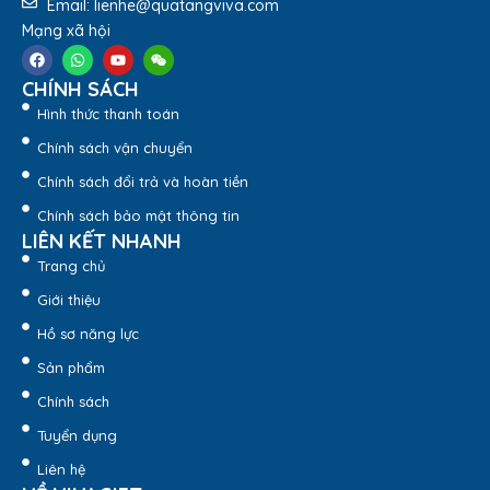
3. Hình Ảnh Thực Tế Sản
Email: lienhe@quatangviva.com
Mạng xã hội
Phẩm
CHÍNH SÁCH
Bạn đang quan tâm đến
in túi vải canvas
? Xem ngay
Hình thức thanh toán
những hình ảnh thực tế tại
Quatangviva.com
và liên hệ để
được hỗ trợ báo giá!
Chính sách vận chuyển
Chính sách đổi trả và hoàn tiền
Chính sách bảo mật thông tin
LIÊN KẾT NHANH
Trang chủ
Giới thiệu
Hồ sơ năng lực
Sản phẩm
Chính sách
Tuyển dụng
Liên hệ