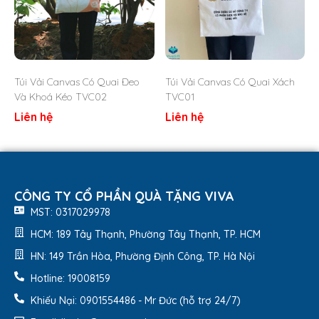
Túi Vải Canvas Có Quai Đeo
Túi Vải Canvas Có Quai Xách
Và Khoá Kéo TVC02
TVC01
Liên hệ
Liên hệ
CÔNG TY CỔ PHẦN QUÀ TẶNG VIVA
MST: 0317029978
HCM: 189 Tây Thạnh, Phường Tây Thạnh, TP. HCM
HN: 149 Trần Hòa, Phường Định Công, TP. Hà Nội
Hotline: 19008159
Khiếu Nại: 0901554486 - Mr Đức (hỗ trợ 24/7)