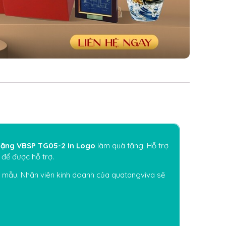
 Tặng VBSP TG05-2 In Logo
làm quà tặng. Hỗ trợ
để được hỗ trợ.
o mẫu. Nhân viên kinh doanh của quatangviva sẽ