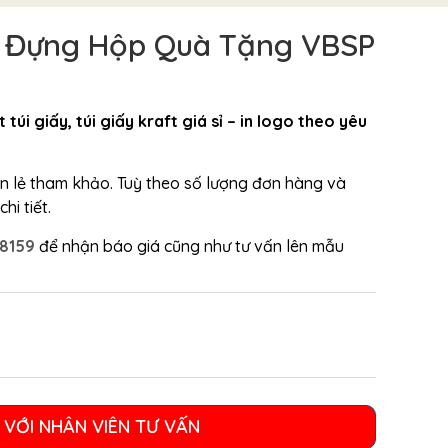
e Đựng Hộp Quà Tặng VBSP
 túi giấy, túi giấy kraft giá sỉ – in logo theo yêu
bán lẻ tham khảo. Tuỳ theo số lượng đơn hàng và
hi tiết.
08159
để nhận báo giá cũng như tư vấn lên mẫu
 VỚI NHÂN VIÊN TƯ VẤN