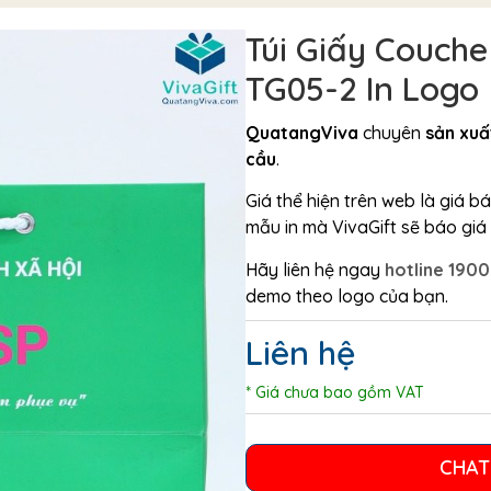
Túi Giấy Couch
TG05-2 In Logo
QuatangViva
chuyên
sản xuất
cầu
.
Giá thể hiện trên web là giá 
mẫu in mà VivaGift sẽ báo giá c
Hãy liên hệ ngay
hotline 190
demo theo logo của bạn.
Liên hệ
* Giá chưa bao gồm VAT
CHAT