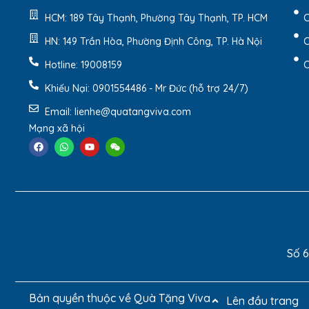
HCM: 189 Tây Thạnh, Phường Tây Thạnh, TP. HCM
C
HN: 149 Trần Hòa, Phường Định Công, TP. Hà Nội
C
Hotline: 19008159
C
Khiếu Nại: 0901554486 - Mr Đức (hỗ trợ 24/7)
Email: lienhe@quatangviva.com
Mạng xã hội
Túi giấy
đựng hộp quà tặng có quai xách in logo vớ
chuyên nghiệp, sang trọng cho khách hàng mua tặn
Số 6
Bản quyền thuộc về Quà Tặng Viva
Lên đầu trang