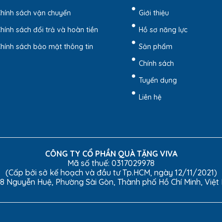
hính sách vận chuyển
Giới thiệu
hính sách đổi trả và hoàn tiền
Hồ sơ năng lực
hính sách bảo mật thông tin
Sản phẩm
Chính sách
Tuyển dụng
Liên hệ
CÔNG TY CỔ PHẦN QUÀ TẶNG VIVA
Mã số thuế: 0317029978
i kiểu dáng hiện đại và thường được sử dụng với công dụng dùn
(Cấp bởi sở kế hoạch và đầu tư Tp.HCM, ngày 12/11/2021)
g người thân hay bạn bè.
8 Nguyễn Huệ, Phường Sài Gòn, Thành phố Hồ Chí Minh, Việ
Báo Giá Ngay Qua Zalo