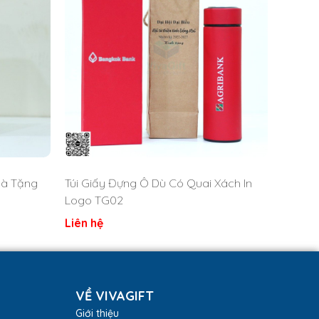
uà Tặng
Túi Giấy Đựng Ô Dù Có Quai Xách In
Logo TG02
Liên hệ
VỀ VIVAGIFT
Giới thiệu