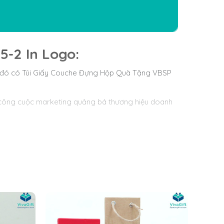
5-2 In Logo:
ong đó có Túi Giấy Couche Đựng Hộp Quà Tặng VBSP
g công cuộc marketing quảng bá thương hiệu doanh
há đẹp.