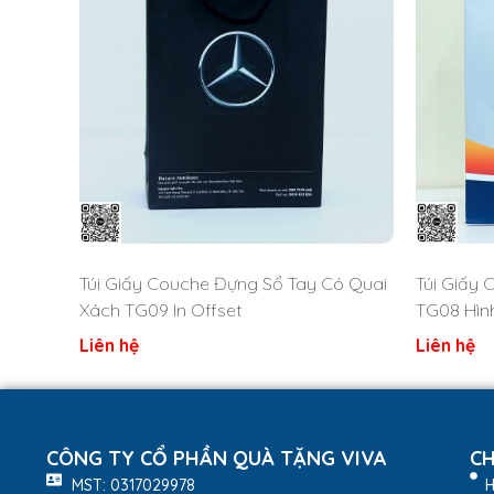
Túi Giấy Couche Đựng Sổ Tay Có Quai
Túi Giấy 
Xách TG09 In Offset
TG08 Hìn
Liên hệ
Liên hệ
CÔNG TY CỔ PHẦN QUÀ TẶNG VIVA
CH
MST: 0317029978
H