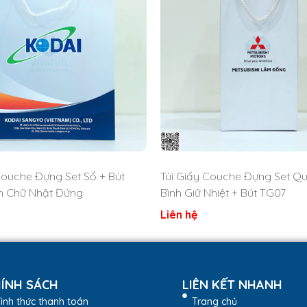
Couche Đựng Set Sổ + Bút
Túi Giấy Couche Đựng Set Q
h Chữ Nhật Đứng
Bình Giữ Nhiệt + Bút TG07
Liên hệ
ÍNH SÁCH
LIÊN KẾT NHANH
ình thức thanh toán
Trang chủ