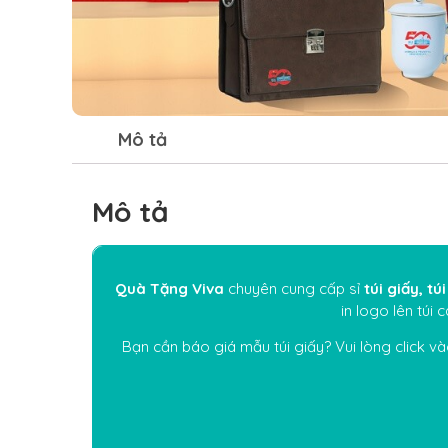
Mô tả
Mô tả
Quà Tặng Viva
chuyên cung cấp sỉ
túi giấy, t
in logo lên túi 
Bạn cần báo giá mẫu
túi giấy? Vui lòng click v