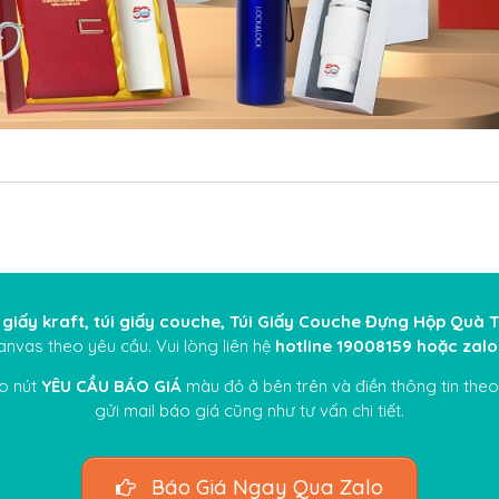
úi giấy kraft, túi giấy couche, Túi Giấy Couche Đựng Hộp Quà
canvas theo yêu cầu. Vui lòng liên hệ
hotline 19008159
hoặc
zalo
ào nút
YÊU CẦU BÁO GIÁ
màu đỏ ở bên trên và điền thông tin the
gửi mail báo giá cũng như tư vấn chi tiết.
Báo Giá Ngay Qua Zalo