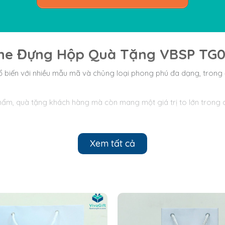
uche Đựng Hộp Quà Tặng VBSP TG0
n phổ biến với nhiều mẫu mã và chủng loại phong phú đa dạng, tr
 phẩm, quà tặng khách hàng mà còn mang một giá trị to lớn tron
Xem tất cả
g VBSP TG05-2 In Logo có quai loại quai bằng dây thừng cũng k