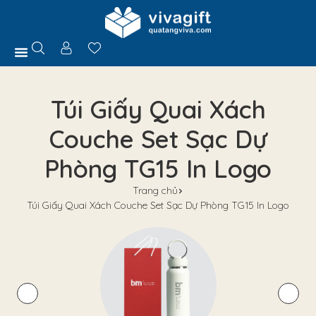
Trang Chủ
Giới Thiệu
Hồ Sơ Năng Lực
Sản Phẩm
Quà Tặng
Chính Sách
Tuyển Dụng
Liên Hệ
Tư Vấn
Túi Giấy Quai Xách
Couche Set Sạc Dự
Phòng TG15 In Logo
Trang chủ
Túi Giấy Quai Xách Couche Set Sạc Dự Phòng TG15 In Logo