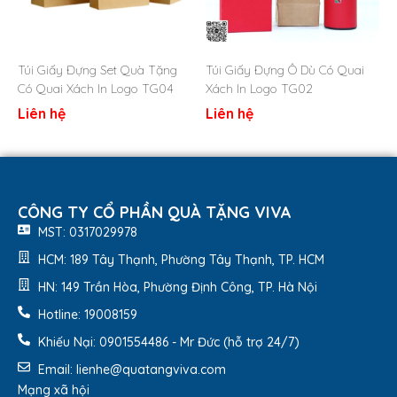
Thông tin sản phẩm:
Túi Giấy Đựng Set Quà Tặng
Túi Giấy Đựng Ô Dù Có Quai
Kích thước: Theo yêu cầu
Có Quai Xách In Logo TG04
Xách In Logo TG02
Chất liệu: Túi giấy couche
Liên hệ
Liên hệ
Đặt thương hiệu: In logo theo yêu cầu
Màu sắc: Trắng sữa
Kiểu quai: túi giấy có quai loại quai bằng dây thừng
cũng khá đẹp.
CÔNG TY CỔ PHẦN QUÀ TẶNG VIVA
MST: 0317029978
HCM: 189 Tây Thạnh, Phường Tây Thạnh, TP. HCM
HN: 149 Trần Hòa, Phường Định Công, TP. Hà Nội
Hotline: 19008159
Khiếu Nại: 0901554486 - Mr Đức (hỗ trợ 24/7)
Email: lienhe@quatangviva.com
Mạng xã hội