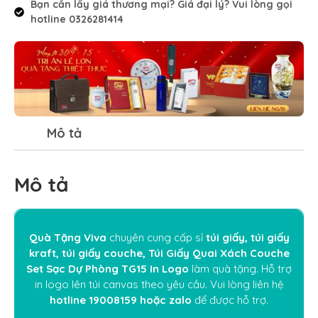
Bạn cần lấy giá thương mại? Giá đại lý? Vui lòng gọi
hotline 0326281414
Mô tả
Mô tả
Quà Tặng Viva
chuyên cung cấp sỉ
túi giấy, túi giấy
kraft, túi giấy couche, Túi Giấy Quai Xách Couche
Set Sạc Dự Phòng TG15 In Logo
làm quà tặng. Hỗ trợ
in logo lên túi canvas theo yêu cầu. Vui lòng liên hệ
hotline 19008159
hoặc
zalo
để được hỗ trợ.