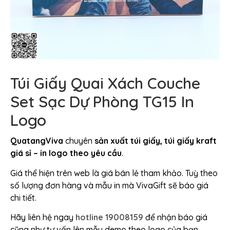
Túi Giấy Quai Xách Couche
Set Sạc Dự Phòng TG15 In
Logo
QuatangViva
chuyên
sản xuất túi giấy, túi giấy kraft
giá sỉ – in logo theo yêu cầu
.
Giá thể hiện trên web là giá bán lẻ tham khảo. Tuỳ theo
số lượng đơn hàng và mẫu in mà VivaGift sẽ báo giá
chi tiết.
Hãy liên hệ ngay
hotline 19008159
để nhận báo giá
cũng như tư vấn lên mẫu demo theo logo của bạn.