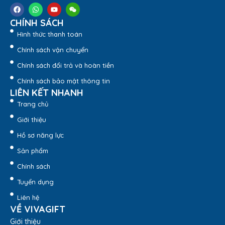
CHÍNH SÁCH
Hình thức thanh toán
Chính sách vận chuyển
Chính sách đổi trả và hoàn tiền
Chính sách bảo mật thông tin
LIÊN KẾT NHANH
Trang chủ
Túi Giấy Quà Tặng
với kiểu dáng hiện đại và thường được
sử dụng với công dụng dùng để bảo quản hộp quà tặng
Giới thiệu
bên trong và tạo sự chuyên nghiệp, sang trọng cho khách
Hồ sơ năng lực
hàng mua tặng người thân hay bạn bè.
Sản phẩm
Báo Giá Ngay Qua Zalo
Chính sách
Tuyển dụng
2. Đặc Điểm Nổi Bật Của Túi
Liên hệ
VỀ VIVAGIFT
Giấy Quai Xách Couche Set
Giới thiệu