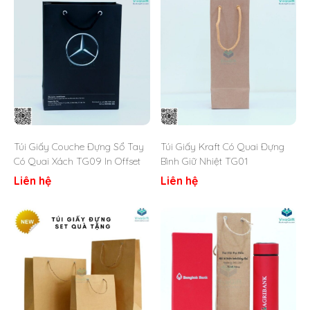
lớn trong công cuộc marketing quảng bá thương hiệu
doanh nghiệp.
Túi Giấy Couche Đựng Sổ Tay
Túi Giấy Kraft Có Quai Đựng
Có Quai Xách TG09 In Offset
Bình Giữ Nhiệt TG01
Liên hệ
Liên hệ