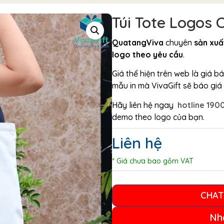
Túi Tote Logos 
QuatangViva
chuyên
sản xuất
logo theo yêu cầu
.
Giá thể hiện trên web là giá 
mẫu in mà VivaGift sẽ báo giá c
Hãy liên hệ ngay
hotline 190
demo theo logo của bạn.
Liên hệ
* Giá chưa bao gồm VAT
CHAT
Nh