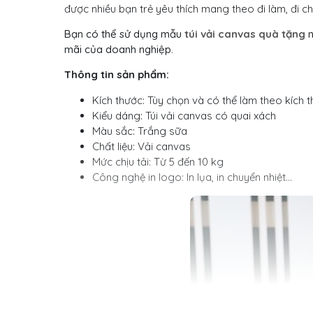
được nhiều bạn trẻ yêu thích mang theo đi làm, đi chơ
Bạn có thể sử dụng mẫu
túi vải canvas quà tặng
n
mãi của doanh nghiệp.
Thông tin sản phẩm:
Kích thước: Tùy chọn và có thể làm theo kích 
Kiểu dáng: Túi vải canvas có quai xách
Màu sắc: Trắng sữa
Chất liệu: Vải canvas
Mức chịu tải: Từ 5 đến 10 kg
Công nghệ in logo: In lụa, in chuyển nhiệt…