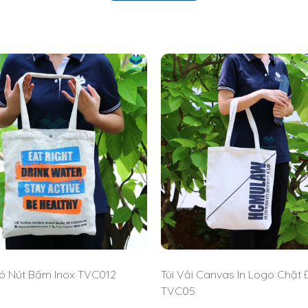
Có Nút Bấm Inox TVC012
Túi Vải Canvas In Logo Chặt
TVC05