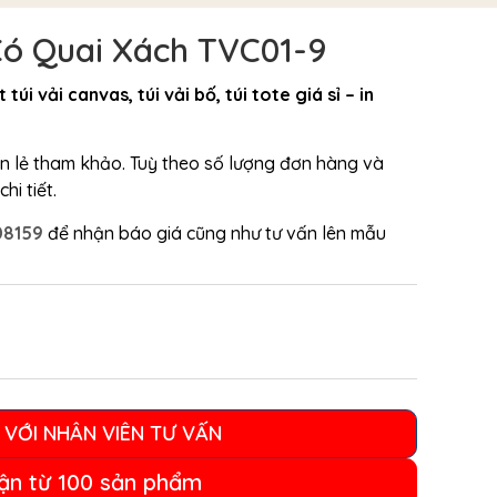
Có Quai Xách TVC01-9
 túi vải canvas, túi vải bố, túi tote giá sỉ – in
bán lẻ tham khảo. Tuỳ theo số lượng đơn hàng và
hi tiết.
08159
để nhận báo giá cũng như tư vấn lên mẫu
 VỚI NHÂN VIÊN TƯ VẤN
ận từ 100 sản phẩm