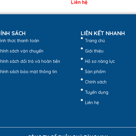
Liên hệ
ÍNH SÁCH
LIÊN KẾT NHANH
ình thức thanh toán
Trang chủ
hính sách vận chuyển
Giới thiệu
hính sách đổi trả và hoàn tiền
Hồ sơ năng lực
Phẩm
hính sách bảo mật thông tin
Sản phẩm
iên, bền chắc và thân thiện với môi trường.
Chính sách
g phối hợp với nhiều trang phục khác nhau.
n, giúp bảo vệ đồ dùng bên trong.
Tuyển dụng
, mua sắm hoặc mang theo khi dạo phố.
Liên hệ
p làm quà tặng thương hiệu cho doanh nghiệp.