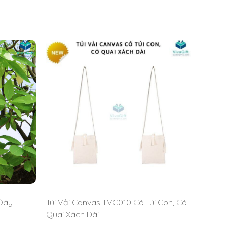
 Đáy
Túi Vải Canvas TVC010 Có Túi Con, Có
Quai Xách Dài