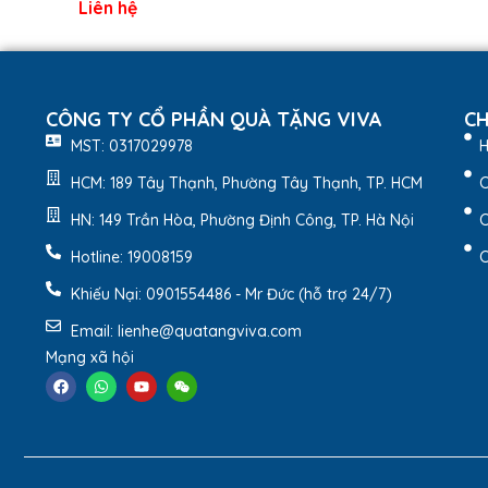
Liên hệ
CÔNG TY CỔ PHẦN QUÀ TẶNG VIVA
CH
MST: 0317029978
H
HCM: 189 Tây Thạnh, Phường Tây Thạnh, TP. HCM
C
HN: 149 Trần Hòa, Phường Định Công, TP. Hà Nội
C
2. Đặc Điểm Nổi Bật Sản 
Hotline: 19008159
C
Chất liệu cao cấp: Túi được làm từ vải bố tự nh
Khiếu Nại: 0901554486 - Mr Đức (hỗ trợ 24/7)
Thiết kế tối giản: Màu trắng trang nhã, dễ dàn
Tiện lợi, an toàn: Trang bị khóa kéo chắc chắ
Email: lienhe@quatangviva.com
Ứng dụng đa năng: Phù hợp để đi học, đi làm
Mạng xã hội
Dễ dàng in ấn: Logo được in nổi bật, thích hợ