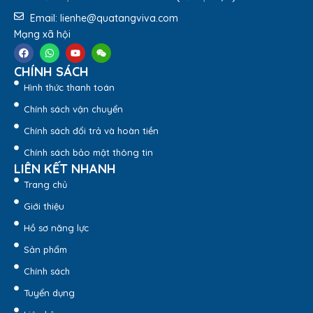
Email: lienhe@quatangviva.com
Mạng xã hội
CHÍNH SÁCH
Đặt Mua Ngay
Hình thức thanh toán
Chính sách vận chuyển
2.
Đặc Điểm Nổi Bật Sản
Chính sách đổi trả và hoàn tiền
Phẩm
Chính sách bảo mật thông tin
LIÊN KẾT NHANH
Túi Tote In Logo SMBC Chặt Đáy TVC05-2 được nhiều học
Trang chủ
sinh – sinh viên cũng như các doanh nghiệp lựa chọn bởi:
Giới thiệu
Vải canvas cao cấp dày dặn, bền chắc và chịu lực tốt.
Hồ sơ năng lực
Màu sắc trắng tự nhiên, dễ phối đồ, tạo cảm giác tinh
Sản phẩm
tế.
Kiểu dáng túi tote rộng rãi, phù hợp để đựng nhiều vật
Chính sách
dụng.
Tuyển dụng
Đáy túi được may chặt, giúp túi đứng dáng tốt hơn khi