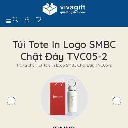
Trang Chủ
Giới Thiệu
Hồ Sơ Năng Lực
Sản Phẩm
Quà Tặng
Chính Sách
Tuyển Dụng
Liên Hệ
Tư Vấn
Túi Tote In Logo SMBC
Chặt Đáy TVC05-2
Trang chủ
Túi Tote In Logo SMBC Chặt Đáy TVC05-2