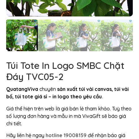
Túi Tote In Logo SMBC Chặt
Đáy TVC05-2
QuatangViva
chuyên
sản xuất túi vải canvas, túi vải
bố, túi tote giá sỉ – in logo theo yêu cầu
.
Giá thể hiện trên web là giá bán lẻ tham khảo. Tuỳ theo
số lượng đơn hàng và mẫu in mà VivaGift sẽ báo giá
chi tiết.
Hãy liên hệ ngay
hotline 19008159
để nhận báo giá