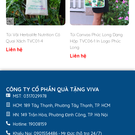
Chất liệu: Vải canvas
Mức chịu tải: Từ 5 đến 10 kg
Công nghệ in logo: In lụa, in chuyển nhiệt…
Túi Vải Herbalife Nutrition Có
Túi Canvas Phúc Long Dạng
Quai Xách TVC01-4
Hộp TVC06-1 In Logo Phúc
Long
Liên hệ
Liên hệ
CÔNG TY CỔ PHẦN QUÀ TẶNG VIVA
MST: 0317029978
HCM: 189 Tây Thạnh, Phường Tây Thạnh, TP. HCM
HN: 149 Trần Hòa, Phường Định Công, TP. Hà Nội
Hotline: 19008159
Khiếu Nại: 0901554486 - Mr Đức (hỗ trợ 24/7)