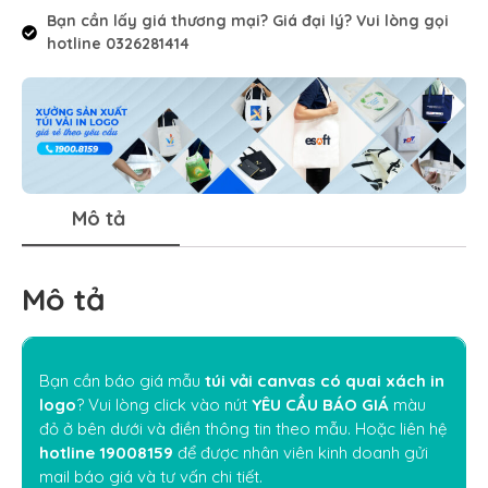
Bạn cần lấy giá thương mại? Giá đại lý? Vui lòng gọi
hotline 0326281414
Mô tả
Mô tả
Bạn cần báo giá mẫu
túi vải canvas có quai xách in
logo
? Vui lòng click vào nút
YÊU CẦU BÁO GIÁ
màu
đỏ ở bên dưới và điền thông tin theo mẫu. Hoặc liên hệ
hotline 19008159
để được nhân viên kinh doanh gửi
mail báo giá và tư vấn chi tiết.