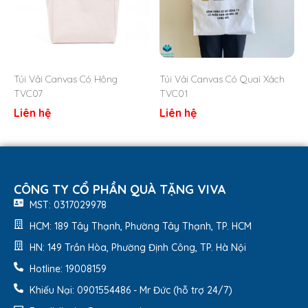
Túi Vải Canvas Có Hông
Túi Vải Canvas Có Quai Xách
TVC07
TVC01
Liên hệ
Liên hệ
CÔNG TY CỔ PHẦN QUÀ TẶNG VIVA
MST: 0317029978
HCM: 189 Tây Thạnh, Phường Tây Thạnh, TP. HCM
HN: 149 Trần Hòa, Phường Định Công, TP. Hà Nội
Hotline: 19008159
Khiếu Nại: 0901554486 - Mr Đức (hỗ trợ 24/7)