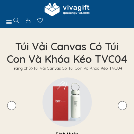
Trang Chủ
Giới Thiệu
Hồ Sơ Năng Lực
Sản Phẩm
Quà Tặng
Chính Sách
Tuyển Dụng
Liên Hệ
Tư Vấn
Túi Vải Canvas Có Túi
Con Và Khóa Kéo TVC04
Trang chủ
Túi Vải Canvas Có Túi Con Và Khóa Kéo TVC04