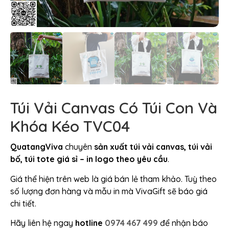
Túi Vải Canvas Có Túi Con Và
Khóa Kéo TVC04
QuatangViva
chuyên
sản xuất túi vải canvas, túi vải
bố, túi tote giá sỉ – in logo theo yêu cầu
.
Giá thể hiện trên web là giá bán lẻ tham khảo. Tuỳ theo
số lượng đơn hàng và mẫu in mà VivaGift sẽ báo giá
chi tiết.
Hãy liên hệ ngay
hotline
0974 467 499
để nhận báo