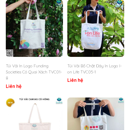
Túi Vải In Logo Funding
Túi Vải Bố Chặt Đáy In Logo I-
Societies Có Quai Xách TVC01-
on Life TVC05-1
8
Liên hệ
Liên hệ
Túi Vải Canvas Có Túi Con Bên Trong In Logo TVC04 –
VivaGift