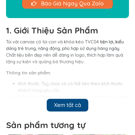
Báo Giá Ngay Qua Zalo
1. Giới Thiệu Sản Phẩm
Túi vải canvas có túi con và khóa kéo TVC04
tiện lợi, kiểu
dáng trẻ trung, năng động, phù hợp sử dụng hàng ngày.
Chất liệu bền đẹp nên dễ dàng in logo, thích hợp làm quà
tặng sự kiện và quảng bá thương hiệu.
Thông tin sản phẩm:
Kích thước: Tuỳ chọn và có thể làm theo kích thước
khách hàng yêu cầu.
Kiểu dáng: Túi vải canvas dạng chữ nhật đứng có quai
xách, có ngăn trong.
Xem tất cả
Màu sắc: Trắng sữa.
Mức chịu tải: Từ 5 đến 10 kg.
Sản phẩm tương tự
Công nghệ in logo: In lụa, in chuyển nhiệt…