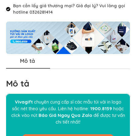
Bạn cần lấy giá thương mại? Giá đại lý? Vui lòng gọi
hotline 0326281414
Mô tả
Mô tả
Vivagift
chuyên cung cấp sỉ các mẫu túi vải in logo
sắc nét theo yêu cầu. Liên hệ hotline:
1900.8159
hoặc
click vào nút
Báo Giá Ngay Qua Zalo
để được tư vấn
chi tiết nhất!