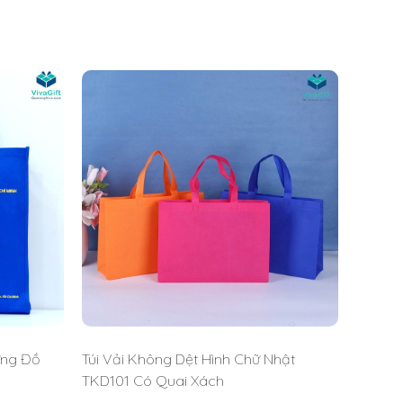
ựng Đồ
Túi Vải Không Dệt Hình Chữ Nhật
TKD101 Có Quai Xách