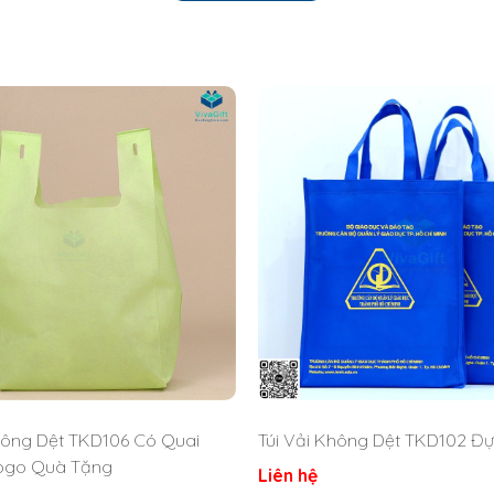
hông Dệt TKD106 Có Quai
Túi Vải Không Dệt TKD102 Đ
Logo Quà Tặng
Liên hệ