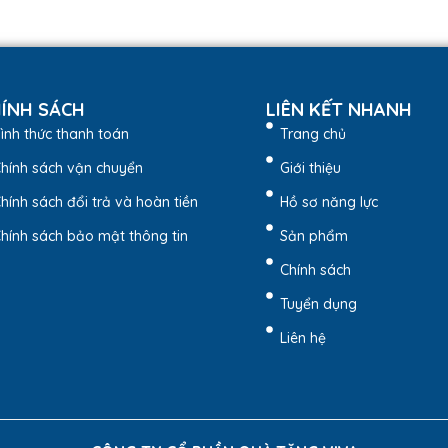
ÍNH SÁCH
LIÊN KẾT NHANH
ình thức thanh toán
Trang chủ
hính sách vận chuyển
Giới thiệu
hính sách đổi trả và hoàn tiền
Hồ sơ năng lực
hính sách bảo mật thông tin
Sản phẩm
phẩm
Chính sách
thân thiện với môi trường với nhiều đặc điểm:
Tuyển dụng
ờng, dễ phân hủy và có thể tái sử dụng nhiều lần.
Liên hệ
ầm nắm và mang theo.
ng nhiều vật dụng mà không lo rách.
p quảng cáo giúp tăng nhận diện thương hiệu.
 sử dụng như mua sắm, quà tặng sự kiện, quảng bá doanh nghiệp.