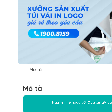
Mô tả
Mô tả
Hãy liên hệ ngay với
QuatangViva