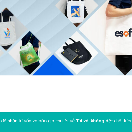
để nhận tư vấn và báo giá chi tiết về
Túi vải không dệt
chất lượn