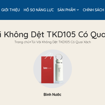
GIỚI THIỆU
HỒ SƠ NĂNG LỰC
SẢN PHẨM
CHÍNH SÁCH
ải Không Dệt TKD105 Có Qua
Trang chủ
Túi Vải Không Dệt TKD105 Có Quai Xách
Bình Nước