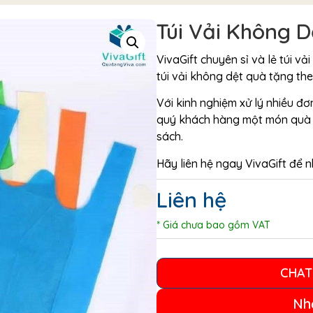
Túi Vải Không 
VivaGift chuyên sỉ và lẻ túi v
túi vải không dệt quà tặng th
Với kinh nghiệm xử lý nhiều đ
quý khách hàng một món quà t
sách.
Hãy liên hệ ngay VivaGift để nh
Liên hệ
* Giá chưa bao gồm VAT
CHAT
Nh