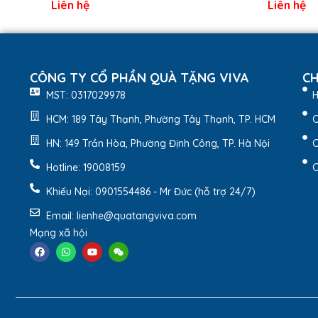
Liên hệ
Liên hệ
CÔNG TY CỔ PHẦN QUÀ TẶNG VIVA
CH
MST: 0317029978
H
HCM: 189 Tây Thạnh, Phường Tây Thạnh, TP. HCM
C
HN: 149 Trần Hòa, Phường Định Công, TP. Hà Nội
C
Hotline: 19008159
C
2. Đặc điểm nổi bật sản 
Khiếu Nại: 0901554486 - Mr Đức (hỗ trợ 24/7)
Túi vải không dệt quai đục lỗ – Lựa chọn tiện lợi và 
Email: lienhe@quatangviva.com
Mạng xã hội
Chất liệu vải không dệt thân thiện với môi trư
Thiết kế quai đục lỗ chắc chắn, tiện lợi khi c
Trọng lượng nhẹ nhưng chịu lực tốt, có thể đự
Bề mặt túi mịn, dễ dàng in ấn logo, thông điệ
Màu sắc đa dạng, phù hợp với nhiều mục đích