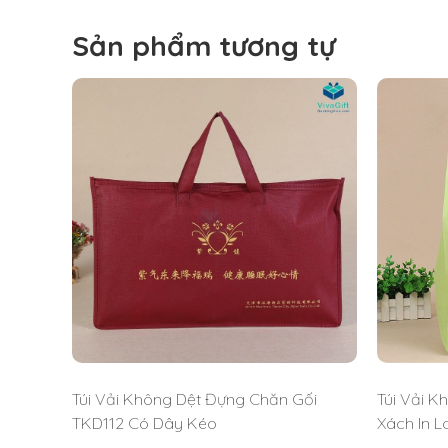
Sản phẩm tương tự
Túi Vải Không Dệt Đựng Chăn Gối
Túi Vải K
TKD112 Có Dây Kéo
Xách In 