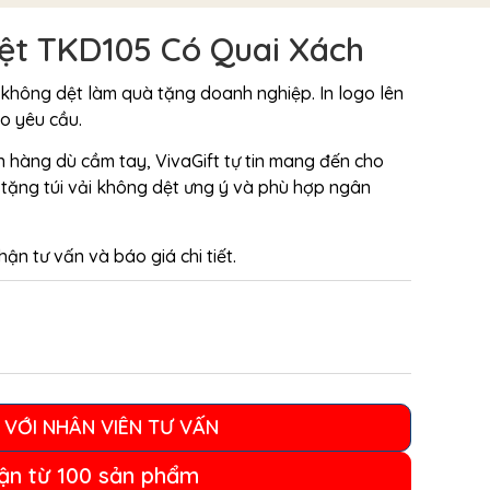
Dệt TKD105 Có Quai Xách
ải không dệt làm quà tặng doanh nghiệp. In logo lên
eo yêu cầu.
ơn hàng dù cầm tay, VivaGift tự tin mang đến cho
ặng túi vải không dệt ưng ý và phù hợp ngân
ận tư vấn và báo giá chi tiết.
 VỚI NHÂN VIÊN TƯ VẤN
ận từ 100 sản phẩm