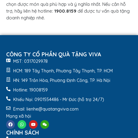
chọn được món quà phù hợp và ý nghĩa nhất. Nếu cần hỗ
trợ, hãy liên hệ hotline:
1900.8159
để được tư vấn quà tặng
doanh nghiệp nhé.
CÔNG TY CỔ PHẦN QUÀ TẶNG VIVA
MST: 0317029978
HCM: 189 Tây Thạnh, Phường Tây Thạnh, TP. HCM
HN: 149 Trần Hòa, Phường Định Công, TP. Hà Nội
Hotline: 19008159
Khiếu Nại: 0901554486 - Mr Đức (hỗ trợ 24/7)
Email: lienhe@quatangviva.com
Mạng xã hội
CHÍNH SÁCH