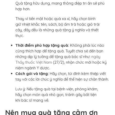
Quà tặng hữu dụng, mang thông điệp tri ân sẽ phù
hợp hơn.
Thay vì tiền mặt hoặc quà xa xỉ, hãy chọn bình
giữ nhiệt khắc tên, sách, bộ ấm trà hoặc giỏ trái
cây, đây đều là những quà tặng ý nghĩa và thiết
thực.
Thời điểm phù hợp tặng quà:
Không phải lúc nào
cũng thích hợp để tặng quà. Tuyết chia sẻ đến bạn
những dịp lý tưởng để tặng quà bác sĩ như:
ngày
Thầy thuốc Việt Nam
(27/2), nhận chức mới hoặc kỷ
niệm ngành Y dược.
Cách gói và tặng:
Hãy chọn, túi đính kèm thiệp viết
tay với các lời chúc ý nghĩa để thể hiện sự chân thành.
Lưu ý: Nếu tặng quà tại bệnh viện, phòng khám,
hãy chọn món quà nhỏ gọn, tránh gây bất tiện
khi bác sĩ mang về.
Nên mua quà tặng cảm ơn