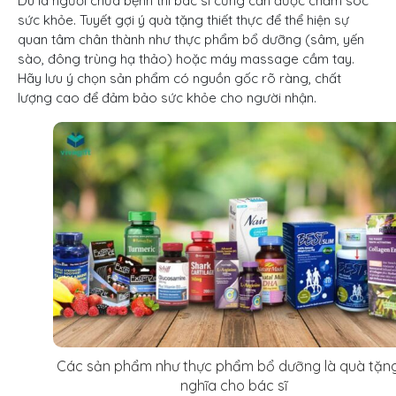
Dù là người chữa bệnh thì bác sĩ cũng cần được chăm sóc
sức khỏe. Tuyết gợi ý quà tặng thiết thực để thể hiện sự
quan tâm chân thành như thực phẩm bổ dưỡng (sâm, yến
sào, đông trùng hạ thảo) hoặc máy massage cầm tay.
H
ãy lưu ý chọn sản phẩm có nguồn gốc rõ ràng, chất
lượng cao để đảm bảo sức khỏe cho người nhận.
Các sản phẩm như thực phẩm bổ dưỡng là quà tặn
nghĩa cho bác sĩ