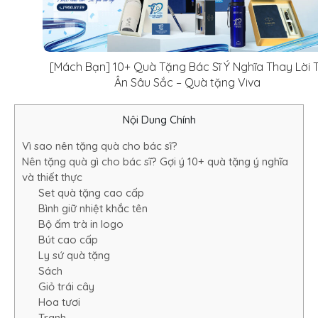
[Mách Bạn] 10+ Quà Tặng Bác Sĩ Ý Nghĩa Thay Lời T
Ân Sâu Sắc – Quà tặng Viva
Nội Dung Chính
Vì sao nên tặng quà cho bác sĩ?
Nên tặng quà gì cho bác sĩ? Gợi ý 10+ quà tặng ý nghĩa
và thiết thực
Set quà tặng cao cấp
Bình giữ nhiệt khắc tên
Bộ ấm trà in logo
Bút cao cấp
Ly sứ quà tặng
Sách
Giỏ trái cây
Hoa tươi
Tranh