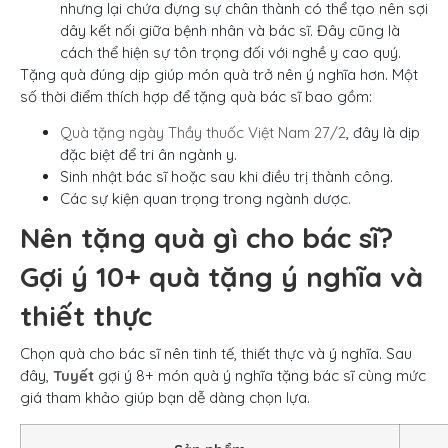
nhưng lại chứa đựng sự chân thành có thể tạo nên sợi
dây kết nối giữa bệnh nhân và bác sĩ. Đây cũng là
cách thể hiện sự tôn trọng đối với nghề y cao quý.
Tặng quà đúng dịp giúp món quà trở nên ý nghĩa hơn. Một
số thời điểm thích hợp để tặng quà bác sĩ bao gồm:
Quà tặng ngày Thầy thuốc Việt Nam 27/2
, đây là dịp
đặc biệt để tri ân ngành y.
Sinh nhật bác sĩ hoặc sau khi điều trị thành công.
Các sự kiện quan trọng trong ngành dược.
Nên tặng quà gì cho bác sĩ?
Gợi ý 10+ quà tặng ý nghĩa và
thiết thực
Chọn quà cho bác sĩ nên tinh tế, thiết thực và ý nghĩa. Sau
đây,
Tuyết
gợi ý 8+ món quà ý nghĩa tặng bác sĩ cùng mức
giá tham khảo giúp bạn dễ dàng chọn lựa.