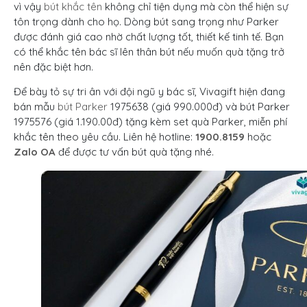
vì vậy
bút khắc tên
không chỉ tiện dụng mà còn thể hiện sự
tôn trọng dành cho họ.
Dòng bút sang trọng như Parker
được đánh giá cao nhờ chất lượng tốt, thiết kế tinh tế.
Bạn
có thể khắc tên bác sĩ lên thân bút nếu muốn quà tặng trở
nên đặc biệt hơn.
Để bày tỏ sự tri ân với đội ngũ y bác sĩ, Vivagift hiện đang
bán mẫu
bút Parker
1975638 (giá 990.000đ) và bút Parker
1975576 (giá 1.190.00đ) tặng kèm set quà Parker, miễn phí
khắc tên theo yêu cầu. Liên hệ hotline:
1900.8159
hoặc
Zalo OA
để được tư vấn bút quà tặng nhé.