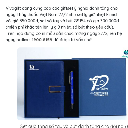
Vivagift đang cung cấp các giftset ý nghĩa dành tặng cho
ngày Thầy thuốc Việt Nam 27/2 như set ly giữ nhiệt Elmich
với giá 350.000đ, set sổ tay và bút GS154 có giá 300.000đ
(miễn phí khắc tên lên ly giữ nhiệt, sổ bút theo yêu cầu).
Trên hộp đựng có in mẫu sẵn chúc mừng ngày 27/2, l
iên hệ
ngay hotline:
1900.8159
để được tư vấn nhé!
Set quà tặng sổ tay và bút dành tặng cho đội ngũ 