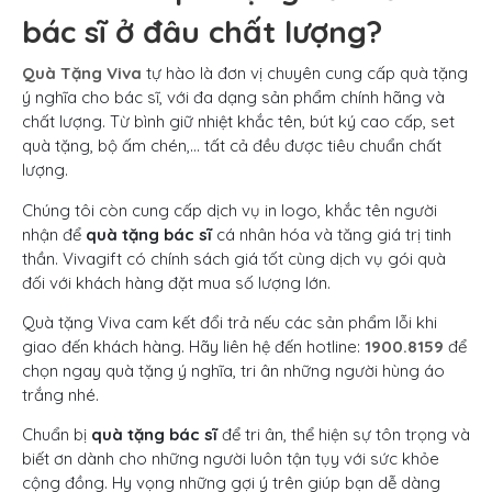
bác sĩ ở đâu chất lượng?
Quà Tặng Viva
tự hào là đơn vị chuyên cung cấp quà tặng
ý nghĩa cho bác sĩ, với đa dạng sản phẩm chính hãng và
chất lượng. Từ bình giữ nhiệt khắc tên, bút ký cao cấp, set
quà tặng, bộ ấm chén,… tất cả đều được tiêu chuẩn chất
lượng.
Chúng tôi còn cung cấp dịch vụ in logo, khắc tên người
nhận để
quà tặng bác sĩ
cá nhân hóa và tăng giá trị tinh
thần. Vivagift có chính sách giá tốt cùng dịch vụ gói quà
đối với khách hàng đặt mua số lượng lớn.
Quà tặng Viva cam kết đổi trả nếu các sản phẩm lỗi khi
giao đến khách hàng. Hãy liên hệ đến hotline:
1900.8159
để
chọn ngay quà tặng ý nghĩa, tri ân những người hùng áo
trắng nhé.
Chuẩn bị
quà tặng bác sĩ
để tri ân, thể hiện sự tôn trọng và
biết ơn dành cho những người luôn tận tụy với sức khỏe
cộng đồng. Hy vọng những gợi ý trên giúp bạn dễ dàng