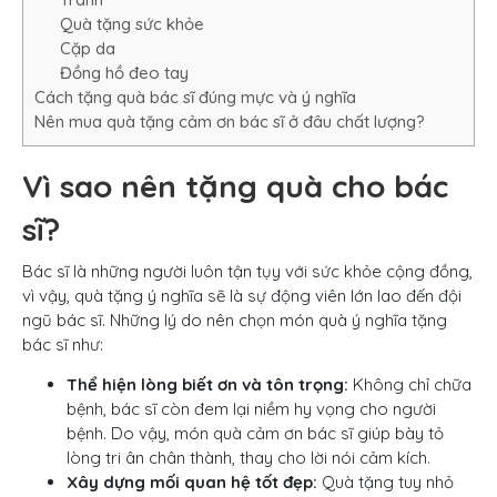
Quà tặng sức khỏe
Cặp da
Đồng hồ đeo tay
Cách tặng quà bác sĩ đúng mực và ý nghĩa
Nên mua quà tặng cảm ơn bác sĩ ở đâu chất lượng?
Vì sao nên tặng quà cho bác
sĩ?
Bác sĩ là những người luôn tận tụy với sức khỏe cộng đồng,
vì vậy, quà tặng ý nghĩa sẽ là sự động viên lớn lao đến đội
ngũ bác sĩ. Những lý do nên chọn món quà ý nghĩa tặng
bác sĩ như:
Thể hiện lòng biết ơn và tôn trọng:
Không chỉ chữa
bệnh, bác sĩ còn đem lại niềm hy vọng cho người
bệnh. Do vậy, món quà cảm ơn bác sĩ giúp bày tỏ
lòng tri ân chân thành, thay cho lời nói cảm kích.
Xây dựng mối quan hệ tốt đẹp:
Quà tặng tuy nhỏ