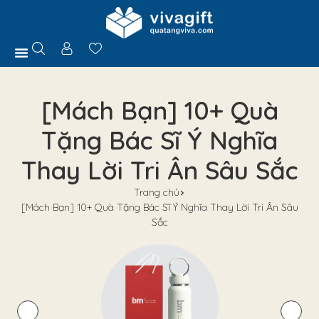
Trang Chủ
Giới Thiệu
Hồ Sơ Năng Lực
Sản Phẩm
Quà Tặng
Chính Sách
Tuyển Dụng
Liên Hệ
Tư Vấn
[Mách Bạn] 10+ Quà
Tặng Bác Sĩ Ý Nghĩa
Thay Lời Tri Ân Sâu Sắc
Trang chủ
[Mách Bạn] 10+ Quà Tặng Bác Sĩ Ý Nghĩa Thay Lời Tri Ân Sâu
Sắc