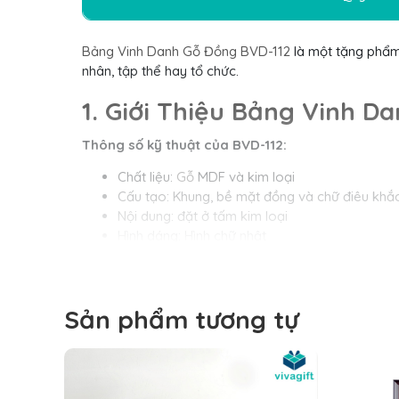
Bảng Vinh Danh Gỗ Đồng BVD-112
là một tặng phẩm c
nhân, tập thể hay tổ chức.
1. Giới Thiệu Bảng Vinh D
Thông số kỹ thuật của BVD-112:
Chất liệu:
Gỗ
MDF và kim loại
Cấu tạo: Khung, bề mặt đồng và chữ điêu khắ
Nội dung: đặt ở tấm kim loại
Hình dáng: Hình chữ nhật
Quy cách sản xuất: Ăn mòn kim loại – In UV t
Hộp đựng: Hộp đỏ lót lụa vàng
Thời gian làm: 3 – 7 ngày tuỳ số lượng
Sản phẩm tương tự
Số lượng lớn giá ưu đãi tại xưởng