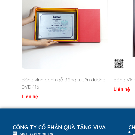
Bảng Vin
Bảng vinh danh gỗ đồng tuyên dương
BVD-116
Liên hệ
Liên hệ
CÔNG TY CỔ PHẦN QUÀ TẶNG VIVA
CH
MST: 0317029978
H