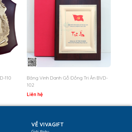
D-110
Bảng Vinh Danh Gỗ Đồng Tri Ân BVD-
102
Liên hệ
VỀ VIVAGIFT
Giới thiệu