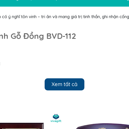
ó ý nghĩ tôn vinh – tri ân và mang giá trị tinh thần, ghi nhận cốn
anh Gỗ Đồng BVD-112
c
heo yêu cầu
Xem tất cả