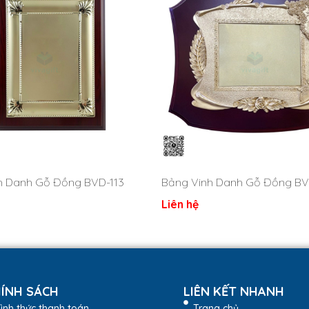
h Danh Gỗ Đồng BVD-113
Bảng Vinh Danh Gỗ Đồng BV
Liên hệ
ÍNH SÁCH
LIÊN KẾT NHANH
ình thức thanh toán
Trang chủ