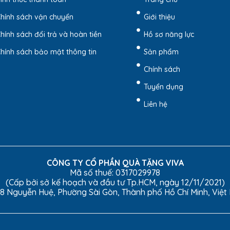
hính sách vận chuyển
Giới thiệu
hính sách đổi trả và hoàn tiền
Hồ sơ năng lực
hính sách bảo mật thông tin
Sản phẩm
Chính sách
Tuyển dụng
Liên hệ
Đồng BVD-112 – Quatangviva.com
CÔNG TY CỔ PHẦN QUÀ TẶNG VIVA
Mã số thuế: 0317029978
BÁO GIÁ NGAY!
(Cấp bởi sở kế hoạch và đầu tư Tp.HCM, ngày 12/11/2021)
8 Nguyễn Huệ, Phường Sài Gòn, Thành phố Hồ Chí Minh, Việ
 Của Bảng Vinh Danh Gỗ Đồng BV