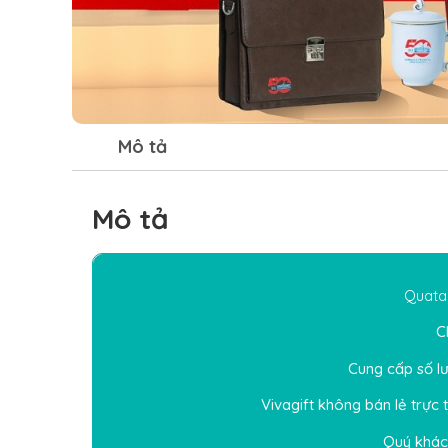
Mô tả
Mô tả
Quata
C
Cung cấp số lư
Vivagift không bán lẻ trực t
Quý khách