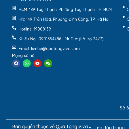
HCM: 189 Tây Thạnh, Phường Tây Thạnh, TP. HCM
C
HN: 149 Trần Hòa, Phường Định Công, TP. Hà Nội
C
Hotline: 19008159
C
Khiếu Nại: 0901554486 - Mr Đức (hỗ trợ 24/7)
Email: lienhe@quatangviva.com
Mạng xã hội
Bảng Vinh Danh Gỗ 
Số 6
2. Những Ưu Điểm Nổi Bật
2.1. Chất liệu và kích thước
Bản quyền thuộc về Quà Tặng Viva
Lên đầu trang