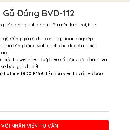
h Gỗ Đồng BVD-112
 cấp bảng vinh danh – ăn mòn kim loại, in uv
h gỗ đồng giá rẻ cho công ty, doanh nghiệp.
et quà tặng bảng vinh danh cho doanh nghiệp
cao.
ực tiếp tại website – Tuỳ theo số lượng đơn hàng và
ẽ báo giá chi tiết.
hệ
hotline 1800.8159
để nhân viên tư vấn và báo
 VỚI NHÂN VIÊN TƯ VẤN