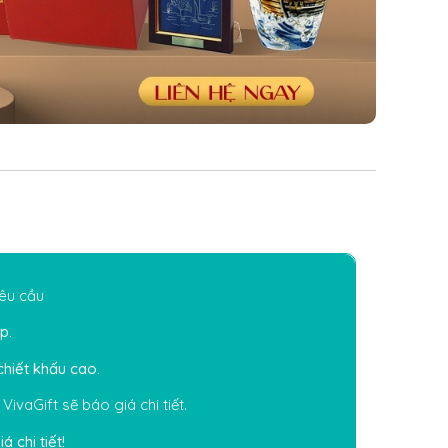
êu cầu
p.
chiết khấu cao.
V
i
vaGift
sẽ báo giá chi tiết.
 chi tiết!