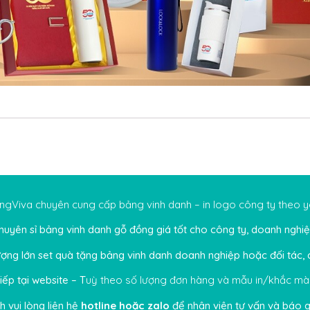
ngViva chuyên cung cấp bảng vinh danh – in logo công ty theo y
huyên sỉ bảng vinh danh gỗ đồng giá tốt cho công ty, doanh nghiệ
ợng lớn set quà tặng bảng vinh danh doanh nghiệp hoặc đối tác, 
iếp tại website – T
uỳ theo số lượng đơn hàng và mẫu in/khắc mà
 vui lòng liên hệ
hotline hoặc
zalo
để nhân viên tư vấn và báo giá