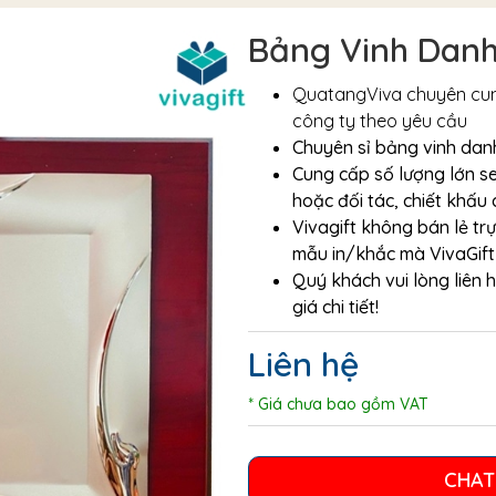
Bảng Vinh Dan
QuatangViva chuyên cung
công ty theo yêu cầu
Chuyên sỉ bảng vinh dan
Cung cấp số lượng lớn s
hoặc đối tác, chiết khấu 
Vivagift không bán lẻ tr
mẫu in/khắc mà VivaGift s
Quý khách vui lòng liên 
giá chi tiết!
Liên hệ
* Giá chưa bao gồm VAT
CHAT