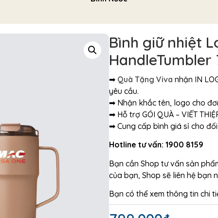
Bình giữ nhiệt 
HandleTumbler 
➡
Quà Tặng Viva
nhận IN LO
yêu cầu.
➡ Nhận khắc tên, logo cho đơ
➡ Hỗ trợ GÓI QUÀ – VIẾT THI
➡ Cung cấp bình giá sỉ cho đối
Hotline tư vấn: 1900 8159
Bạn cần Shop tư vấn sản phẩm 
của bạn, Shop sẽ liên hệ bạn 
Bạn có thể xem thông tin chi t