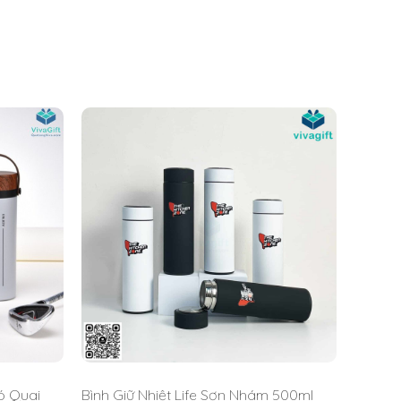
ó Quai
Bình Giữ Nhiệt Life Sơn Nhám 500ml