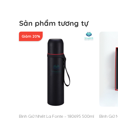
Giữ lạnh: Tối đa 27 giờ (nhiệt độ dưới 10
Giữ nóng: Tối đa 9 giờ (nhiệt độ trên 50
Xuất xứ:
Trung Quốc
Sản phẩm tương tự
Giảm 20%
Bình Giữ Nhiệt La Fonte – 180695 500ml
Bình Giữ 