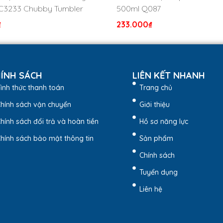
C3233 Chubby Tumbler
500ml Q087
₫
233.000
₫
ÍNH SÁCH
LIÊN KẾT NHANH
ình thức thanh toán
Trang chủ
hính sách vận chuyển
Giới thiệu
hính sách đổi trả và hoàn tiền
Hồ sơ năng lực
hính sách bảo mật thông tin
Sản phẩm
Chính sách
Tuyển dụng
Liên hệ