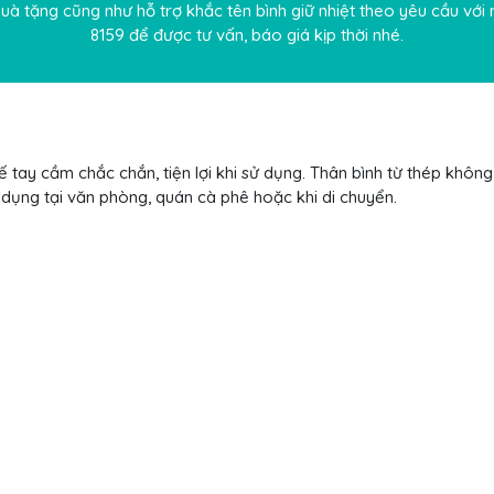
quà tặng
cũng như hỗ trợ
khắc tên bình giữ nhiệt
theo yêu cầu với m
8159
để được tư vấn, báo giá kịp thời nhé.
kế tay cầm chắc chắn, tiện lợi khi sử dụng. Thân bình từ thép khô
ử dụng tại văn phòng, quán cà phê hoặc khi di chuyển.