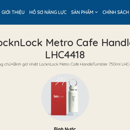
GIỚI THIỆU
HỒ SƠ NĂNG LỰC
SẢN PHẨM
CHÍNH SÁCH
 LocknLock Metro Cafe Hand
LHC4418
ng chủ
Bình giữ nhiệt LocknLock Metro Cafe HandleTumbler 750ml LHC
Bình Nước