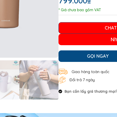
799.000
₫
* Giá chưa bao gồm VAT
CHAT
Nh
GỌI NGAY
Giao hàng toàn quốc
Đổi trả 7 ngày
Bạn cần lấy giá thương mại? 