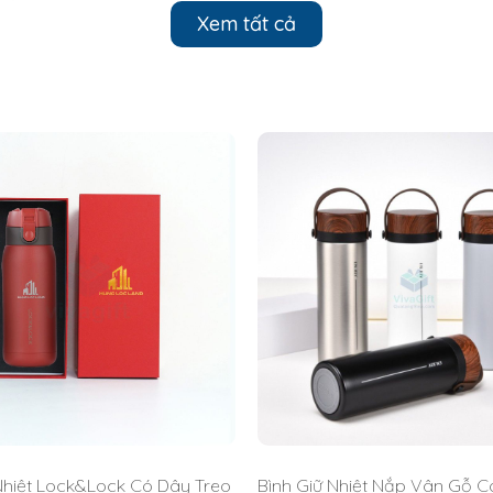
°C)
Xem tất cả
°C)
Nhiệt Lock&Lock Có Dây Treo
Bình Giữ Nhiệt Nắp Vân Gỗ C