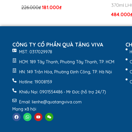
370ml LH
226.000
₫
181.000
₫
484.000
CÔNG TY CỔ PHẦN QUÀ TẶNG VIVA
CH
MST: 0317029978
H
HCM: 189 Tây Thạnh, Phường Tây Thạnh, TP. HCM
C
HN: 149 Trần Hòa, Phường Định Công, TP. Hà Nội
C
Hotline: 19008159
C
Khiếu Nại: 0901554486 - Mr Đức (hỗ trợ 24/7)
Email: lienhe@quatangviva.com
Mạng xã hội