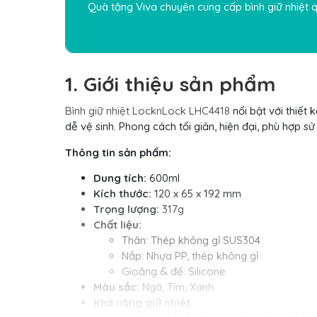
Quà tặng Viva
chuyên cung cấp
bình giữ nhiệt 
1. Giới thiệu sản phẩm
Bình giữ nhiệt LocknLock LHC4418
nổi bật với thiết 
dễ vệ sinh. Phong cách tối giản, hiện đại, phù hợp s
Thông tin sản phẩm:
Dung tích:
600ml
Kích thước:
120 x 65 x 192 mm
Trọng lượng:
317g
Chất liệu:
Thân: Thép không gỉ SUS304
Nắp: Nhựa PP, thép không gỉ
Gioăng & đế: Silicone
Màu sắc:
Ngà, Tím, Xanh
Khả năng giữ nhiệt: