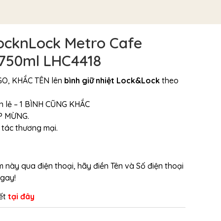
LocknLock Metro Cafe
750ml LHC4418
GO, KHẮC TÊN lên
bình giữ nhiệt Lock&Lock
theo
n lẻ – 1 BÌNH CŨNG KHẮC
ỆP MỪNG.
 tác thương mại.
này qua điện thoại, hãy điền Tên và Số điện thoại
ngay!
iết
tại đây