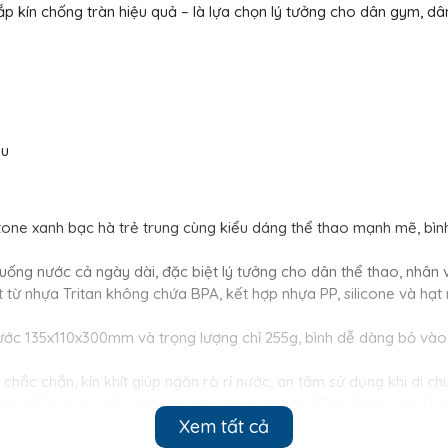
p kín chống tràn hiệu quả – là lựa chọn lý tưởng cho dân gym, d
àu
 tone xanh bạc hà trẻ trung cùng kiểu dáng thể thao mạnh mẽ, bì
 uống nước cả ngày dài, đặc biệt lý tưởng cho dân thể thao, nhân
ất từ nhựa Tritan không chứa BPA, kết hợp nhựa PP, silicone và h
hước 135x110x300mm và trọng lượng chỉ 255g, bình dễ dàng bỏ vào
 chắc chắn, kín khít giúp ngăn rò rỉ nước, an tâm sử dụng khi di ch
ng chỉ là một bình nước, đây còn là người bạn đồng hành trong hà
Xem tất cả