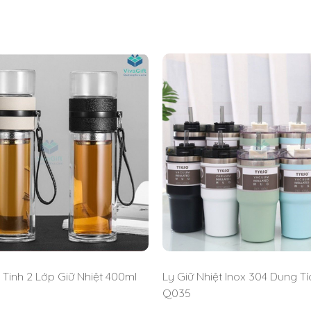
 logo làm quà tặng cao cấp cho nhân viên, khách hàng,… Liên hệ
 Tinh 2 Lớp Giữ Nhiệt 400ml
Ly Giữ Nhiệt Inox 304 Dung T
Q035