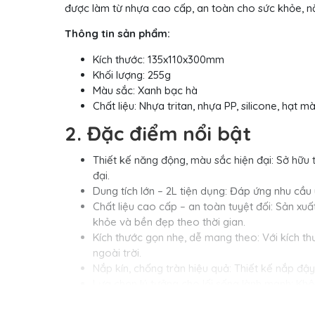
được làm từ nhựa cao cấp, an toàn cho sức khỏe, nắ
Thông tin sản phẩm:
Kích thước: 135x110x300mm
Khối lượng: 255g
Màu sắc: Xanh bạc hà
Chất liệu: Nhựa tritan, nhựa PP, silicone, hạt m
2. Đặc điểm nổi bật
Thiết kế năng động, màu sắc hiện đại: Sở hữu
đại.
Dung tích lớn – 2L tiện dụng: Đáp ứng nhu cầu
Chất liệu cao cấp – an toàn tuyệt đối: Sản xu
khỏe và bền đẹp theo thời gian.
Kích thước gọn nhẹ, dễ mang theo: Với kích t
ngoài trời.
Nắp kín, chống tràn hiệu quả: Thiết kế nắp đậy
Lựa chọn lý tưởng cho lối sống lành mạnh: Khô
3. Hình ảnh thực tế