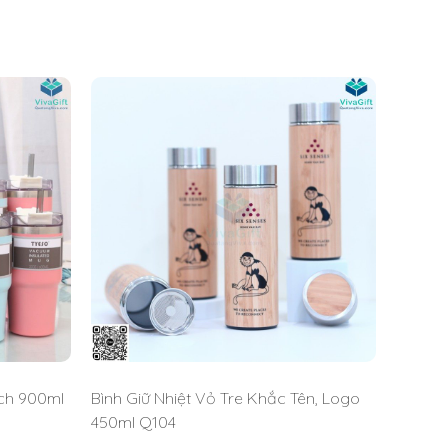
hotline: 19008159
để được tư vấn và báo giá bình
ích 900ml
Bình Giữ Nhiệt Vỏ Tre Khắc Tên, Logo
450ml Q104