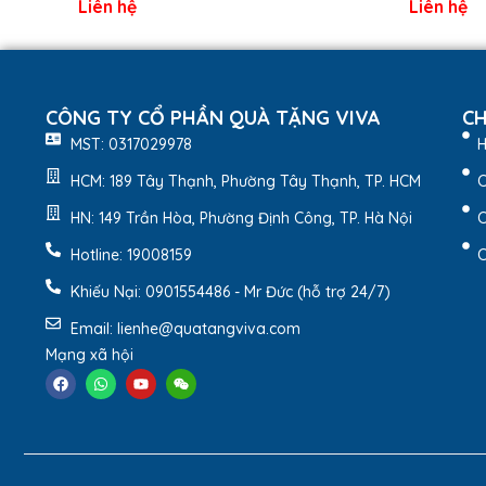
Liên hệ
Liên hệ
CÔNG TY CỔ PHẦN QUÀ TẶNG VIVA
CH
MST: 0317029978
H
HCM: 189 Tây Thạnh, Phường Tây Thạnh, TP. HCM
C
HN: 149 Trần Hòa, Phường Định Công, TP. Hà Nội
C
Hotline: 19008159
C
Khiếu Nại: 0901554486 - Mr Đức (hỗ trợ 24/7)
Email: lienhe@quatangviva.com
Mạng xã hội