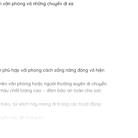
ân văn phòng và những chuyến đi xa.
nh phù hợp với phong cách sống năng động và hiện
 viên văn phòng hoặc người thường xuyên di chuyển.
ạt màu chất lượng cao – đảm bảo an toàn cho sức
 balo, túi xách hay mang đi trong các hoạt động
uyển hay để trong túi.
nh trình nâng cao sức khỏe và thể lực mỗi ngày.