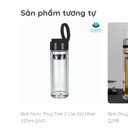
Quà tặng Viva
chuyên cung cấp
bình nước nhựa
in
Sản phẩm tương tự
nước nhựa Inochi in logo theo yêu cầu nhé!
Bình Nước Thuỷ Tinh 2 Lớp Giữ Nhiệt
Bình Thuỷ
320ml Q501
Q298