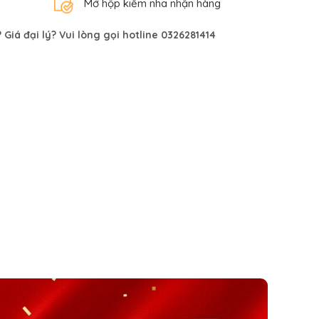
Mở hộp kiểm nha nhận hàng
Giá đại lý? Vui lòng gọi hotline 0326281414