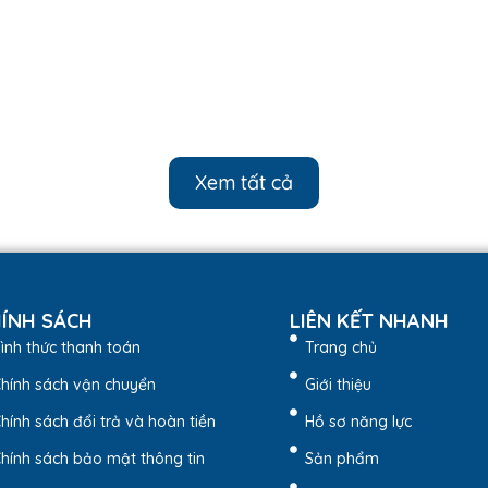
Xem tất cả
ÍNH SÁCH
LIÊN KẾT NHANH
ình thức thanh toán
Trang chủ
hính sách vận chuyển
Giới thiệu
hính sách đổi trả và hoàn tiền
Hồ sơ năng lực
hính sách bảo mật thông tin
Sản phẩm