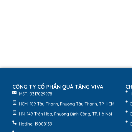
CÔNG TY CỔ PHẦN QUÀ TẶNG VIVA
CH
MST: 0317029978
H
HCM: 189 Tây Thạnh, Phường Tây Thạnh, TP. HCM
C
HN: 149 Trần Hòa, Phường Định Công, TP. Hà Nội
C
Hotline: 19008159
C