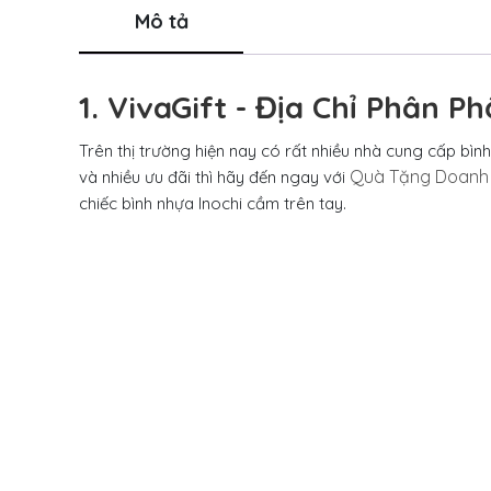
Mô tả
1. VivaGift - Địa Chỉ Phân 
Trên thị trường hiện nay có rất nhiều nhà cung cấp bìn
Quà Tặng Doanh 
và nhiều ưu đãi thì hãy đến ngay với
chiếc bình nhựa Inochi cầm trên tay.