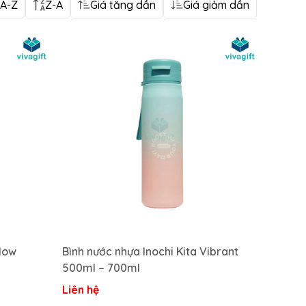
A-Z
Z-A
Giá tăng dần
Giá giảm dần
Glow
Bình nước nhựa Inochi Kita Vibrant
500ml – 700ml
Liên hệ