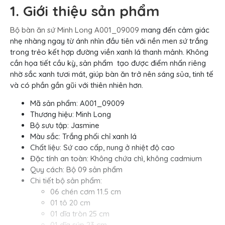
1. Giới thiệu sản phẩm
Bộ bàn ăn sứ Minh Long A001_09009
mang đến cảm giác
nhẹ nhàng ngay từ ánh nhìn đầu tiên với nền men sứ trắng
trong trẻo kết hợp đường viền xanh lá thanh mảnh. Không
cần họa tiết cầu kỳ, sản phẩm tạo được điểm nhấn riêng
nhờ sắc xanh tươi mát, giúp bàn ăn trở nên sáng sủa, tinh tế
và có phần gần gũi với thiên nhiên hơn.
Mã sản phẩm: A001_09009
Thương hiệu: Minh Long
Bộ sưu tập: Jasmine
Màu sắc: Trắng phối chỉ xanh lá
Chất liệu: Sứ cao cấp, nung ở nhiệt độ cao
Đặc tính an toàn: Không chứa chì, không cadmium
Quy cách: Bộ 09 sản phẩm
Chi tiết bộ sản phẩm:
06 chén cơm 11.5 cm
01 tô 20 cm
01 dĩa tròn 25 cm
01 dĩa súp 23 cm