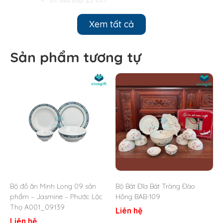
Xem tất cả
Sản phẩm tương tự
Bộ đồ ăn Minh Long 09 sản
Bộ Bát Đĩa Bát Tràng Đào
phẩm – Jasmine – Phước Lộc
Hồng BAB-109
Thọ A001_09139
Liên hệ
Liên hệ