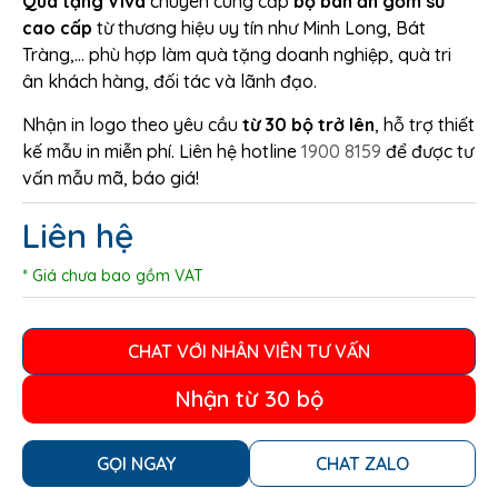
Quà tặng Viva
chuyên cung cấp
bộ bàn ăn gốm sứ
cao cấp
từ thương hiệu uy tín như Minh Long, Bát
Tràng,… phù hợp làm quà tặng doanh nghiệp, quà tri
ân khách hàng, đối tác và lãnh đạo.
Nhận in logo theo yêu cầu
từ 30 bộ trở lên
, hỗ trợ thiết
kế mẫu in miễn phí. Liên hệ hotline
1900 8159
để được tư
vấn mẫu mã, báo giá!
Liên hệ
* Giá chưa bao gồm VAT
CHAT VỚI NHÂN VIÊN TƯ VẤN
Nhận từ 30 bộ
GỌI NGAY
CHAT ZALO