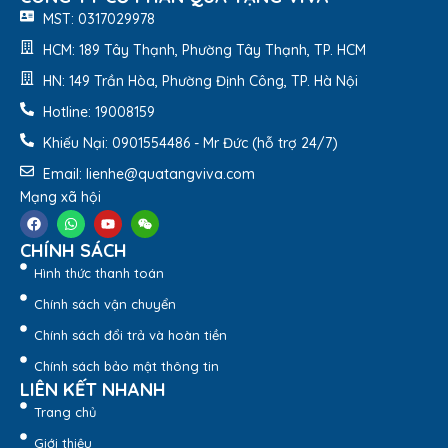
MST: 0317029978
HCM: 189 Tây Thạnh, Phường Tây Thạnh, TP. HCM
HN: 149 Trần Hòa, Phường Định Công, TP. Hà Nội
Hotline: 19008159
Khiếu Nại: 0901554486 - Mr Đức (hỗ trợ 24/7)
Email: lienhe@quatangviva.com
Mạng xã hội
CHÍNH SÁCH
Hình thức thanh toán
Chính sách vận chuyển
Chính sách đổi trả và hoàn tiền
Chính sách bảo mật thông tin
LIÊN KẾT NHANH
Trang chủ
Bộ bàn ăn sứ Minh Long 09 sản phẩm – Jasmine – Chỉ
Giới thiệu
Xanh Lá A001_09009 – Quatangviva.com