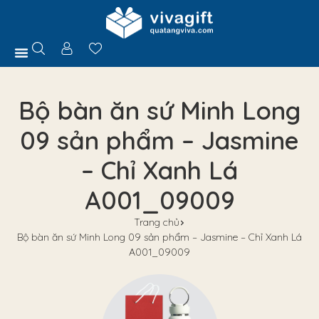
Trang Chủ
Giới Thiệu
Hồ Sơ Năng Lực
Sản Phẩm
Quà Tặng
Chính Sách
Tuyển Dụng
Liên Hệ
Tư Vấn
Bộ bàn ăn sứ Minh Long
09 sản phẩm – Jasmine
– Chỉ Xanh Lá
A001_09009
Trang chủ
Bộ bàn ăn sứ Minh Long 09 sản phẩm – Jasmine – Chỉ Xanh Lá
A001_09009